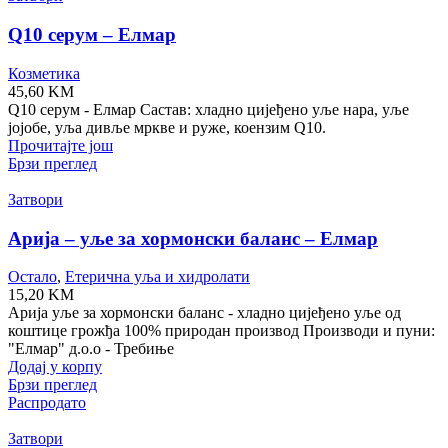
Q10 серум – Елмар
Козметика
45,60
KM
Q10 серум - Елмар Састав: хладно цијеђено уље нара, уље
јојобе, уља дивље мркве и руже, коензим Q10.
Прочитајте још
Брзи преглед
Затвори
Арија – уље за хормонски баланс – Елмар
Остало
,
Етерична уља и хидролати
15,20
KM
Арија уље за хормонски баланс - хладно цијеђено уље од
коштице грожђа 100% природан производ Производи и пуни:
"Елмар" д.о.о - Требиње
Додај у корпу
Брзи преглед
Распродато
Затвори