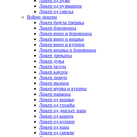
Ликер од руже
Ликер од рузмарина
Ликер од смиља
Воћни ликери
Ликер бијела трешња
Ликер боровница
Ликер вино и боровница
Ликер вино и вишња
Ликер вино и купина
Ликер вишња и боровница
Ликер дрењина
Ликер дуња
Ликер јагода
Ликер кајсија
Ликер лимун
Ликер малина
Ликер мурва и купина
Ликер наранџа
Ликер од вишње
Ликер од грожђа
Ликер од дивљег нара
Ликер од кивија
Ликер од купине
Ликер од нара
Ликер од смокве