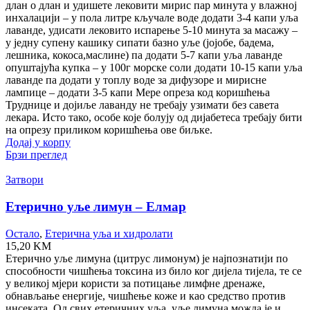
длан о длан и удишете лековити мирис пар минута у влажној
инхалацији – у пола литре кључале воде додати 3-4 капи уља
лаванде, удисати лековито испарење 5-10 минута за масажу –
у једну супену кашику сипати базно уље (јојобе, бадема,
лешника, кокоса,маслине) па додати 5-7 капи уља лаванде
опуштајућа купка – у 100г морске соли додати 10-15 капи уља
лаванде па додати у топлу воде за дифузоре и мирисне
лампице – додати 3-5 капи Мере опреза код коришћења
Труднице и дојиље лаванду не требају узимати без савета
лекара. Исто тако, особе које болују од дијабетеса требају бити
на опрезу приликом коришћења ове биљке.
Додај у корпу
Брзи преглед
Затвори
Етерично уље лимун – Елмар
Остало
,
Етерична уља и хидролати
15,20
KM
Етерично уље лимуна (цитрус лимонум) је најпознатији по
способности чишћења токсина из било ког дијела тијела, те се
у великој мјери користи за потицање лимфне дренаже,
обнављање енергије, чишћење коже и као средство против
инсеката. Од свих етеричних уља, уље лимуна можда је и