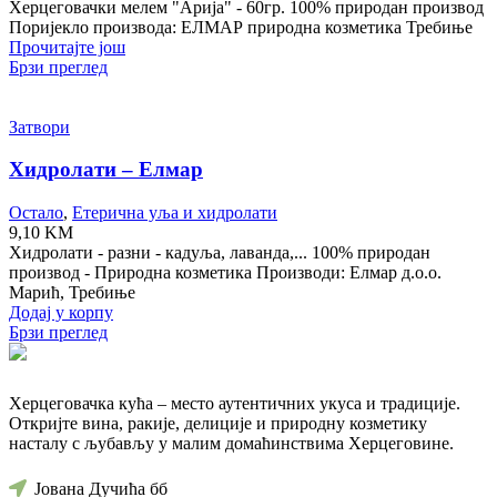
Херцеговачки мелем "Арија" - 60гр. 100% природан производ
Поријекло производа: ЕЛМАР природна козметика Требиње
Прочитајте још
Брзи преглед
Затвори
Хидролати – Елмар
Остало
,
Етерична уља и хидролати
9,10
KM
Хидролати - разни - кадуља, лаванда,... 100% природан
производ - Природна козметика Производи: Елмар д.о.о.
Марић, Требиње
Додај у корпу
Брзи преглед
Херцеговачка кућа – место аутентичних укуса и традиције.
Откријте вина, ракије, делиције и природну козметику
насталу с љубављу у малим домаћинствима Херцеговине.
Јована Дучића бб