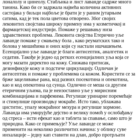
лоналолу и цинеолу. Стабљика и лист лаванде садрже много
танина. Како би се задржала највећа количина активних
састојака у биљци најбоље је брати је у раним јутарњим
сатима, кад је тек пола цветова отворено. Због својих
лековитих својстава широку примену има у козметичкој и
фармацетској индустрији. Помаже у решавању низа
здравствених проблема. Лековита својства Етерично уље
лаванде помаже у смањењу бола , како реуматских тако и
болова у мишићима и оних који су настали ишчашењем.
Есенцијално уље лаванде је благи антисептик, аналгетик и
седатив. Такође је једно од ретких есенцијалних уља која се
могу мазати директно на кожу. Снижава притисак,
дезинфикује кожу и подстиче циркулацију. Одличан је
антисептик и помаже у проблемима са кожом. Користити се за
брже зацеливање рана, код разних посекотина и опекотина,
као и код опекотина од сунца. Одлично се меша са другим
етеричним уљима, па је неизоставно уље у мирисним
комбинацијама и парфемима. Регулише уринарне поремећаје
и стимулише производњу мокраће. Исто тако, ублажава
циститис, упалу мокраћног мехура и регулише хормоне.
Лаванда има умирујуће дејство и велику помоћ у ослобађању
од стреса – исти ефекат као и таблета за спавање, само што је
природна. Како се примењује? Уље лаванде се може
применити на неколико различитих начина: у облику суве
инхалације – једну кап ставити на длан, добро протрљати