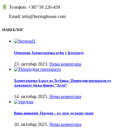
Телефон: +387 59 226-459
Email: info@herzeghouse.com
НАШ БЛОГ
Отворена Херцеговачка кућа у Београду
23. октобар 2023.
Нема коментара
Херцеговачко благо из Љубиња: Природни препарати од
љековитог биља фирме “Хети”
14. октобар 2025.
Нема коментара
Вина винарије Тврдош – од лозе до ваше чаше
10. октобар 2025.
Нема коментара