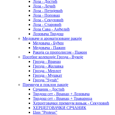
Лоза - Достић
Лоза - Лечић
Лоза - Петијевић
Лоза - Поповац
Лоза - Секуловић
Лоза - Старовић
Лоза Сава - Анђелић
Лозовача Тврдош
Медоваче и ароматизоване ракије
Медовача - Буђен
Медовача - Пажин
Ракија са прополисом - Пажин
Посебне колекције Грозда - Вукоје
Грозда - Вранац
Грозда - Жилавка
Грозда - Мерлот
Грозда - Мушкат
Грозда ”Syrah”
Премиум и поклон ракије
Срчаник - Достић
Тврдош сет - Вранац + Лозовача
Тврдош сет - Вранац + Траварица
Херцеговачки премиум вињак - Секуловић
ХЕРЦЕГОВАЧКИ СРЧАНИК
Џин ”Proteus”