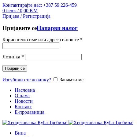
Контактирајте нас: +387 59 226-459
0
items
/
0,00
KM
Пријава / Регистрација
Пријавите се
Напарви налог
Корисничко име или адреса е-поште
*
Лозинка
*
Пријави се
Изгубили сте лозинку?
Запамти ме
Насловна
О нама
Новости
Контакт
E-продавница
Вина