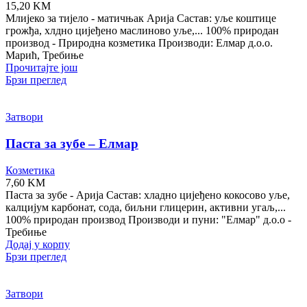
15,20
KM
Млијеко за тијело - матичњак Арија Састав: уље коштице
грожђа, хлдно цијеђено маслиново уље,... 100% природан
производ - Природна козметика Производи: Елмар д.о.о.
Марић, Требиње
Прочитајте још
Брзи преглед
Затвори
Паста за зубе – Елмар
Козметика
7,60
KM
Паста за зубе - Арија Састав: хладно цијеђено кокосово уље,
калцијум карбонат, сода, биљни глицерин, активни угаљ,...
100% природан производ Производи и пуни: "Елмар" д.о.о -
Требиње
Додај у корпу
Брзи преглед
Затвори