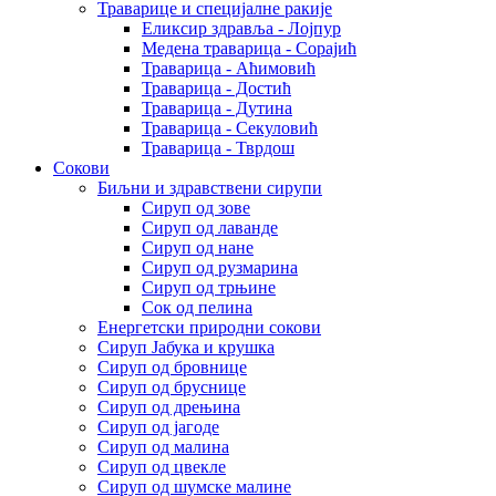
Траварице и специјалне ракије
Еликсир здравља - Лојпур
Медена траварица - Сорајић
Траварица - Аћимовић
Траварица - Достић
Траварица - Дутина
Траварица - Секуловић
Траварица - Тврдош
Сокови
Биљни и здравствени сирупи
Сируп од зове
Сируп од лаванде
Сируп од нане
Сируп од рузмарина
Сируп од трњине
Сок од пелина
Енергетски природни сокови
Сируп Јабука и крушка
Сируп од бровнице
Сируп од бруснице
Сируп од дрењина
Сируп од јагоде
Сируп од малина
Сируп од цвекле
Сируп од шумске малине