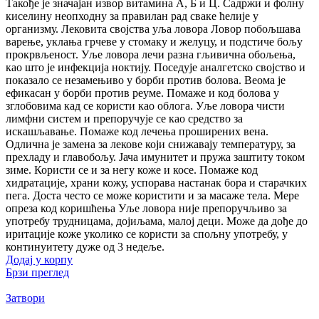
Такође је значајан извор витамина А, Б и Ц. Садржи и фолну
киселину неопходну за правилан рад сваке ћелије у
организму. Лековита својства уља ловора Ловор побољшава
варење, уклања грчеве у стомаку и желуцу, и подстиче бољу
прокрвљеност. Уље ловора лечи разна гљивична обољења,
као што је инфекција ноктију. Поседује аналгетско својство и
показало се незамењиво у борби против болова. Веома је
ефикасан у борби против реуме. Помаже и код болова у
зглобовима кад се користи као облога. Уље ловора чисти
лимфни систем и препоручује се као средство за
искашљавање. Помаже код лечења проширених вена.
Одлична је замена за лекове који снижавају температуру, за
прехладу и главобољу. Јача имунитет и пружа заштиту током
зиме. Користи се и за негу коже и косе. Помаже код
хидратације, храни кожу, успорава настанак бора и старачких
пега. Доста често се може користити и за масаже тела. Мере
опреза код коришћења Уље ловора није препоручљиво за
употребу трудницама, дојиљама, малој деци. Може да дође до
иритације коже уколико се користи за спољну употребу, у
континуитету дуже од 3 недеље.
Додај у корпу
Брзи преглед
Затвори