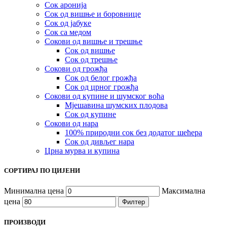
Сок аронија
Сок од вишње и боровнице
Сок од јабуке
Сок са медом
Сокови од вишње и трешње
Сок од вишње
Сок од трешње
Сокови од грожђа
Сок од белог грожђа
Сок од црног грожђа
Сокови од купине и шумског воћа
Мјешавина шумских плодова
Сок од купине
Сокови од нара
100% природни сок без додатог шећера
Сок од дивљег нара
Црна мурва и купина
СОРТИРАЈ ПО ЦИЈЕНИ
Минимална цена
Максимална
цена
Филтер
ПРОИЗВОДИ