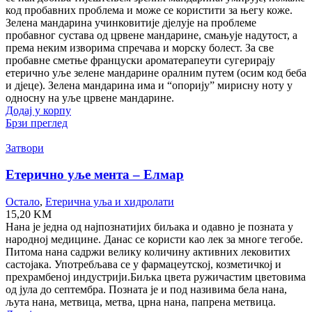
код пробавних проблема и може се користити за његу коже.
Зелена мандарина учинковитије дјелује на проблеме
пробавног сустава од црвене мандарине, смањује надутост, а
према неким изворима спречава и морску болест. За све
пробавне сметње француски ароматерапеути сугерирају
етерично уље зелене мандарине оралним путем (осим код беба
и дјеце). Зелена мандарина има и “опорију” мирисну ноту у
односну на уље црвене мандарине.
Додај у корпу
Брзи преглед
Затвори
Етерично уље мента – Елмар
Остало
,
Етерична уља и хидролати
15,20
KM
Нана је једна од најпознатијих биљака и одавно је позната у
народној медицине. Данас се користи као лек за многе тегобе.
Питома нана садржи велику количину активних лековитих
састојака. Употребљава се у фармацеутској, козметичкој и
прехрамбеној индустрији.Биљка цвета ружичастим цветовима
од јула до септембра. Позната је и под називима бела нана,
љута нана, метвица, метва, црна нана, папрена метвица.