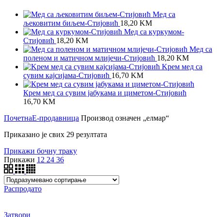
Мед са
љековитим биљем-Стијовић
18,20
KM
Meд са куркумом-
Стијовић
18,20
KM
Мед са
поленом и матичном млијечи-Стијовић
18,20
KM
Kрем мед са
сувим кајсијама-Стијовић
16,70
KM
Крем мед са сувим јабукама и циметом-Стијовић
16,70
KM
Почетна
Е-продавница
Производ oзначен „елмар“
Приказано је свих 29 резултата
Прикажи бочну траку
Прикажи
12
24
36
Распродато
Затвори