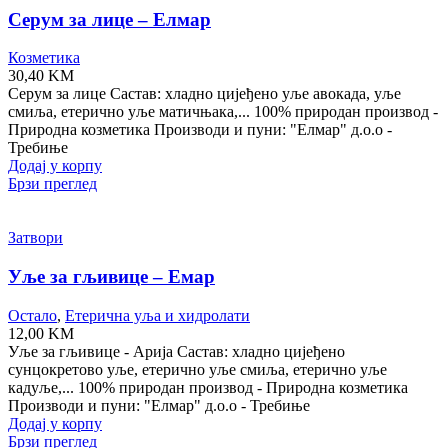
Серум за лице – Елмар
Козметика
30,40
KM
Серум за лице Састав: хладно цијеђено уље авокада, уље
смиља, етерично уље матичњака,... 100% природан производ -
Природна козметика Производи и пуни: "Елмар" д.о.о -
Требиње
Додај у корпу
Брзи преглед
Затвори
Уље за гљивице – Емар
Остало
,
Етерична уља и хидролати
12,00
KM
Уље за гљивице - Арија Састав: хладно цијеђено
сунцокретово уље, етерично уље смиља, етерично уље
кадуље,... 100% природан производ - Природна козметика
Производи и пуни: "Елмар" д.о.о - Требиње
Додај у корпу
Брзи преглед