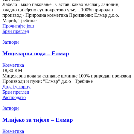
Лабело - мало паковање - Састав: какао маслац, ланолин,
хладно цијеђено сунцокретово уље,... 100% природан
производ - Природна козметика Производи: Елмар д.о.о.
Марић, Требиње
Прочитајте још
Брзи преглед
Затвори
Мицеларна вода – Елмар
Козметика
18,30
KM
Мицеларна вода за скидање шминке 100% природан производ
Производи и пуни: "Елмар" д.о.о - Требиње
Додај у корпу
Брзи преглед
Распродато
Затвори
Млијеко за тијело – Елмар
Козметика