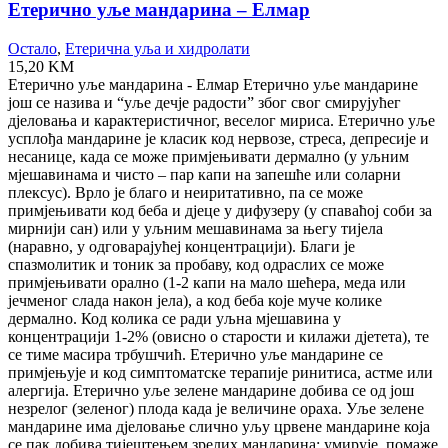
Етерично уље мандарина – Елмар
Остало
,
Етерична уља и хидролати
15,20
KM
Етерично уље мандарина - Елмар Етерично уље мандарине
још се назива и “уље дечје радости” због свог смирујућег
дјеловања и карактеристичног, веселог мириса. Етерично уље
усплођа мандарине је класик код нервозе, стреса, депресије и
несанице, када се може примјењивати дермално (у уљним
мјешавинама и чисто – пар капи на запешће или соларни
плексус). Врло је благо и неиритативно, па се може
примјењивати код беба и дјеце у дифузеру (у спаваћој соби за
мирнији сан) или у уљним мешавинама за његу тијела
(наравно, у одговарајућеј концентрацији). Благи је
спазмолитик и тоник за пробаву, код одраслих се може
примјењивати орално (1-2 капи на мало шећера, меда или
јечменог слада након јела), а код беба које муче колике
дермално. Код колика се ради уљна мјешавина у
концентрацији 1-2% (овисно о старости и килажи дјетета), те
се тиме масира трбушчић. Етерично уље мандарине се
примјењује и код симптоматске терапије ринитиса, астме или
алергија. Етерично уље зелене мандарине добива се од још
незрелог (зеленог) плода када је величине ораха. Уље зелене
мандарине има дјеловање слично уљу црвене мандарине која
се пак добива тијештењем зрелих мандарина: умирује, помаже