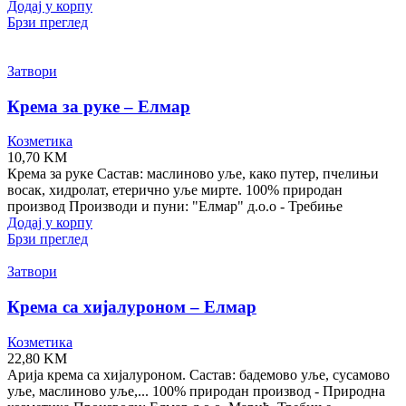
Додај у корпу
Брзи преглед
Затвори
Крема за руке – Елмар
Козметика
10,70
KM
Крема за руке Састав: маслиново уље, како путер, пчелињи
восак, хидролат, етерично уље мирте. 100% природан
производ Производи и пуни: "Елмар" д.о.о - Требиње
Додај у корпу
Брзи преглед
Затвори
Крема са хијалуроном – Елмар
Козметика
22,80
KM
Арија крема са хијалуроном. Састав: бадемово уље, сусамово
уље, маслиново уље,... 100% природан производ - Природна