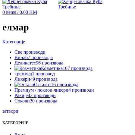
0
items
/
0,00
KM
елмар
Категорије
Све
производи
Вина
67 производа
Деликатес
96 производа
Козметика
107 производа
креммед
1 производ
Ликери
49 производа
Остало
116 производа
Премиум / поклон ликери
4 производи
Ракије
42 производи
Сокови
30 производа
затвори
КАТЕГОРИЈЕ
Вина