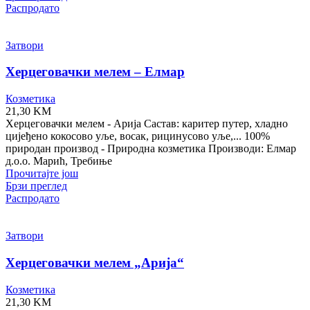
Распродато
Затвори
Херцеговачки мелем – Елмар
Козметика
21,30
KM
Херцеговачки мелем - Арија Састав: каритер путер, хладно
цијеђено кокосово уље, восак, рицинусово уље,... 100%
природан производ - Природна козметика Производи: Елмар
д.о.о. Марић, Требиње
Прочитајте још
Брзи преглед
Распродато
Затвори
Херцеговачки мелем „Арија“
Козметика
21,30
KM