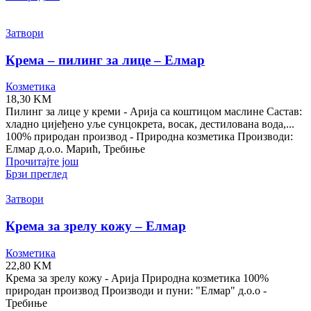
Затвори
Крема – пилинг за лице – Елмар
Козметика
18,30
KM
Пилинг за лице у креми - Арија са коштицом маслине Састав:
хладно цијеђено уље сунцокрета, восак, дестилована вода,...
100% природан производ - Природна козметика Производи:
Елмар д.о.о. Марић, Требиње
Прочитајте још
Брзи преглед
Затвори
Крема за зрелу кожу – Елмар
Козметика
22,80
KM
Крема за зрелу кожу - Арија Природна козметика 100%
природан производ Производи и пуни: "Елмар" д.о.о -
Требиње