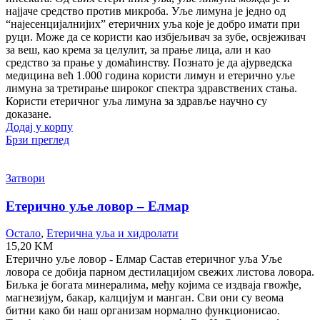
најјаче средство против микроба. Уље лимуна је једно од
“најесенцијалнијих” етеричних уља које је добро имати при
руци. Може да се користи као избјељивач за зубе, освјеживач
за веш, као крема за целулит, за прање лица, али и као
средство за прање у домаћинству. Познато је да ајурведска
медицина већ 1.000 година користи лимун и етерично уље
лимуна за третирање широког спектра здравствених стања.
Користи етеричног уља лимуна за здравље научно су
доказане.
Додај у корпу
Брзи преглед
Затвори
Етерично уље ловор – Елмар
Остало
,
Етерична уља и хидролати
15,20
KM
Етерично уље ловор - Елмар Састав етеричног уља Уље
ловора се добија парном дестилацијом свежих листова ловора.
Биљка је богата минералима, међу којима се издваја гвожђе,
магнезијум, бакар, калцијум и манган. Сви они су веома
битни како би наш организам нормално функционисао.