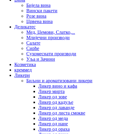
Бијела вина
Вински пакети
Розе вина
Црвена вина
Деликатес
Мед, Џемови, Слатко,...
Млијечни производи
Салате
Сирће
Сухомеснати производи
Уља и Зачини
Козметика
креммед
Ликери
Биљни и ароматизовани ликери
Ликер вино и кафа
Ликер мирта
Ликер од зове
Ликер од кадуље
Ликер од лаванде
Ликер од листа смокве
Ликер од меда
Ликер од нане
Ликер од ораха