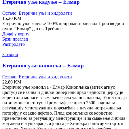
Етерично уље кадуље – Елмар
Остало
,
Етерична уља и хидролати
15,20
KM
Етерично уље кадуље 100% природан производ Производи и
пуни: "Елмар" д.о.о - Требиње
Додај у корпу
Брзи преглед
Распродато
Затвори
Етерично уље конопља – Елмар
Остало
,
Етерична уља и хидролати
22,80
KM
Етерично уље конопља - Елмар Конопљика (витеx агнус
цастус) се назива и дивљи бибер или дрво чедности, јер су је
користили монаси за смањење сексуалног нагона, због утицаја
на хормонски статус. Примењује се преко 2500 година за
регулацију менструалних поремећаја а научна истраживања
потврђују овакво дејство. Плод конопљике се користио
првенствено за регулацију менструације и за смањење либида
код жена и мушкараца, а још га је Хипократ описау четвртом
веку пре Христа. Екстракт плода конопљике је одобрен за