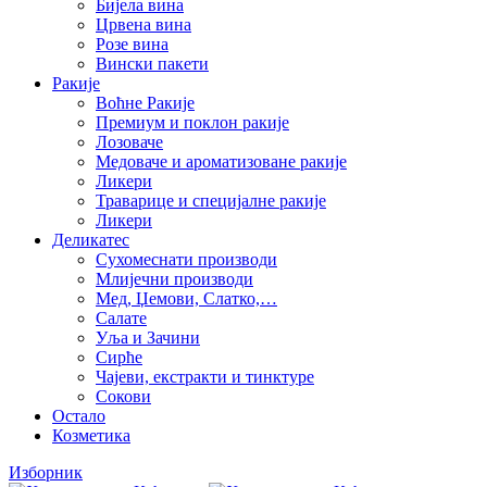
Бијела вина
Црвена вина
Розе вина
Вински пакети
Ракије
Воћне Ракије
Премиум и поклон ракије
Лозоваче
Медоваче и ароматизоване ракије
Ликери
Траварице и специјалне ракије
Ликери
Деликатес
Сухомеснати производи
Млијечни производи
Мед, Џемови, Слатко,…
Салате
Уља и Зачини
Сирће
Чајеви, екстракти и тинктуре
Сокови
Остало
Козметика
Изборник