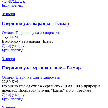
Додај у корпу
Брзи преглед
Затвори
Етерично уље наранџа – Елмар
Остало
,
Етерична уља и хидролати
15,20
KM
Етерично уље наранџа - Елмар
Додај у корпу
Брзи преглед
Затвори
Етерично уље од конопљике – Елмар
Остало
,
Етерична уља и хидролати
22,80
KM
Етерично уље од смиља - органско - 10 мл. 100% природан
производ Производи и пуни: "Елмар" д.о.о - Требиње
Додај у корпу
Брзи преглед
Затвори