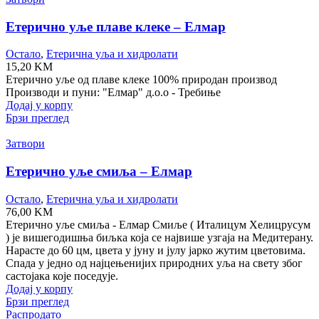
Етерично уље плаве клеке – Елмар
Остало
,
Етерична уља и хидролати
15,20
KM
Етерично уље од плаве клеке 100% природан производ
Производи и пуни: "Елмар" д.о.о - Требиње
Додај у корпу
Брзи преглед
Затвори
Етерично уље смиља – Елмар
Остало
,
Етерична уља и хидролати
76,00
KM
Етерично уље смиља - Елмар Смиље ( Италицум Хелицрyсум
) је вишегодишња биљка која се највише узгаја на Медитерану.
Нарасте до 60 цм, цвета у јуну и јулу јарко жутим цветовима.
Спада у једно од најцењенијих природних уља на свету због
састојака које поседује.
Додај у корпу
Брзи преглед
Распродато