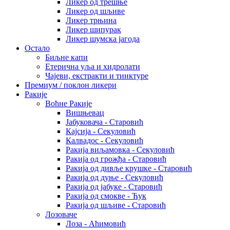
Ликер од трешње
Ликер од шљиве
Ликер трњина
Ликер шипурак
Ликер шумска јагода
Остало
Биљне капи
Етерична уља и хидролати
Чајеви, екстракти и тинктуре
Премиум / поклон ликери
Ракије
Воћне Ракије
Вишњевац
Јабуковача - Старовић
Кајсија - Секуловић
Калвадос - Секуловић
Ракија виљамовка - Секуловић
Ракија од грожђа - Старовић
Ракија од дивље крушке - Старовић
Ракија од дуње - Секуловић
Ракија од јабуке - Старовић
Ракија од смокве - Ћук
Ракија од шљиве - Старовић
Лозоваче
Лоза - Аћимовић