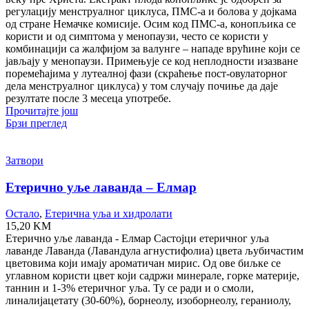
регулацију менструалног циклуса, ПМС-а и болова у дојкама
од стране Немачке комисије. Осим код ПМС-а, конопљика се
користи и од симптома у менопаузи, често се користи у
комбинацији са жалфијом за валунге – нападе врућине који се
јављају у менопаузи. Примењује се код неплодности изазване
поремећајима у лутеалној фази (скраћење пост-овулаторног
дела менструалног циклуса) у том случају почиње да даје
резултате после 3 месеца употребе.
Прочитајте још
Брзи преглед
Затвори
Етерично уље лаванда – Елмар
Остало
,
Етерична уља и хидролати
15,20
KM
Етерично уље лаванда - Елмар Састојци етеричног уља
лаванде Лаванда (Лавандула агнустифолиа) цвета љубичастим
цветовима који имају ароматичан мирис. Од ове биљке се
углавном користи цвет који садржи минерале, горке материје,
таннин и 1-3% етеричног уља. Ту се ради и о смоли,
линалијацетату (30-60%), борнеолу, изоборнеолу, гераниолу,