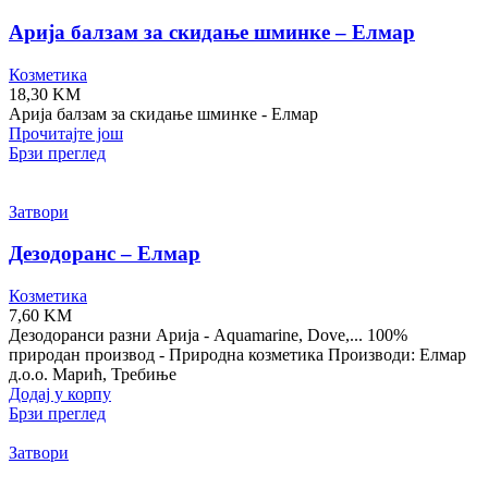
Арија балзам за скидање шминке – Елмар
Козметика
18,30
KM
Арија балзам за скидање шминке - Елмар
Прочитајте још
Брзи преглед
Затвори
Дезодоранс – Елмар
Козметика
7,60
KM
Дезодоранси разни Арија - Aquamarine, Dove,... 100%
природан производ - Природна козметика Производи: Елмар
д.о.о. Марић, Требиње
Додај у корпу
Брзи преглед
Затвори