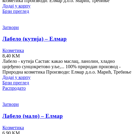
козметика Производи: Елмар д.о.о. Марић, Требиње
Додај у корпу
Брзи преглед
Затвори
Лабело (кутија) – Елмар
Козметика
8,40
KM
Лабело - кутија Састав: какао маслац, ланолин, хладно
цијеђено сунцокретово уље,... 100% природан производ -
Природна козметика Производи: Елмар д.о.о. Марић, Требиње
Додај у корпу
Брзи преглед
Распродато
Затвори
Лабело (мало) – Елмар
Козметика
6,90
KM