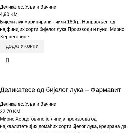
Деликатес
,
Уља и Зачини
4,90
KM
Бијели лук маринирани - чили 180гр. Направљен од
најфинијих сорти бијелог лука Производи и пуни: Мирис
Херцеговине
ДОДАЈ У КОРПУ
Деликатесе од бијелог лука – Фармавит
Деликатес
,
Уља и Зачини
22,70
KM
Мирис Херцеговине је линија производа од
најквалитетнијих домаћих сорти бјелог лука, креирана да