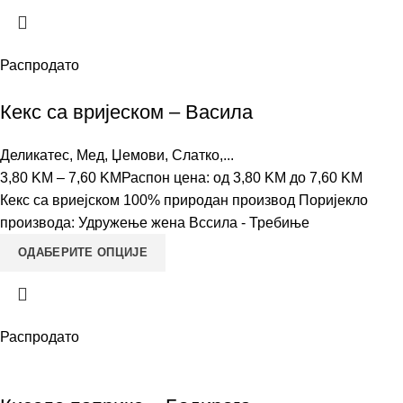
Распродато
Кекс са вријеском – Васила
Деликатес
,
Мед, Џемови, Слатко,...
3,80
KM
–
7,60
KM
Распон цена: од 3,80 KM до 7,60 KM
Кекс са вриејском 100% природан производ Поријекло
производа: Удружење жена Вссила - Требиње
ОДАБЕРИТЕ ОПЦИЈЕ
Распродато