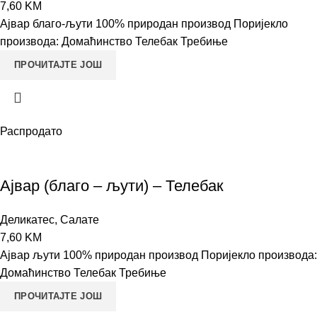
7,60
KM
Ајвар благо-љути 100% природан производ Поријекло
производа: Домаћинство Телебак Требиње
ПРОЧИТАЈТЕ ЈОШ
Распродато
Ајвар (благо – љути) – Телебак
Деликатес
,
Салате
7,60
KM
Ајвар љути 100% природан производ Поријекло производа:
Домаћинство Телебак Требиње
ПРОЧИТАЈТЕ ЈОШ