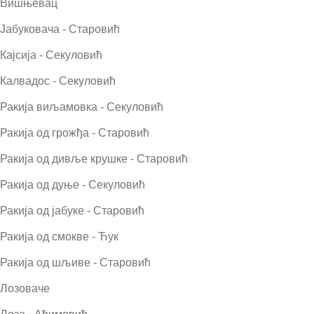
Вишњевац
Јабуковача - Старовић
Кајсија - Секуловић
Калвадос - Секуловић
Ракија виљамовка - Секуловић
Ракија од грожђа - Старовић
Ракија од дивље крушке - Старовић
Ракија од дуње - Секуловић
Ракија од јабуке - Старовић
Ракија од смокве - Ћук
Ракија од шљиве - Старовић
Лозоваче