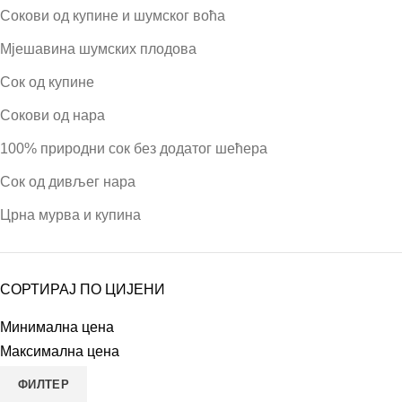
Сокови од купине и шумског воћа
Мјешавина шумских плодова
Сок од купине
Сокови од нара
100% природни сок без додатог шећера
Сок од дивљег нара
Црна мурва и купина
СОРТИРАЈ ПО ЦИЈЕНИ
Минимална цена
Максимална цена
ФИЛТЕР