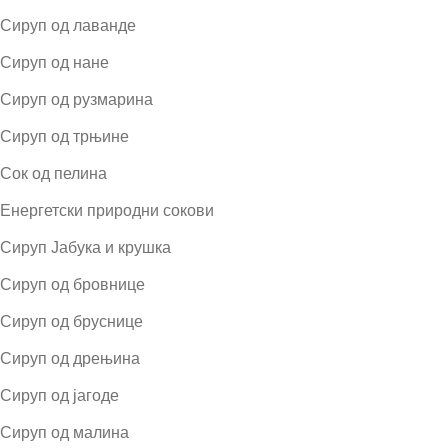
Сируп од лаванде
Сируп од нане
Сируп од рузмарина
Сируп од трњине
Сок од пелина
Енергетски природни сокови
Сируп Јабука и крушка
Сируп од бровнице
Сируп од бруснице
Сируп од дрењина
Сируп од јагоде
Сируп од малина