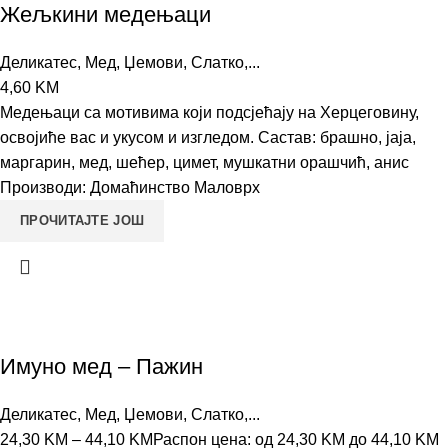
Жељкини медењаци
Деликатес
,
Мед, Џемови, Слатко,...
4,60
KM
Медењаци са мотивима који подсјећају на Херцеговину,
освојиће вас и укусом и изгледом. Састав: брашно, јаја,
маргарин, мед, шећер, цимет, мушкатни орашчић, анис
Производи: Домаћинство Маловрх
ПРОЧИТАЈТЕ ЈОШ
Имуно мед –
Пажин
Деликатес
,
Мед, Џемови, Слатко,...
24,30
KM
–
44,10
KM
Распон цена: од 24,30 KM до 44,10 KM