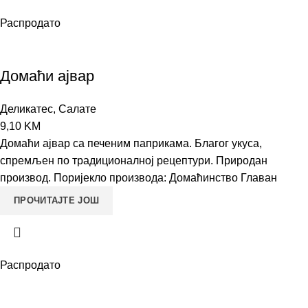
Распродато
Домаћи ајвар
Деликатес
,
Салате
9,10
KM
Домаћи ајвар са печеним паприкама. Благог укуса,
спремљен по традиционалној рецептури. Природан
производ. Поријекло производа: Домаћинство Главан
ПРОЧИТАЈТЕ ЈОШ
Распродато