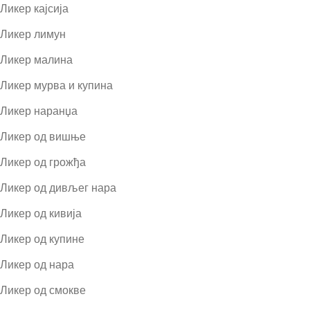
Ликер кајсија
Ликер лимун
Ликер малина
Ликер мурва и купина
Ликер наранџа
Ликер од вишње
Ликер од грожђа
Ликер од дивљег нара
Ликер од кивија
Ликер од купине
Ликер од нара
Ликер од смокве