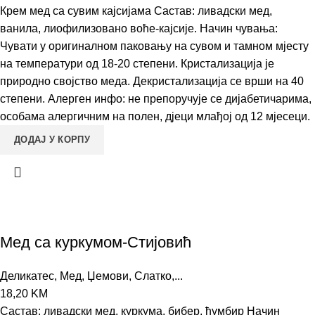
Крем мед са сувим кајсијама Састав: ливадски мед,
ванила, лиофилизовано воће-кајсије. Начин чувања:
Чувати у оригиналном паковању на сувом и тамном мјесту
на температури од 18-20 степени. Кристализација је
природно својство меда. Декристализација се врши на 40
степени. Алерген инфо: не препоручује се дијабетичарима,
особама алергичним на полен, дјеци млађој од 12 мјесеци.
ДОДАЈ У КОРПУ
Meд са куркумом-Стијовић
Деликатес
,
Мед, Џемови, Слатко,...
18,20
KM
Састав: ливадски мед, куркума, бибер, ђумбир Начин