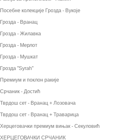
Посебне колекције Грозда - Вукоје
Грозда - Вранац
Грозда - Жилавка
Грозда - Мерлот
Грозда - Мушкат
Грозда ”Syrah”
Премиум и поклон ракије
Срчаник - Достић
Тврдош сет - Вранац + Лозовача
Тврдош сет - Вранац + Траварица
Херцеговачки премиум вињак - Секуловић
ХЕРЦЕГОВАЧКИ СРЧАНИК