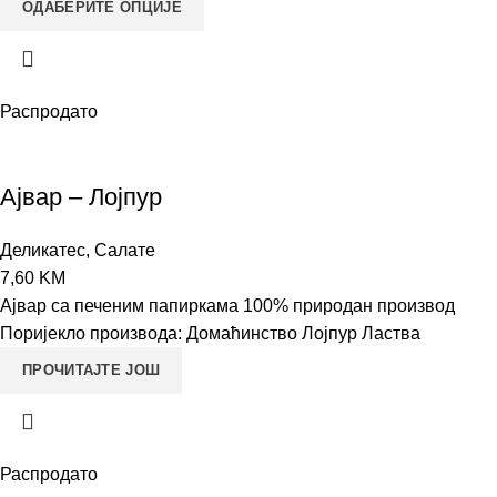
ОДАБЕРИТЕ ОПЦИЈЕ
Распродато
Ајвар – Лојпур
Деликатес
,
Салате
7,60
KM
Ајвар са печеним папиркама 100% природан производ
Поријекло производа: Домаћинство Лојпур Ластва
ПРОЧИТАЈТЕ ЈОШ
Распродато