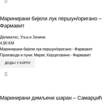
Маринирани бијели лук першун/оригано –
Фармавит
Деликатес
,
Уља и Зачини
4,90
KM
Маринирани бијели лук першун/оригано - Фармавит
Производи и пуни: Мирис Херцеговине - Фармавит
ДОДАЈ У КОРПУ
Маринирани димљени шаран – Самарџић