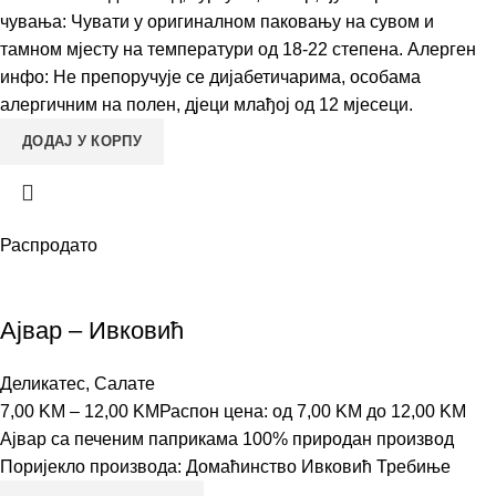
чувања: Чувати у оригиналном паковању на сувом и
тамном мјесту на температури од 18-22 степена. Алерген
инфо: Не препоручује се дијабетичарима, особама
алергичним на полен, дјеци млађој од 12 мјесеци.
ДОДАЈ У КОРПУ
Распродато
Ајвар – Ивковић
Деликатес
,
Салате
7,00
KM
–
12,00
KM
Распон цена: од 7,00 KM до 12,00 KM
Ајвар са печеним паприкама 100% природан производ
Поријекло производа: Домаћинство Ивковић Требиње