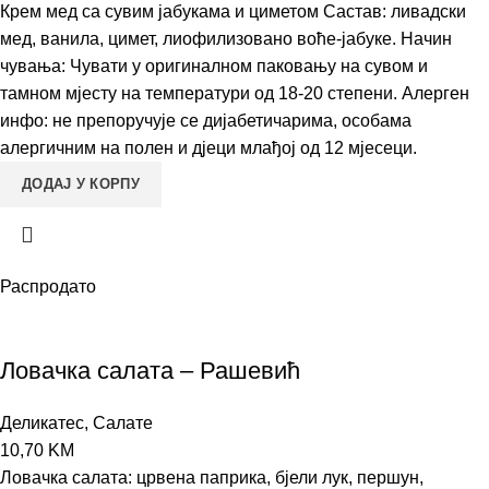
Крем мед са сувим јабукама и циметом Састав: ливадски
мед, ванила, цимет, лиофилизовано воће-јабуке. Начин
чувања: Чувати у оригиналном паковању на сувом и
тамном мјесту на температури од 18-20 степени. Алерген
инфо: не препоручује се дијабетичарима, особама
алергичним на полен и дјеци млађој од 12 мјесеци.
ДОДАЈ У КОРПУ
Распродато
Ловачка салата – Рашевић
Деликатес
,
Салате
10,70
KM
Ловачка салата: црвена паприка, бјели лук, першун,