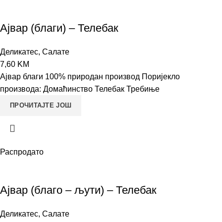
Ајвар (благи) – Телебак
Деликатес
,
Салате
7,60
KM
Ајвар благи 100% природан производ Поријекло
производа: Домаћинство Телебак Требиње
ПРОЧИТАЈТЕ ЈОШ
Распродато
Ајвар (благо – љути) – Телебак
Деликатес
,
Салате