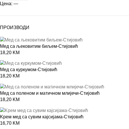
Цена:
—
ПРОИЗВОДИ
Мед са љековитим биљем-Стијовић
18,20
KM
Meд са куркумом-Стијовић
18,20
KM
Мед са поленом и матичном млијечи-Стијовић
18,20
KM
Kрем мед са сувим кајсијама-Стијовић
16,70
KM