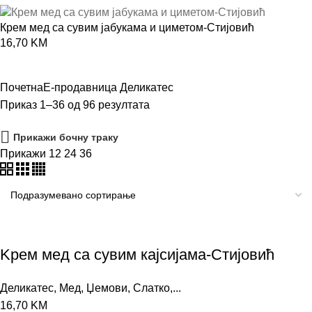
Крем мед са сувим јабукама и циметом-Стијовић
16,70
KM
Почетна
Е-продавница
Деликатес
Приказ 1–36 од 96 резултата
Прикажи бочну траку
Прикажи
12
24
36
Kрем мед са сувим кајсијама-Стијовић
Деликатес
,
Мед, Џемови, Слатко,...
16,70
KM