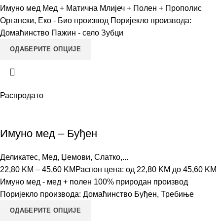
Имуно мед Мед + Матична Млијеч + Полен + Прополис
Органски, Еко - Био производ Поријекло производа:
Домаћинство Пажин - село Зубци
ОДАБЕРИТЕ ОПЦИЈЕ
Распродато
Имуно мед – Буђен
Деликатес
,
Мед, Џемови, Слатко,...
22,80
KM
–
45,60
KM
Распон цена: од 22,80 KM до 45,60 KM
Имуно мед - мед + полен 100% природан производ
Поријекло производа: Домаћинство Буђен, Требиње
ОДАБЕРИТЕ ОПЦИЈЕ