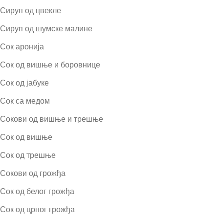
Сируп од цвекле
Сируп од шумске малине
Сок аронија
Сок од вишње и боровнице
Сок од јабуке
Сок са медом
Сокови од вишње и трешње
Сок од вишње
Сок од трешње
Сокови од грожђа
Сок од белог грожђа
Сок од црног грожђа