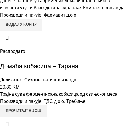
донесе на трпезу савремених домаћинстава њихов
исконски укус и благодети за здравље. Комплет производа.
Производи и пакује: Фармавит д.о.о.
ДОДАЈ У КОРПУ
Распродато
Домаћа кобасица – Тарана
Деликатес
,
Сухомеснати производи
20,80
KM
Трајна сува ферментисана кобасица од свињског меса
Производи и пакује: ТДС д.о.о. Требиње
ПРОЧИТАЈТЕ ЈОШ