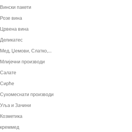
Вински пакети
Розе вина
Црвена вина
Деликатес
Мед, Џемови, Слатко,...
Млијечни производи
Салате
Сирће
Сухомеснати производи
Уља и Зачини
Козметика
креммед