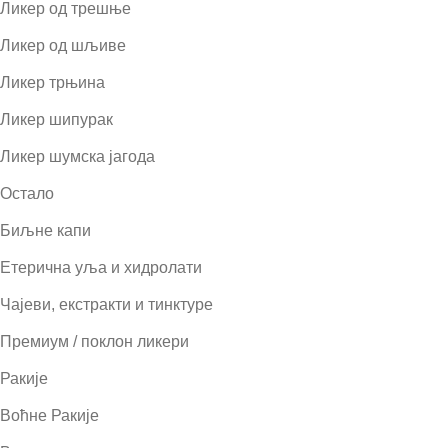
Ликер од трешње
Ликер од шљиве
Ликер трњина
Ликер шипурак
Ликер шумска јагода
Остало
Биљне капи
Етерична уља и хидролати
Чајеви, екстракти и тинктуре
Премиум / поклон ликери
Ракије
Воћне Ракије