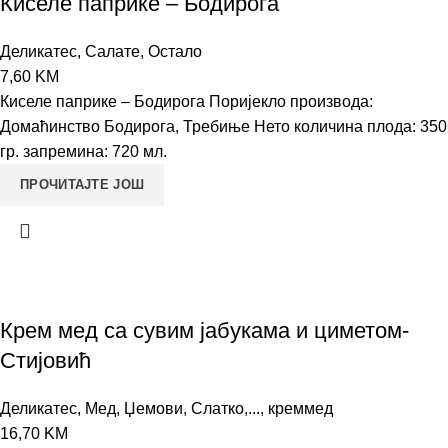
Киселе паприке – Бодирога
Деликатес
,
Салате
,
Остало
7,60
KM
Киселе паприке – Бодирога Поријекло производа:
Домаћинство Бодирога, Требиње Нето количина плода: 350
гр. запремина: 720 мл.
ПРОЧИТАЈТЕ ЈОШ
Крем мед са сувим јабукама и циметом-
Стијовић
Деликатес
,
Мед, Џемови, Слатко,...
,
креммед
16,70
KM