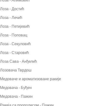
Лоза - Аћимовић
Лоза - Достић
Лоза - Лечић
Лоза - Петијевић
Лоза - Поповац
Лоза - Секуловић
Лоза - Старовић
Лоза Сава - Анђелић
Лозовача Тврдош
Медоваче и ароматизоване ракије
Медовача - Буђен
Медовача - Пажин
Ракија са прополисом - Пажин