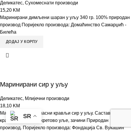
Деликатес
,
Сухомеснати производи
15,20
KM
Маринирани димљени шаран у уљу 340 гр. 100% природан
производ Поријекло производа: Домаћинство Самарџић -
Билећа
ДОДАЈ У КОРПУ
Маринирани сир у уљу
Деликатес
,
Млијечни производи
18,10
KM
Маринирани пуномасни крављи сир у уљу. Састав: суви
SR
крављи сир, сунцокретово уље, зачини Природан
производ. Поријекло производа: Фондација Св. Вукашин