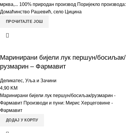
мрква,... 100% природан производ Поријекло производа:
Домаћинство Рашевић, село Цицина
ПРОЧИТАЈТЕ ЈОШ
Маринирани бијели лук першун/босиљак/
рузмарин – Фармавит
Деликатес
,
Уља и Зачини
4,90
KM
Маринирани бијели лук першун/босиљак/рузмарин -
Фармавит Производи и пуни: Мирис Херцеговине -
Фармавит
ДОДАЈ У КОРПУ