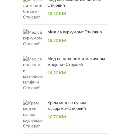
Стијовић
18,20
KM
Meд са куркумом-Стијовић
18,20
KM
Мед са поленом и матичном
млијечи-Стијовић
18,20
KM
Kрем мед са сувим
кајсијама-Стијовић
16,70
KM