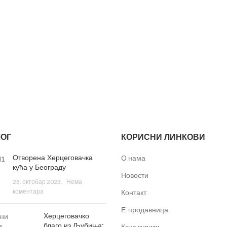
ОГ
КОРИСНИ ЛИНКОВИ
Отворена Херцеговачка
О нама
кућа у Београду
Новости
23. октобар 2023.
Нема
коментара
Контакт
Е-продавница
Херцеговачко
благо из Љубиња:
Како купити