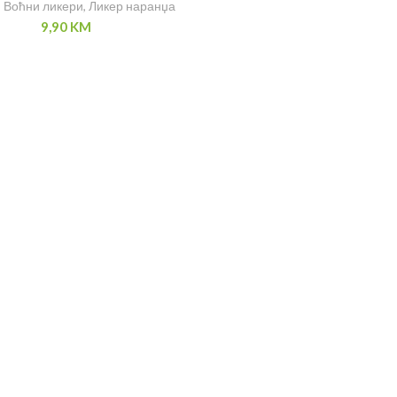
,
Воћни ликери
,
Ликер наранџа
9,90
KM