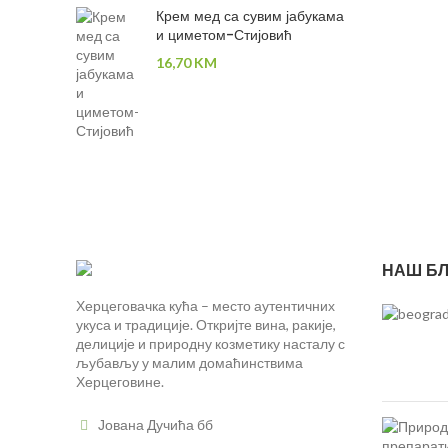
Крем мед са сувим јабукама
и циметом-Стијовић
16,70
KM
НАШ БЛ
Херцеговачка кућа – место аутентичних
укуса и традиције. Откријте вина, ракије,
делиције и природну козметику насталу с
љубављу у малим домаћинствима
Херцеговине.
Јована Дучића бб