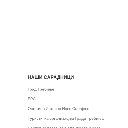
НАШИ САРАДНИЦИ
Град Требиње
ЕРС
Општина Источно Ново Сарајево
Туристичка организација Града Требиња
Центар за развој пољопривреде и села