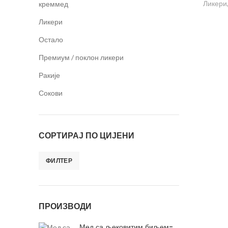
Ликери
креммед
Ликери
Остало
Премиум / поклон ликери
Ракије
Сокови
СОРТИРАЈ ПО ЦИЈЕНИ
ФИЛТЕР
ПРОИЗВОДИ
Мед са љековитим биљем-