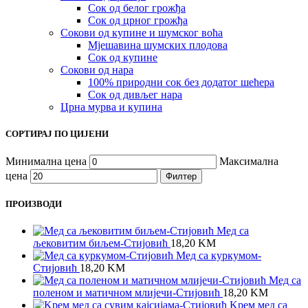
Сок од белог грожђа
Сок од црног грожђа
Сокови од купине и шумског воћа
Мјешавина шумских плодова
Сок од купине
Сокови од нара
100% природни сок без додатог шећера
Сок од дивљег нара
Црна мурва и купина
СОРТИРАЈ ПО ЦИЈЕНИ
Минимална цена
Максимална
цена
Филтер
ПРОИЗВОДИ
Мед са
љековитим биљем-Стијовић
18,20
KM
Meд са куркумом-
Стијовић
18,20
KM
Мед са
поленом и матичном млијечи-Стијовић
18,20
KM
Kрем мед са