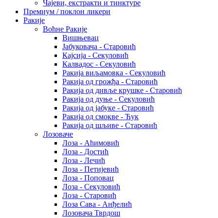
Чајеви, екстракти и тинктуре
Премиум / поклон ликери
Ракије
Воћне Ракије
Вишњевац
Јабуковача - Старовић
Кајсија - Секуловић
Калвадос - Секуловић
Ракија виљамовка - Секуловић
Ракија од грожђа - Старовић
Ракија од дивље крушке - Старовић
Ракија од дуње - Секуловић
Ракија од јабуке - Старовић
Ракија од смокве - Ћук
Ракија од шљиве - Старовић
Лозоваче
Лоза - Аћимовић
Лоза - Достић
Лоза - Лечић
Лоза - Петијевић
Лоза - Поповац
Лоза - Секуловић
Лоза - Старовић
Лоза Сава - Анђелић
Лозовача Тврдош