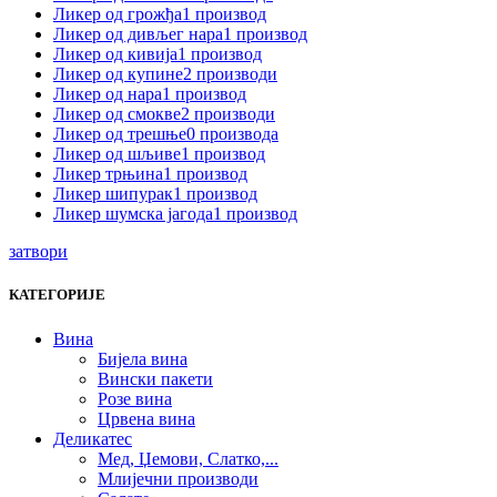
Ликер од грожђа
1 производ
Ликер од дивљег нара
1 производ
Ликер од кивија
1 производ
Ликер од купине
2 производи
Ликер од нара
1 производ
Ликер од смокве
2 производи
Ликер од трешње
0 производа
Ликер од шљиве
1 производ
Ликер трњина
1 производ
Ликер шипурак
1 производ
Ликер шумска јагода
1 производ
затвори
КАТЕГОРИЈЕ
Вина
Бијела вина
Вински пакети
Розе вина
Црвена вина
Деликатес
Мед, Џемови, Слатко,...
Млијечни производи