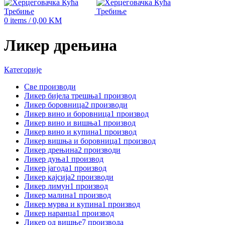
0
items
/
0,00
KM
Ликер дрењина
Категорије
Све
производи
Ликер бијела трешња
1 производ
Ликер боровница
2 производи
Ликер вино и боровница
1 производ
Ликер вино и вишња
1 производ
Ликер вино и купина
1 производ
Ликер вишња и боровница
1 производ
Ликер дрењина
2 производи
Ликер дуња
1 производ
Ликер јагода
1 производ
Ликер кајсија
2 производи
Ликер лимун
1 производ
Ликер малина
1 производ
Ликер мурва и купина
1 производ
Ликер наранџа
1 производ
Ликер од вишње
7 производа