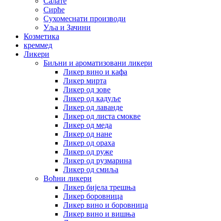
Салате
Сирће
Сухомеснати производи
Уља и Зачини
Козметика
креммед
Ликери
Биљни и ароматизовани ликери
Ликер вино и кафа
Ликер мирта
Ликер од зове
Ликер од кадуље
Ликер од лаванде
Ликер од листа смокве
Ликер од меда
Ликер од нане
Ликер од ораха
Ликер од руже
Ликер од рузмарина
Ликер од смиља
Воћни ликери
Ликер бијела трешња
Ликер боровница
Ликер вино и боровница
Ликер вино и вишња