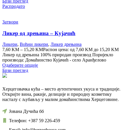
Брзи преглед
Распродато
Затвори
Ликер од дрењина – Кујачић
Ликери
,
Воћни ликери
,
Ликер дрењина
7,60
KM
–
15,20
KM
Распон цена: од 7,60 KM до 15,20 KM
Ликер од дрењина 100% природан производ Поријекло
производа: Домаћинство Кујачић - село Аранђелово
Одаберите опције
Брзи преглед
Херцеговачка кућа – место аутентичних укуса и традиције.
Откријте вина, ракије, делиције и природну козметику
насталу с љубављу у малим домаћинствима Херцеговине.
Јована Дучића бб
Телефон: +387 59 226-459
Email: info@herzeghouse.com