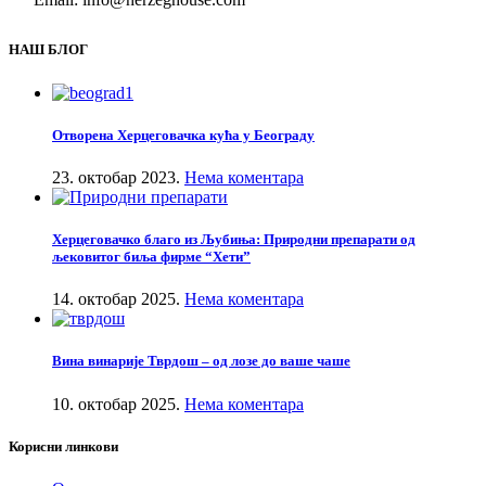
НАШ БЛОГ
Отворена Херцеговачка кућа у Београду
23. октобар 2023.
Нема коментара
Херцеговачко благо из Љубиња: Природни препарати од
љековитог биља фирме “Хети”
14. октобар 2025.
Нема коментара
Вина винарије Тврдош – од лозе до ваше чаше
10. октобар 2025.
Нема коментара
Корисни линкови