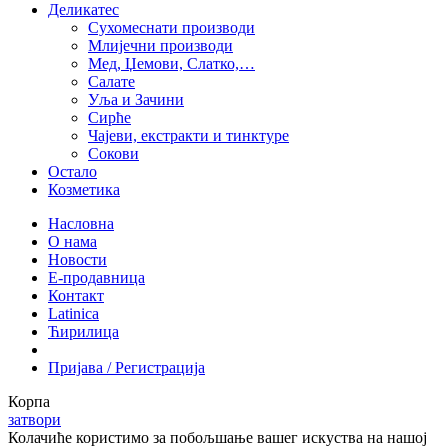
Деликатес
Сухомеснати производи
Млијечни производи
Мед, Џемови, Слатко,…
Салате
Уља и Зачини
Сирће
Чајеви, екстракти и тинктуре
Сокови
Остало
Козметика
Насловна
О нама
Новости
Е-продавница
Контакт
Latinica
Ћирилица
Пријава / Регистрација
Корпа
затвори
Колачиће користимо за побољшање вашег искуства на нашој