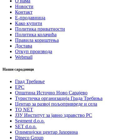
О нама
Новости
Контакт
Е-продавница
Како купити
Политика приватности
Политика колачића
Правила кориштења
Достава
Откуп производа
Webmail
Наши сарадници
Град Требиње
ЕРС
Општина Источно Ново Сарајево
Туристичка организација Града Требиња
Центар за развој пољопривреде и села
TQ NET
ЈЗУ Институт за јавно здравство РС
Segment d.o.o.
SET d.o.o.
Олимпијски центар Јахорина
Dineco Group