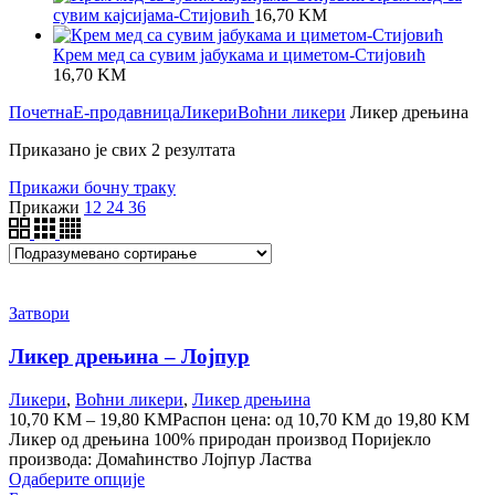
сувим кајсијама-Стијовић
16,70
KM
Крем мед са сувим јабукама и циметом-Стијовић
16,70
KM
Почетна
Е-продавница
Ликери
Воћни ликери
Ликер дрењина
Приказано је свих 2 резултата
Прикажи бочну траку
Прикажи
12
24
36
Затвори
Ликер дрењина – Лојпур
Ликери
,
Воћни ликери
,
Ликер дрењина
10,70
KM
–
19,80
KM
Распон цена: од 10,70 KM до 19,80 KM
Ликер од дрењина 100% природан производ Поријекло
производа: Домаћинство Лојпур Ластва
Одаберите опције