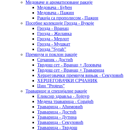
Медоваче и ароматизоване ракије
Медовача - Буђен
Медовача - Пажин
Ракија са прополисом - Пажин
Посебне колекције Грозда - Вукоје
Грозда - Вранац
Грозда - Жилавка
Грозда - Мерлот
Грозда - Мушкат
Грозда ”Syrah”
Премиум и поклон ракије
Срчаник - Достић
Тврдош сет - Вранац + Лозовача
Тврдош сет - Вранац + Траварица
Херцеговачки премиум вињак - Секуловић
ХЕРЦЕГОВАЧКИ СРЧАНИК
Џин ”Proteus”
Траварице и специјалне ракије
Еликсир здравља - Лојпур
Медена траварица - Сорајић
Траварица - Аћимовић
Траварица - Достић
Траварица - Дутина
Траварица - Секуловић
Траварица - Тврдош