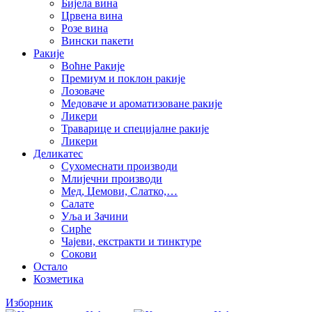
Бијела вина
Црвена вина
Розе вина
Вински пакети
Ракије
Воћне Ракије
Премиум и поклон ракије
Лозоваче
Медоваче и ароматизоване ракије
Ликери
Траварице и специјалне ракије
Ликери
Деликатес
Сухомеснати производи
Млијечни производи
Мед, Џемови, Слатко,…
Салате
Уља и Зачини
Сирће
Чајеви, екстракти и тинктуре
Сокови
Остало
Козметика
Изборник