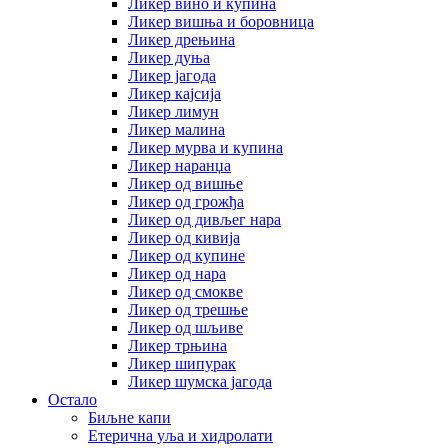
Ликер вино и купина
Ликер вишња и боровница
Ликер дрењина
Ликер дуња
Ликер јагода
Ликер кајсија
Ликер лимун
Ликер малина
Ликер мурва и купина
Ликер наранџа
Ликер од вишње
Ликер од грожђа
Ликер од дивљег нара
Ликер од кивија
Ликер од купине
Ликер од нара
Ликер од смокве
Ликер од трешње
Ликер од шљиве
Ликер трњина
Ликер шипурак
Ликер шумска јагода
Остало
Биљне капи
Етерична уља и хидролати