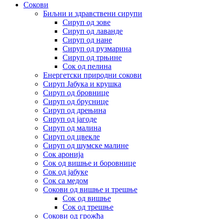
Сокови
Биљни и здравствени сирупи
Сируп од зове
Сируп од лаванде
Сируп од нане
Сируп од рузмарина
Сируп од трњине
Сок од пелина
Енергетски природни сокови
Сируп Јабука и крушка
Сируп од бровнице
Сируп од бруснице
Сируп од дрењина
Сируп од јагоде
Сируп од малина
Сируп од цвекле
Сируп од шумске малине
Сок аронија
Сок од вишње и боровнице
Сок од јабуке
Сок са медом
Сокови од вишње и трешње
Сок од вишње
Сок од трешње
Сокови од грожђа