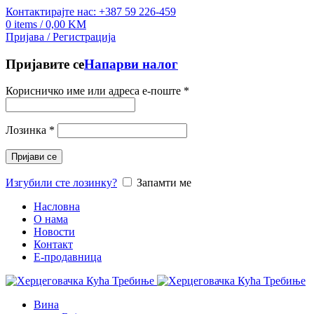
Контактирајте нас: +387 59 226-459
0
items
/
0,00
KM
Пријава / Регистрација
Пријавите се
Напарви налог
Корисничко име или адреса е-поште
*
Лозинка
*
Пријави се
Изгубили сте лозинку?
Запамти ме
Насловна
О нама
Новости
Контакт
E-продавница
Вина