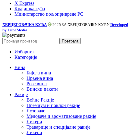
X Express
Крајишка кућа
Министарство пољопривреде РС
ХЕРЦЕГОВАЧКА КУЋА
2025 ЗА
ХЕРЦЕГОВАЧКУ КУЋУ
Developed
by LunaMedia
Претрага
Изборник
Категорије
Вина
Бијела вина
Црвена вина
Розе вина
Вински пакети
Ракије
Воћне Ракије
Премиум и поклон ракије
Лозоваче
Медоваче и ароматизоване ракије
Ликери
Траварице и специјалне ракије
Ликери