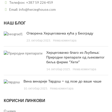
Телефон: +387 59 226-459
Email: info@herzeghouse.com
НАШ БЛОГ
Отворена Херцеговачка кућа у Београду
23. октобар 2023.
Нема коментара
Херцеговачко благо из Љубиња:
Природни препарати од љековитог
биља фирме “Хети”
14. октобар 2025.
Нема коментара
Вина винарије Тврдош – од лозе до ваше чаше
10. октобар 2025.
Нема коментара
КОРИСНИ ЛИНКОВИ
О нама