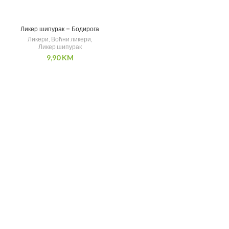
Ликер шипурак – Бодирога
Ликери
,
Воћни ликери
,
Ликер шипурак
9,90
KM