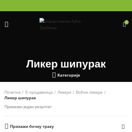
0
Ликер шипурак
Категорије
Почетна
Е-продавница
Ликери
Воћни ликери
Ликер шипурак
Приказан један резултат
Прикажи бочну траку