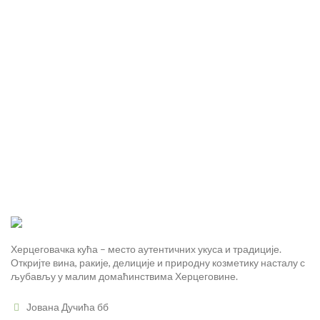
Херцеговачка кућа – место аутентичних укуса и традиције.
Откријте вина, ракије, делиције и природну козметику насталу с
љубављу у малим домаћинствима Херцеговине.
Јована Дучића бб