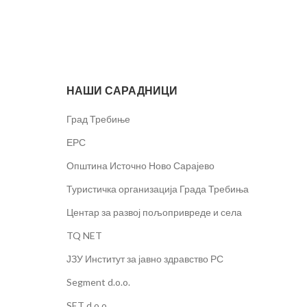
НАШИ САРАДНИЦИ
Град Требиње
ЕРС
Општина Источно Ново Сарајево
Туристичка организација Града Требиња
Центар за развој пољопривреде и села
TQ NET
ЈЗУ Институт за јавно здравство РС
Segment d.o.o.
SET d.o.o.