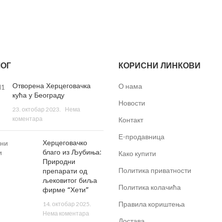
ОГ
КОРИСНИ ЛИНКОВИ
Отворена Херцеговачка
О нама
кућа у Београду
Новости
23. октобар 2023.
Нема
коментара
Контакт
Е-продавница
Херцеговачко
благо из Љубиња:
Како купити
Природни
препарати од
Политика приватности
љековитог биља
Политика колачића
фирме “Хети”
Правила кориштења
14. октобар 2025.
Нема коментара
Достава