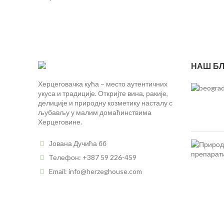
НАШ БЛ
Херцеговачка кућа – место аутентичних
укуса и традиције. Откријте вина, ракије,
делиције и природну козметику насталу с
љубављу у малим домаћинствима
Херцеговине.
Јована Дучића бб
Телефон: +387 59 226-459
Email: info@herzeghouse.com