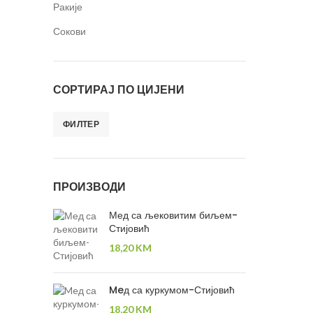
Ракије
Сокови
СОРТИРАЈ ПО ЦИЈЕНИ
ФИЛТЕР
ПРОИЗВОДИ
Мед са љековитим биљем-
Стијовић
18,20
KM
Meд са куркумом-Стијовић
18,20
KM