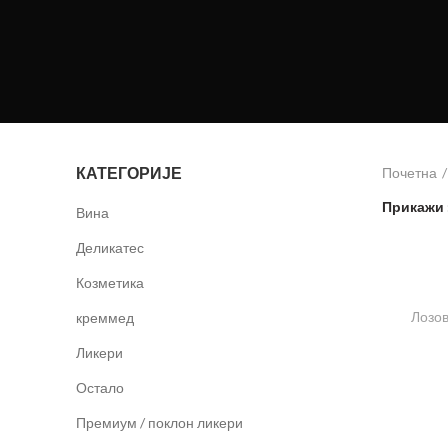
КАТЕГОРИЈЕ
Почетна
Прикажи
Вина
Деликатес
Козметика
Лозо
креммед
Ликери
Остало
Премиум / поклон ликери