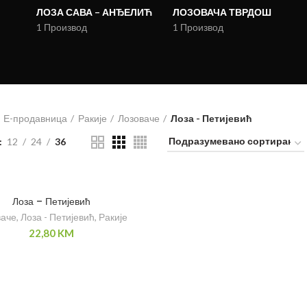
ЛОЗА САВА – АНЂЕЛИЋ
ЛОЗОВАЧА ТВРДОШ
1 Производ
1 Производ
Е-продавница
Ракије
Лозоваче
Лоза - Петијевић
12
24
36
Лоза – Петијевић
ваче
,
Лоза - Петијевић
,
Ракије
22,80
KM