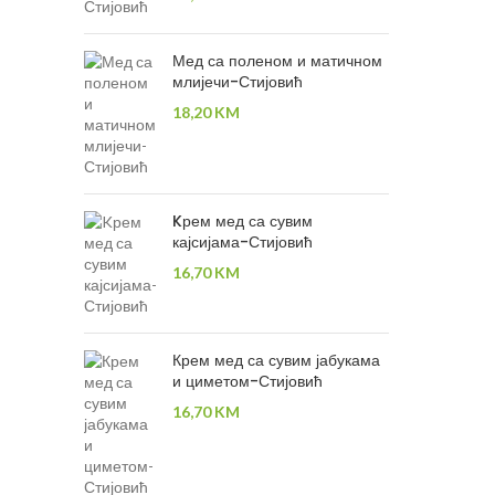
Мед са поленом и матичном
млијечи-Стијовић
18,20
KM
Kрем мед са сувим
кајсијама-Стијовић
16,70
KM
Крем мед са сувим јабукама
и циметом-Стијовић
16,70
KM