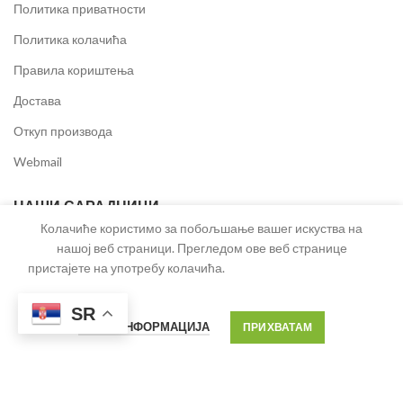
Политика приватности
Политика колачића
Правила кориштења
Достава
Откуп производа
Webmail
НАШИ САРАДНИЦИ
Колачиће користимо за побољшање вашег искуства на
Град Требиње
нашој веб страници. Прегледом ове веб странице
пристајете на употребу колачића.
ЕРС
Општина Источно Ново Сарајево
SR
ВИШЕ ИНФОРМАЦИЈА
ПРИХВАТАМ
Туристичка организација Града Требиња
Центар за развој пољопривреде и села
TQ NET