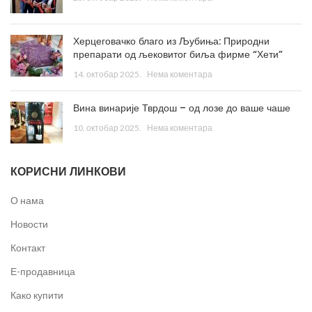
Херцеговачко благо из Љубиња: Природни
препарати од љековитог биља фирме “Хети”
14. октобар 2025.
Нема коментара
Вина винарије Тврдош – од лозе до ваше чаше
10. октобар 2025.
Нема коментара
КОРИСНИ ЛИНКОВИ
О нама
Новости
Контакт
Е-продавница
Како купити