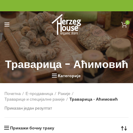
0
Траварица - Аћимовић
Категорије
Почетна
Е-продавница
Ракије
Траварице и специјалне ракије
Траварица - Аћимовић
Приказан један резултат
Прикажи бочну траку