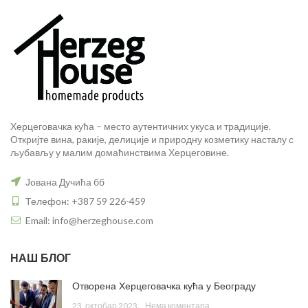
Херцеговачка кућа – место аутентичних укуса и традиције.
Откријте вина, ракије, делиције и природну козметику насталу с
љубављу у малим домаћинствима Херцеговине.
Јована Дучића бб
Телефон: +387 59 226-459
Email: info@herzeghouse.com
НАШ БЛОГ
Отворена Херцеговачка кућа у Београду
23. октобар 2023.
Нема коментара