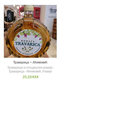
Траварица – Аћимовић
Траварице и специјалне ракије
,
Траварица - Аћимовић
,
Ракије
25,10
KM