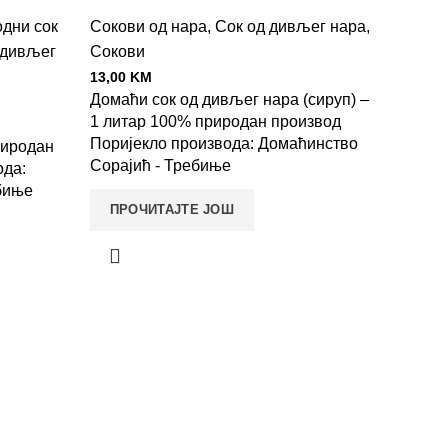
дни сок
Сокови од нара
,
Сок од дивљег нара
,
 дивљег
Сокови
13,00
KM
Домаћи сок од дивљег нара (сируп) –
1 литар 100% природан производ
Поријекло производа: Домаћинство
риродан
Сорајић - Требиње
ода:
биње
ПРОЧИТАЈТЕ ЈОШ