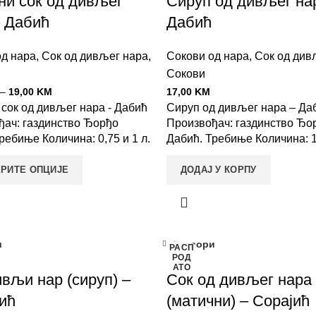
ни сок од дивљег
Сируп од дивљег на
– Дабић
Дабић
од нара
,
Сок од дивљег нара
,
Сокови од нара
,
Сок од див
Сокови
–
19,00
KM
17,00
KM
сок од дивљег нара - Дабић
Сируп од дивљег нара – Да
ђач: газдинство Ђорђо
Произвођач: газдинство Ђо
ребиње Количина: 0,75 и 1 л.
Дабић. Требиње Количина: 1
РИТЕ ОПЦИЈЕ
ДОДАЈ У КОРПУ
и
Затвори
РАСП
РОД
АТО
вљи нар (сируп) –
Сок од дивљег нара
ић
(матични) – Сорајић