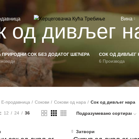
одавница
Вина
к од дивљег н
% ПРИРОДНИ СОК БЕЗ ДОДАТОГ ШЕЋЕРА
СОК ОД ДИВЉЕГ 
оизводи
6 Производа
Е-продавница
Сокови
Сокови од нара
Сок од дивљег нара
12
24
36
и
Затвори