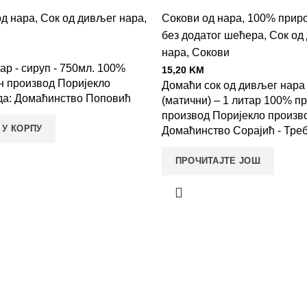
од нара
,
Сок од дивљег нара
,
Сокови од нара
,
100% приро
без додатог шећера
,
Сок од
нара
,
Сокови
р - сируп - 750мл. 100%
15,20
KM
н производ Поријекло
Домаћи сок од дивљег нара
да: Домаћинство Поповић
(матични) – 1 литар 100% п
производ Поријекло произв
 У КОРПУ
Домаћинство Сорајић - Тре
ПРОЧИТАЈТЕ ЈОШ