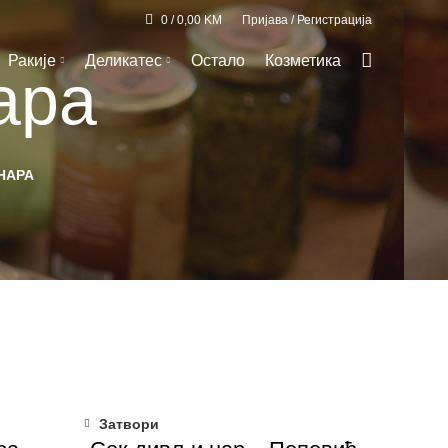
0
/
0,00
KM
Пријава / Регистрација
Ракије
Деликатес
Остало
Козметика
ара
НАРА
Затвори