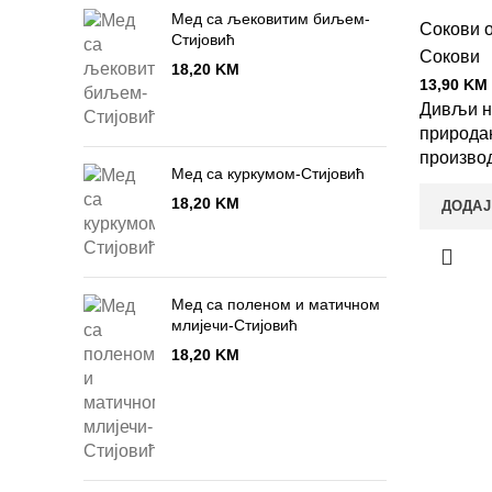
Мед са љековитим биљем-
Сокови 
Стијовић
Сокови
18,20
KM
13,90
KM
Дивљи на
природа
произво
Meд са куркумом-Стијовић
18,20
KM
ДОДАЈ
Мед са поленом и матичном
млијечи-Стијовић
18,20
KM