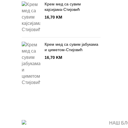
Kрем мед са сувим
кајсијама-Стијовић
16,70
KM
Крем мед са сувим јабукама
и циметом-Стијовић
16,70
KM
НАШ БЛ