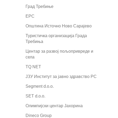
Град Требиње
ЕРС
Општина Источно Ново Сарајево
Туристичка организација Града
Требиња
Центар за развој пољопривреде и
села
TQ NET
ЈЗУ Институт за јавно здравство РС
Segment d.o.o.
SET d.o.o.
Олимпијски центар Јахорина
Dineco Group