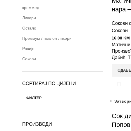
Матич
креммед
нара 
Ликери
Сокови 
Остало
Сокови
16,00
KM
Премиум / поклон ликери
Матични 
Ракије
Произво
Дабић. Т
Сокови
ОДАБЕ
СОРТИРАЈ ПО ЦИЈЕНИ
ФИЛТЕР
Затвор
Сок ди
Попов
ПРОИЗВОДИ