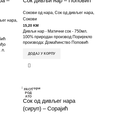
ра –
Сок дивљи нар – Поповић
Сокови од нара
,
Сок од дивљег нара
,
Сокови
љег нара
,
15,20
KM
Дивљи нар - Матични сок - 750мл.
100% природан производ Поријекло
бић
производа: Домаћинство Поповић
рђо
 л.
ДОДАЈ У КОРПУ
Затвори
РАСП
РОД
АТО
Сок од дивљег нара
(сируп) – Сорајић