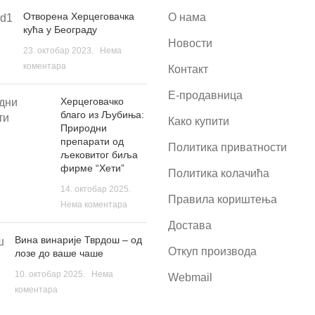
Отворена Херцеговачка
О нама
кућа у Београду
Новости
23. октобар 2023.
Нема
коментара
Контакт
Е-продавница
Херцеговачко
благо из Љубиња:
Како купити
Природни
препарати од
Политика приватности
љековитог биља
фирме “Хети”
Политика колачића
14. октобар 2025.
Правила кориштења
Нема коментара
Достава
Вина винарије Тврдош – од
Откуп производа
лозе до ваше чаше
10. октобар 2025.
Нема
Webmail
коментара