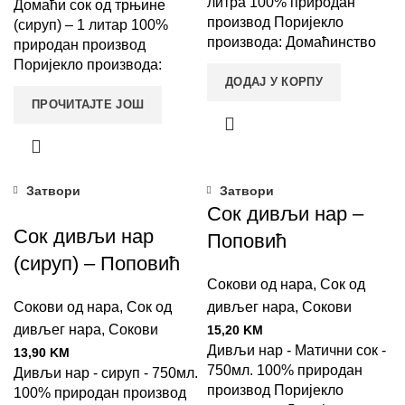
литра 100% природан
Домаћи сок од трњине
производ Поријекло
(сируп) – 1 литар 100%
производа: Домаћинство
природан производ
Лојпур Ластва
Поријекло производа:
ДОДАЈ У КОРПУ
Домаћинство Рашевић -
село Цицина
ПРОЧИТАЈТЕ ЈОШ
Затвори
Затвори
Сок дивљи нар –
Сок дивљи нар
Поповић
(сируп) – Поповић
Сокови од нара
,
Сок од
Сокови од нара
,
Сок од
дивљег нара
,
Сокови
дивљег нара
,
Сокови
15,20
KM
Дивљи нар - Матични сок -
13,90
KM
750мл. 100% природан
Дивљи нар - сируп - 750мл.
производ Поријекло
100% природан производ