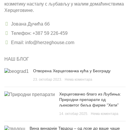
козметику насталу с љубављу у малим домаћинствима
Херцеговине.
Јована Дучића бб
Телефон: +387 59 226-459
Email: info@herzeghouse.com
НАШ БЛОГ
Отворена Херцеговачка кућа у Београду
23. октобар 2023.
Нема коментара
Херцеговачко благо из Љубиња:
Природни препарати од
љековитог биља фирме “Хети”
14. октобар 2025.
Нема коментара
Вина винарије Тврдош – од лозе до ваше чаше