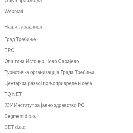
Откуп производа
Webmail
Наши сарадници
Град Требиње
ЕРС
Општина Источно Ново Сарајево
Туристичка организација Града Требиња
Центар за развој пољопривреде и села
TQ NET
ЈЗУ Институт за јавно здравство РС
Segment d.o.o.
SET d.o.o.