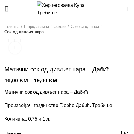
0
Почетна
Е-продавница
Сокови
Сокови од нара
Сок од дивљег нара
Click to enlarge
Матични сок од дивљег нара – Дабић
16,00
KM
–
19,00
KM
Матични сок од дивљег нара – Дабић
Произвођач: газдинство Ђорђо Дабић. Требиње
Количина: 0,75 и 1 л.
Тежина
1 кг