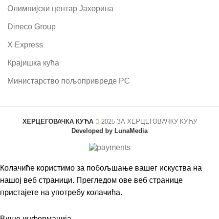
Олимпијски центар Јахорина
Dineco Group
X Express
Крајишка кућа
Министарство пољопривреде РС
ХЕРЦЕГОВАЧКА КУЋА
2025 ЗА
ХЕРЦЕГОВАЧКУ КУЋУ
Developed by LunaMedia
Колачиће користимо за побољшање вашег искуства на
нашој веб страници. Прегледом ове веб странице
пристајете на употребу колачића.
Више информација