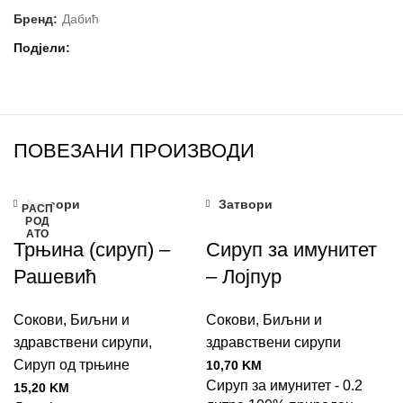
Бренд:
Дабић
Подјели
ПОВЕЗАНИ ПРОИЗВОДИ
Затвори
Затвори
РАСП
РОД
АТО
Трњина (сируп) –
Сируп за имунитет
Рашевић
– Лојпур
Сокови
,
Биљни и
Сокови
,
Биљни и
здравствени сирупи
,
здравствени сирупи
Сируп од трњине
10,70
KM
Сируп за имунитет - 0.2
15,20
KM