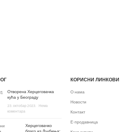
ОГ
КОРИСНИ ЛИНКОВИ
Отворена Херцеговачка
О нама
кућа у Београду
Новости
23. октобар 2023.
Нема
коментара
Контакт
Е-продавница
Херцеговачко
благо из Љубиња:
Како купити