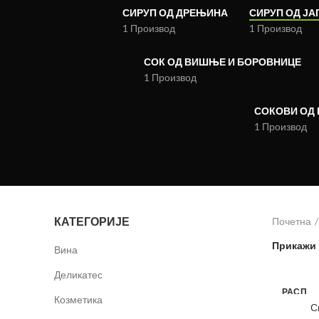
СИРУП ОД ДРЕЊИНА
СИРУП ОД ЈА
1 Производ
1 Производ
СОК ОД ВИШЊЕ И БОРОВНИЦЕ
1 Производ
СОКОВИ ОД 
1 Производ
КАТЕГОРИЈЕ
Почетна
Прикажи
Вина
Деликатес
РАСП
Козметика
РОД
С
АТО