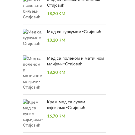
Стијовић
18,20
KM
Meд са куркумом-Стијовић
18,20
KM
Мед са поленом и матичном
млијечи-Стијовић
18,20
KM
Kрем мед са сувим
кајсијама-Стијовић
16,70
KM