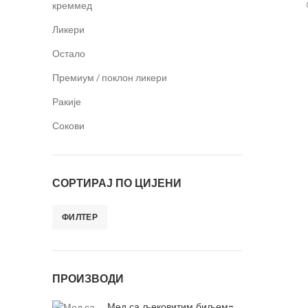
креммед
Ликери
Остало
Премиум / поклон ликери
Ракије
Сокови
СОРТИРАЈ ПО ЦИЈЕНИ
ФИЛТЕР
ПРОИЗВОДИ
Мед са љековитим биљем-