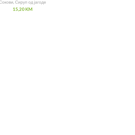
Сокови
,
Сируп од јагоде
15,20
KM