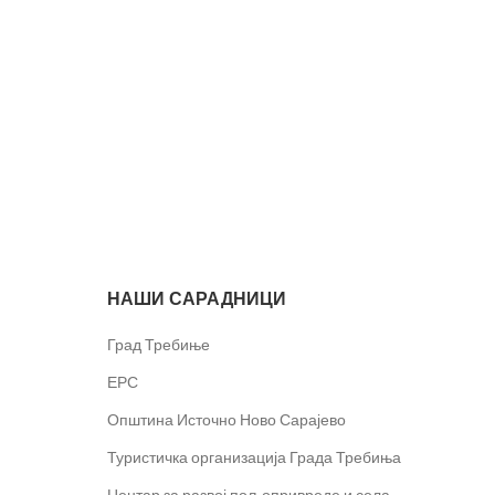
НАШИ САРАДНИЦИ
Град Требиње
ЕРС
Општина Источно Ново Сарајево
Туристичка организација Града Требиња
Центар за развој пољопривреде и села