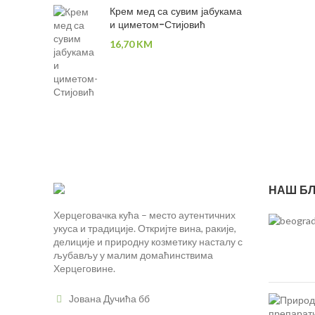
Крем мед са сувим јабукама
и циметом-Стијовић
16,70
KM
НАШ БЛ
Херцеговачка кућа – место аутентичних
укуса и традиције. Откријте вина, ракије,
делиције и природну козметику насталу с
љубављу у малим домаћинствима
Херцеговине.
Јована Дучића бб