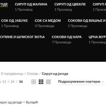
ГОДЕ
СИРУП ОД МАЛИНА
СИРУП ОД ЦВЕКЛЕ
СИРУП 
1 Производ
1 Производ
1 Произ
СОК ОД ЈАБУКЕ
СОК СА МЕДОМ
СОКОВИ ОД ВИШЊЕ И
1 Производ
0 Производа
5 Производа
КУПИНЕ И ШУМСКОГ ВОЋА
СОКОВИ ОД НАРА
ЦРНА МУР
7 Производа
1 Произво
Е-продавница
Сокови
Сируп од јагоде
12
24
36
ируп од јагоде – Булајић