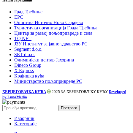
Наши сарадници
Град Требиње
ЕРС
Општина Источно Ново Сарајево
Туристичка организација Града Требиња
Центар за развој пољопривреде и села
TQ NET
ЈЗУ Институт за јавно здравство РС
Segment d.o.o.
SET d.o.o.
Олимпијски центар Јахорина
Dineco Group
X Express
Крајишка кућа
Министарство пољопривреде РС
ХЕРЦЕГОВАЧКА КУЋА
2025 ЗА
ХЕРЦЕГОВАЧКУ КУЋУ
Developed
by LunaMedia
Претрага
Изборник
Категорије