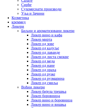
Салате
Сирће
Сухомеснати производи
Уља и Зачини
Козметика
креммед
Ликери
Биљни и ароматизовани ликери
Ликер вино и кафа
Ликер мирта
Ликер од зове
Ликер од кадуље
Ликер од лаванде
Ликер од листа смокве
Ликер од меда
Ликер од нане
Ликер од ораха
Ликер од руже
Ликер од рузмарина
Ликер од смиља
Воћни ликери
Ликер бијела трешња
Ликер боровница
Ликер вино и боровница
Ликер вино и вишња