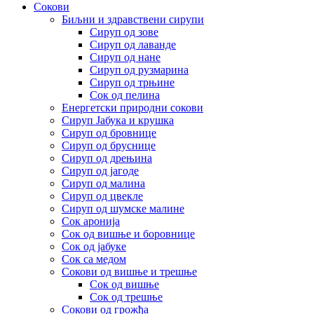
Сокови
Биљни и здравствени сирупи
Сируп од зове
Сируп од лаванде
Сируп од нане
Сируп од рузмарина
Сируп од трњине
Сок од пелина
Енергетски природни сокови
Сируп Јабука и крушка
Сируп од бровнице
Сируп од бруснице
Сируп од дрењина
Сируп од јагоде
Сируп од малина
Сируп од цвекле
Сируп од шумске малине
Сок аронија
Сок од вишње и боровнице
Сок од јабуке
Сок са медом
Сокови од вишње и трешње
Сок од вишње
Сок од трешње
Сокови од грожђа