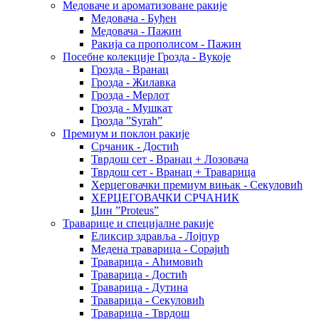
Медоваче и ароматизоване ракије
Медовача - Буђен
Медовача - Пажин
Ракија са прополисом - Пажин
Посебне колекције Грозда - Вукоје
Грозда - Вранац
Грозда - Жилавка
Грозда - Мерлот
Грозда - Мушкат
Грозда ”Syrah”
Премиум и поклон ракије
Срчаник - Достић
Тврдош сет - Вранац + Лозовача
Тврдош сет - Вранац + Траварица
Херцеговачки премиум вињак - Секуловић
ХЕРЦЕГОВАЧКИ СРЧАНИК
Џин ”Proteus”
Траварице и специјалне ракије
Еликсир здравља - Лојпур
Медена траварица - Сорајић
Траварица - Аћимовић
Траварица - Достић
Траварица - Дутина
Траварица - Секуловић
Траварица - Тврдош