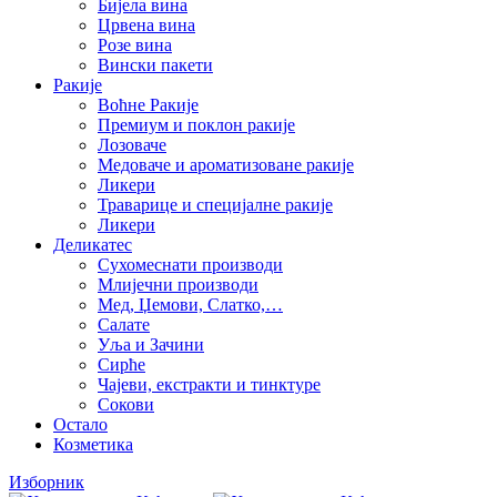
Бијела вина
Црвена вина
Розе вина
Вински пакети
Ракије
Воћне Ракије
Премиум и поклон ракије
Лозоваче
Медоваче и ароматизоване ракије
Ликери
Траварице и специјалне ракије
Ликери
Деликатес
Сухомеснати производи
Млијечни производи
Мед, Џемови, Слатко,…
Салате
Уља и Зачини
Сирће
Чајеви, екстракти и тинктуре
Сокови
Остало
Козметика
Изборник