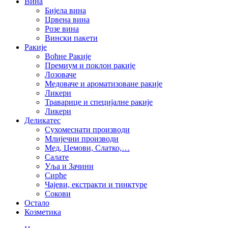
Вина
Бијела вина
Црвена вина
Розе вина
Вински пакети
Ракије
Воћне Ракије
Премиум и поклон ракије
Лозоваче
Медоваче и ароматизоване ракије
Ликери
Траварице и специјалне ракије
Ликери
Деликатес
Сухомеснати производи
Млијечни производи
Мед, Џемови, Слатко,…
Салате
Уља и Зачини
Сирће
Чајеви, екстракти и тинктуре
Сокови
Остало
Козметика