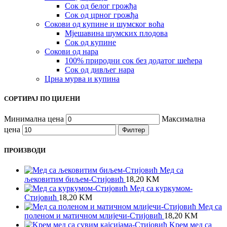
Сок од белог грожђа
Сок од црног грожђа
Сокови од купине и шумског воћа
Мјешавина шумских плодова
Сок од купине
Сокови од нара
100% природни сок без додатог шећера
Сок од дивљег нара
Црна мурва и купина
СОРТИРАЈ ПО ЦИЈЕНИ
Минимална цена
Максимална
цена
Филтер
ПРОИЗВОДИ
Мед са
љековитим биљем-Стијовић
18,20
KM
Meд са куркумом-
Стијовић
18,20
KM
Мед са
поленом и матичном млијечи-Стијовић
18,20
KM
Kрем мед са