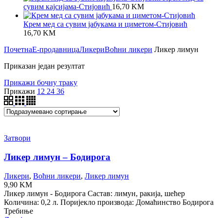
сувим кајсијама-Стијовић
16,70
KM
Крем мед са сувим јабукама и циметом-Стијовић
16,70
KM
Почетна
Е-продавница
Ликери
Воћни ликери
Ликер лимун
Приказан један резултат
Прикажи бочну траку
Прикажи
12
24
36
Затвори
Ликер лимун – Бодирога
Ликери
,
Воћни ликери
,
Ликер лимун
9,90
KM
Ликер лимун - Бодирога Састав: лимун, ракија, шећер
Количина: 0,2 л. Поријекло производа: Домаћинство Бодирога
Требиње