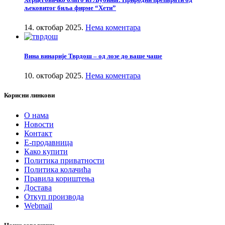
љековитог биља фирме “Хети”
14. октобар 2025.
Нема коментара
Вина винарије Тврдош – од лозе до ваше чаше
10. октобар 2025.
Нема коментара
Корисни линкови
О нама
Новости
Контакт
Е-продавница
Како купити
Политика приватности
Политика колачића
Правила кориштења
Достава
Откуп производа
Webmail