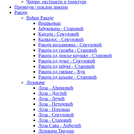
Чајеви, екстракти и тинктуре
Премиум / поклон ликери
Ракије
Воћне Ракије
Вишњевац
Јабуковача - Старовић
Кајсија - Секуловић
Калвадос - Секуловић
Ракија виљамовка - Секуловић
Ракија од грожђа - Старовић
Ракија од дивље крушке - Старовић
Ракија од дуње - Секуловић
Ракија од јабуке - Старовић
Ракија од смокве - Ћук
Ракија од шљиве - Старовић
Лозоваче
Лоза - Аћимовић
Лоза - Достић
Лоза - Лечић
Лоза - Петијевић
Лоза - Поповац
Лоза - Секуловић
Лоза - Старовић
Лоза Сава - Анђелић
Лозовача Тврдош