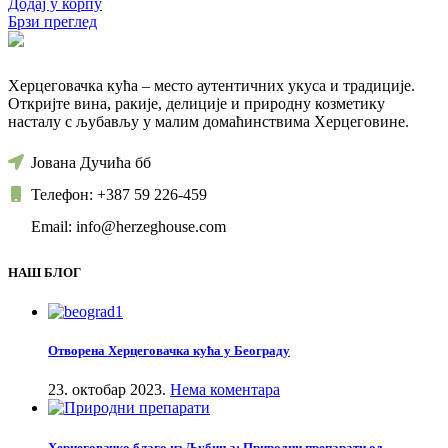
Додај у корпу
Брзи преглед
Херцеговачка кућа – место аутентичних укуса и традиције.
Откријте вина, ракије, делиције и природну козметику
насталу с љубављу у малим домаћинствима Херцеговине.
Јована Дучића бб
Телефон: +387 59 226-459
Email: info@herzeghouse.com
НАШ БЛОГ
Отворена Херцеговачка кућа у Београду
23. октобар 2023.
Нема коментара
Херцеговачко благо из Љубиња: Природни препарати од