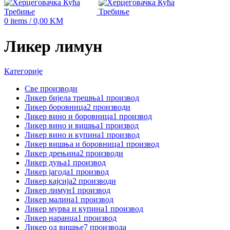
0
items
/
0,00
KM
Ликер лимун
Категорије
Све
производи
Ликер бијела трешња
1 производ
Ликер боровница
2 производи
Ликер вино и боровница
1 производ
Ликер вино и вишња
1 производ
Ликер вино и купина
1 производ
Ликер вишња и боровница
1 производ
Ликер дрењина
2 производи
Ликер дуња
1 производ
Ликер јагода
1 производ
Ликер кајсија
2 производи
Ликер лимун
1 производ
Ликер малина
1 производ
Ликер мурва и купина
1 производ
Ликер наранџа
1 производ
Ликер од вишње
7 производа