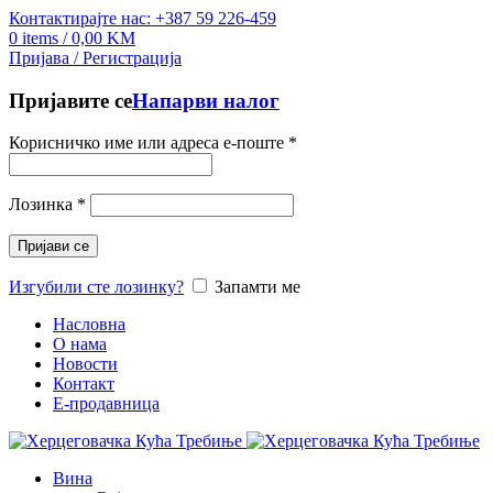
Контактирајте нас: +387 59 226-459
0
items
/
0,00
KM
Пријава / Регистрација
Пријавите се
Напарви налог
Корисничко име или адреса е-поште
*
Лозинка
*
Пријави се
Изгубили сте лозинку?
Запамти ме
Насловна
О нама
Новости
Контакт
E-продавница
Вина