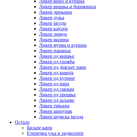
Ликер вино и купина
Ликер вишња и боровница
Ликер дрењина
Ликер дуња
Ликер јагода
Ликер кајсија
Ликер лимун
Ликер малина
Ликер мурва и купина
Ликер наранџа
Ликер од вишње
Ликер од грожђа
Ликер од дивљег нара
Ликер од кивија
Ликер од купине
Ликер од нара
Ликер од смокве
Ликер од трешње
Ликер од шљиве
Ликер трњина
Ликер шипурак
Ликер шумска јагода
Остало
Биљне капи
Етерична уља и хидролати