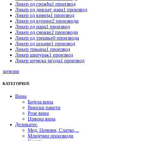
Ликер од грожђа
1 производ
Ликер од дивљег нара
1 производ
Ликер од кивија
1 производ
Ликер од купине
2 производи
Ликер од нара
1 производ
Ликер од смокве
2 производи
Ликер од трешње
0 производа
Ликер од шљиве
1 производ
Ликер трњина
1 производ
Ликер шипурак
1 производ
Ликер шумска јагода
1 производ
затвори
КАТЕГОРИЈЕ
Вина
Бијела вина
Вински пакети
Розе вина
Црвена вина
Деликатес
Мед, Џемови, Слатко,...
Млијечни производи