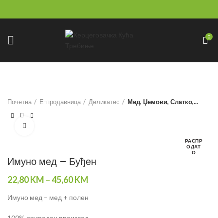
0
Почетна
Е-продавница
Деликатес
Мед, Џемови, Слатко,...
Click to enlarge
РАСПР
ОДАТ
О
Имуно мед – Буђен
22,80
KM
–
45,60
KM
Имуно мед – мед + полен
100% природан производ