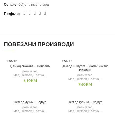
Ознаке:
буђен
,
имуно мед
Подјели
ПОВЕЗАНИ ПРОИЗВОДИ
РАСПР
РАСПР
ОДАТ
ОДАТ
Џем од смокава – Поповић
Џем од шипурка –
Домаћинство
О
О
Ивковић
Деликатес
,
Мед, Џемови, Слатко,...
Деликатес
,
Мед, Џемови, Слатко,...
6,10
KM
7,60
KM
Џем од дуња – Лојпур
Џем од купина – Лојпур
Деликатес
,
Деликатес
,
Мед, Џемови, Слатко,...
Мед, Џемови, Слатко,...