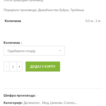
Поријекло производа: Домаћинство Буђен, Требиње
Количина
0.5 кг., 1 кг.
Количина
ДОДАЈ У КОРПУ
Шифра производа:
-
Категорије:
Деликатес
,
Мед, Џемови, Слатко,...