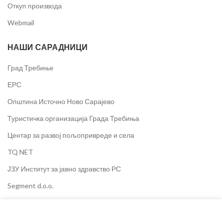
Откуп производа
Webmail
НАШИ САРАДНИЦИ
Град Требиње
ЕРС
Општина Источно Ново Сарајево
Туристичка организација Града Требиња
Центар за развој пољопривреде и села
TQ NET
ЈЗУ Институт за јавно здравство РС
Segment d.o.o.
SET d.o.o.
SELECT OPTIONS
Колачиће користимо за побољшање вашег искуства на
Олимпијски центар Јахорина