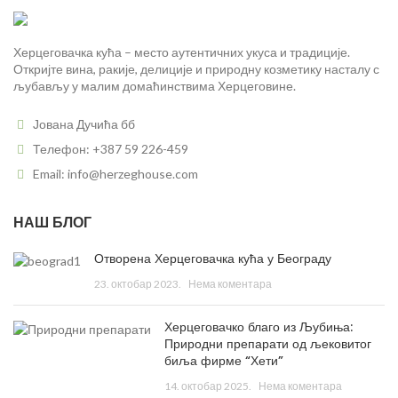
Херцеговачка кућа – место аутентичних укуса и традиције.
Откријте вина, ракије, делиције и природну козметику насталу с
љубављу у малим домаћинствима Херцеговине.
Јована Дучића бб
Телефон: +387 59 226-459
Email: info@herzeghouse.com
НАШ БЛОГ
Отворена Херцеговачка кућа у Београду
23. октобар 2023.
Нема коментара
Херцеговачко благо из Љубиња:
Природни препарати од љековитог
биља фирме “Хети”
14. октобар 2025.
Нема коментара