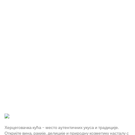
Херцеговачка кућа – место аутентичних укуса и традиције.
Откријте вина, ракије, делиције и природну козметику насталу с