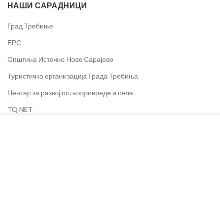
НАШИ САРАДНИЦИ
Град Требиње
ЕРС
Општина Источно Ново Сарајево
Туристичка организација Града Требиња
Центар за развој пољопривреде и села
TQ NET
ЈЗУ Институт за јавно здравство РС
Колачиће користимо за побољшање вашег искуства на
нашој веб страници. Прегледом ове веб странице
Segment d.o.o.
пристајете на употребу колачића.
SET d.o.o.
Олимпијски центар Јахорина
ВИШЕ ИНФОРМАЦИЈА
ПРИХВАТАМ
Dineco Group
X Express