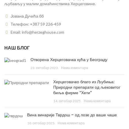
љубављу у малим домаћинствима Херцеговине.
Јована Дучића бб
Телефон: +387 59 226-459
Email: info@herzeghouse.com
НАШ БЛОГ
Отворена Херцеговачка кућа у Београду
23. октобар 2023.
Нема коментара
Херцеговачко благо из Љубиња:
Природни препарати од љековитог
биља фирме “Хети”
14. октобар 2025.
Нема коментара
Вина винарије Тврдош – од лозе до ваше чаше
10. октобар 2025.
Нема коментара