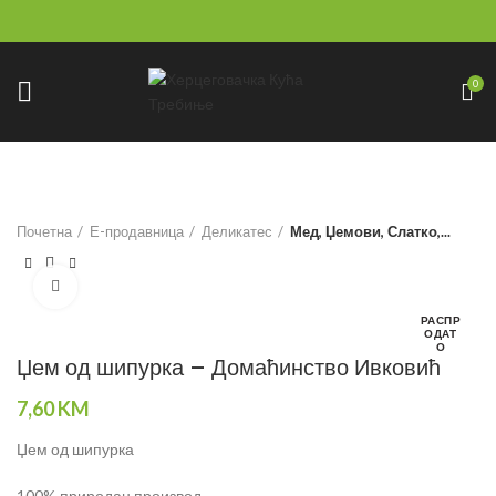
0
Почетна
Е-продавница
Деликатес
Мед, Џемови, Слатко,...
Click to enlarge
РАСПР
ОДАТ
О
Џем од шипурка –
Домаћинство Ивковић
7,60
KM
Џем од шипурка
100% природан производ