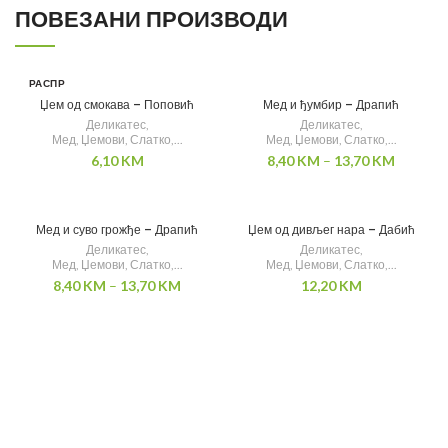
ПОВЕЗАНИ ПРОИЗВОДИ
РАСПР
ОДАТ
Џем од смокава – Поповић
Мед и ђумбир – Драпић
О
Деликатес
,
Деликатес
,
Мед, Џемови, Слатко,...
Мед, Џемови, Слатко,...
6,10
KM
8,40
KM
–
13,70
KM
Мед и суво грожђе – Драпић
Џем од дивљег нара – Дабић
Деликатес
,
Деликатес
,
Мед, Џемови, Слатко,...
Мед, Џемови, Слатко,...
8,40
KM
–
13,70
KM
12,20
KM