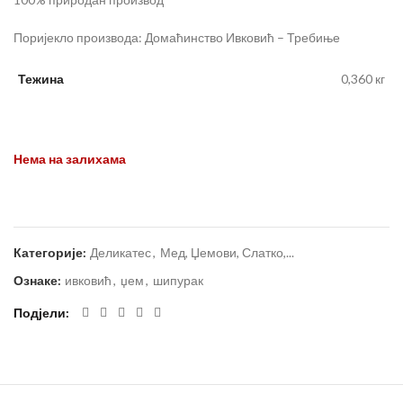
Поријекло производа: Домаћинство Ивковић – Требиње
Тежина
0,360 кг
Нема на залихама
Категорије:
Деликатес
,
Мед, Џемови, Слатко,...
Ознаке:
ивковић
,
џем
,
шипурак
Подјели