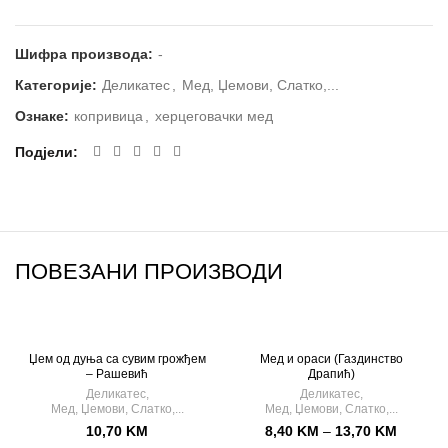
Шифра производа:
-
Категорије:
Деликатес
,
Мед, Џемови, Слатко,...
Ознаке:
копривица
,
херцеговачки мед
Подјели
ПОВЕЗАНИ ПРОИЗВОДИ
Џем од дуња са сувим грожђем
Мед и ораси (Газдинство
– Рашевић
Драпић)
Деликатес
,
Деликатес
,
Мед, Џемови, Слатко,...
Мед, Џемови, Слатко,...
10,70
KM
8,40
KM
–
13,70
KM