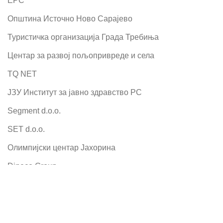
ЕРС
Општина Источно Ново Сарајево
Туристичка организација Града Требиња
Центар за развој пољопривреде и села
TQ NET
ЈЗУ Институт за јавно здравство РС
Segment d.o.o.
SET d.o.o.
Олимпијски центар Јахорина
Dineco Group
SELECT OPTIONS
X Express
Крајишка кућа
Министарство пољопривреде РС