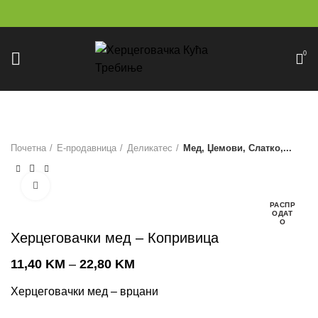
0
Почетна
Е-продавница
Деликатес
Мед, Џемови, Слатко,...
Click to enlarge
РАСПР
ОДАТ
О
Херцеговачки мед – Копривица
11,40
KM
–
22,80
KM
Херцеговачки мед – врцани