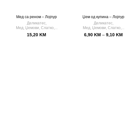
Мед са реном – Лојпур
Џем од купина – Лојпур
Деликатес
,
Деликатес
,
Мед, Џемови, Слатко,...
Мед, Џемови, Слатко,...
15,20
KM
6,90
KM
–
9,10
KM