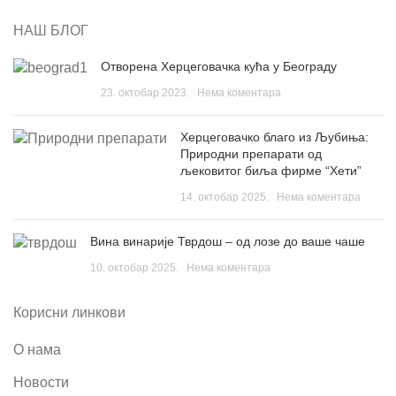
НАШ БЛОГ
Отворена Херцеговачка кућа у Београду
23. октобар 2023.
Нема коментара
Херцеговачко благо из Љубиња:
Природни препарати од
љековитог биља фирме “Хети”
14. октобар 2025.
Нема коментара
Вина винарије Тврдош – од лозе до ваше чаше
10. октобар 2025.
Нема коментара
Корисни линкови
О нама
Новости