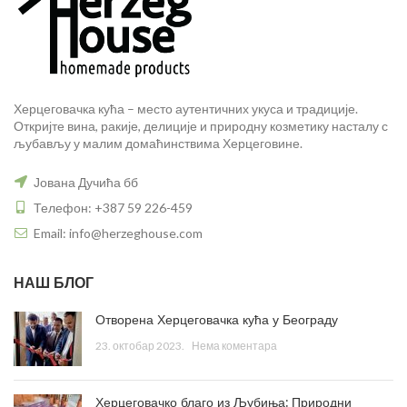
Херцеговачка кућа – место аутентичних укуса и традиције.
Откријте вина, ракије, делиције и природну козметику насталу с
љубављу у малим домаћинствима Херцеговине.
Јована Дучића бб
Телефон: +387 59 226-459
Email: info@herzeghouse.com
НАШ БЛОГ
Отворена Херцеговачка кућа у Београду
23. октобар 2023.
Нема коментара
Херцеговачко благо из Љубиња: Природни