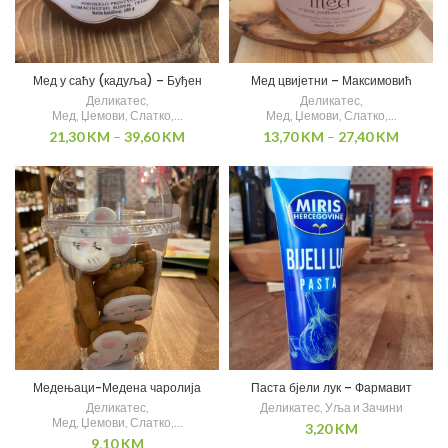
Мед у саћу (кадуља) – Буђен
Мед цвијетни – Максимовић
Деликатес
,
Деликатес
,
Мед, Џемови, Слатко,...
Мед, Џемови, Слатко,...
21,30
KM
–
39,60
KM
13,70
KM
–
27,40
KM
Медењаци-Медена чаролија
Паста бјели лук – Фармавит
Деликатес
,
Деликатес
,
Уља и Зачини
Мед, Џемови, Слатко,...
3,20
KM
9,10
KM