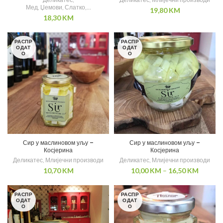
Мед, Џемови, Слатко,...
19,80
KM
18,30
KM
РАСПР
РАСПР
ОДАТ
ОДАТ
О
О
Сир у маслиновом уљу –
Сир у маслиновом уљу –
Косјерина
Косјерина
Деликатес
,
Млијечни производи
Деликатес
,
Млијечни производи
10,70
KM
10,00
KM
–
16,50
KM
РАСПР
РАСПР
ОДАТ
ОДАТ
О
О