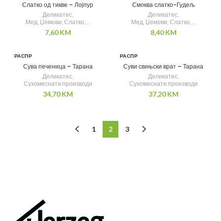
Слатко од тикве – Лојпур
Смоква слатко-Гудељ
Деликатес
,
Деликатес
,
Мед, Џемови, Слатко,...
Мед, Џемови, Слатко,...
7,60
KM
8,40
KM
РАСПР
РАСПР
ОДАТ
ОДАТ
Сува печеница – Тарана
Суви свињски врат – Тарана
О
О
Деликатес
,
Деликатес
,
Сухомеснати производи
Сухомеснати производи
34,70
KM
37,20
KM
1
2
3