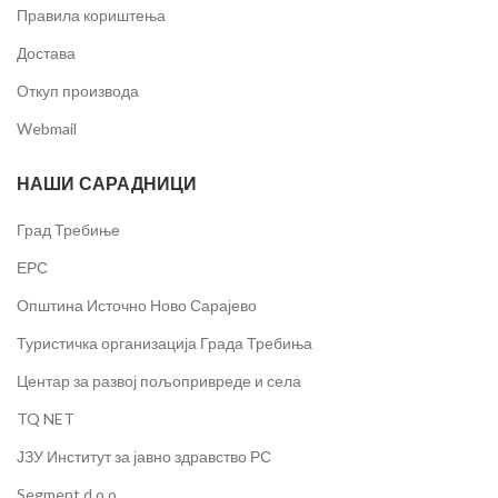
Правила кориштења
Достава
Откуп производа
Webmail
НАШИ САРАДНИЦИ
Град Требиње
ЕРС
Општина Источно Ново Сарајево
Туристичка организација Града Требиња
Центар за развој пољопривреде и села
TQ NET
ЈЗУ Институт за јавно здравство РС
Segment d.o.o.