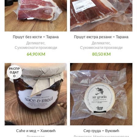
Пршут без кости – Тарана
Пршут екстра резани – Тарана
Деликатес
,
Деликатес
,
Сухомеснати производи
Сухомеснати производи
64,90
KM
80,50
KM
РАСПР
ОДАТ
О
Саће и мед – Хамовић
Сир груда – Вуковић
Деликатес
,
Деликатес
,
Млијечни производи