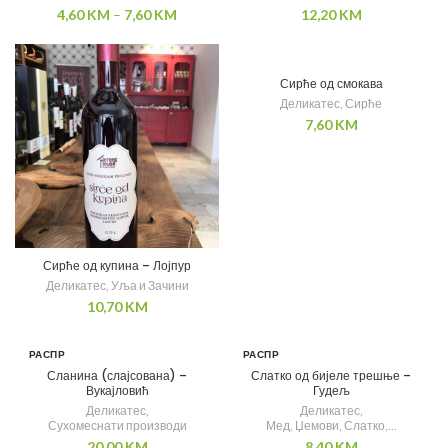
4,60
KM
–
7,60
KM
12,20
KM
Сирће од смокава
Деликатес
,
Сирће
7,60
KM
Сирће од купина – Лојпур
Деликатес
,
Уља и Зачини
10,70
KM
РАСПР
РАСПР
ОДАТ
ОДАТ
Сланина (слајсована) –
Слатко од бијеле трешње –
О
О
Вукајловић
Гудељ
Деликатес
,
Деликатес
,
Сухомеснати производи
Мед, Џемови, Слатко,...
20,00
KM
8,40
KM