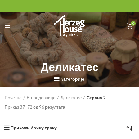
0
Деликатес
Категорије
Почетна
Е-продавница
Деликатес
Страна 2
Приказ 37–72 од 96 резултата
Прикажи бочну траку