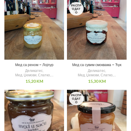
РАСПР
ОДАТ
О
Мед са реном – Лојпур
Мед са сувим смоквама – Ћук
Деликатес
,
Деликатес
,
Мед, Џемови, Слатко,...
Мед, Џемови, Слатко,...
15,20
KM
15,30
KM
РАСПР
ОДАТ
О