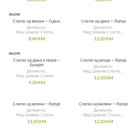
РАСПР
ОДАТ
Слатко од вишње – Гудељ
Слатко од дуње – Лојпур
О
Деликатес
,
Деликатес
,
Мед, Џемови, Слатко,...
Мед, Џемови, Слатко,...
8,40
KM
12,20
KM
РАСПР
ОДАТ
Слатко од дуње и ораха –
Слатко од јагода – Лојпур
О
Булајић
Деликатес
,
Деликатес
,
Мед, Џемови, Слатко,...
Мед, Џемови, Слатко,...
12,20
KM
9,20
KM
Слатко од купина – Лојпур
Слатко од малине – Лојпур
Деликатес
,
Деликатес
,
Мед, Џемови, Слатко,...
Мед, Џемови, Слатко,...
12,20
KM
12,20
KM