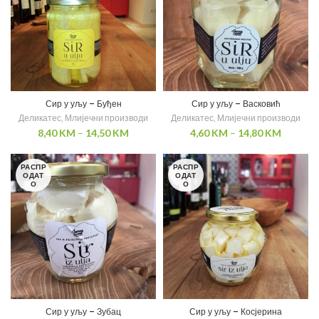
Сир у уљу – Буђен
Сир у уљу – Васковић
Деликатес
,
Млијечни производи
Деликатес
,
Млијечни производи
8,40
KM
–
14,50
KM
4,60
KM
–
14,80
KM
РАСПР
РАСПР
ОДАТ
ОДАТ
О
О
Сир у уљу – Зубац
Сир у уљу – Косјерина