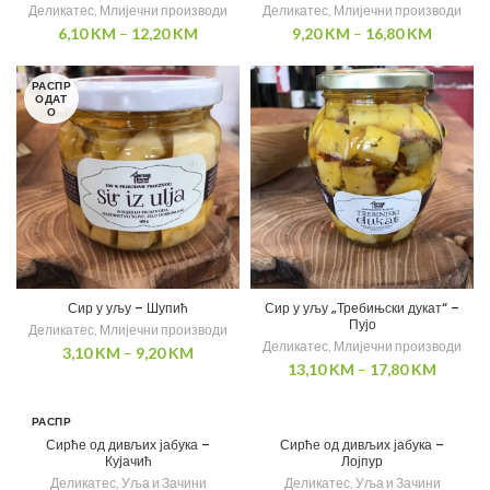
Деликатес
,
Млијечни производи
Деликатес
,
Млијечни производи
6,10
KM
–
12,20
KM
9,20
KM
–
16,80
KM
РАСПР
ОДАТ
О
Сир у уљу – Шупић
Сир у уљу „Требињски дукат“ –
Пујо
Деликатес
,
Млијечни производи
Деликатес
,
Млијечни производи
3,10
KM
–
9,20
KM
13,10
KM
–
17,80
KM
РАСПР
ОДАТ
Сирће од дивљих јабука –
Сирће од дивљих јабука –
О
Кујачић
Лојпур
Деликатес
,
Уља и Зачини
Деликатес
,
Уља и Зачини