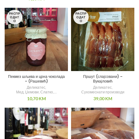
РАСПР
РАСПР
ОДАТ
ОДАТ
О
О
Пекмез шљива и црна чоколада
Пршут (слајсовани) –
– (Рашевић)
Вукајловић
Деликатес
,
Деликатес
,
Мед, Џемови, Слатко,...
Сухомеснати производи
10,70
KM
39,00
KM