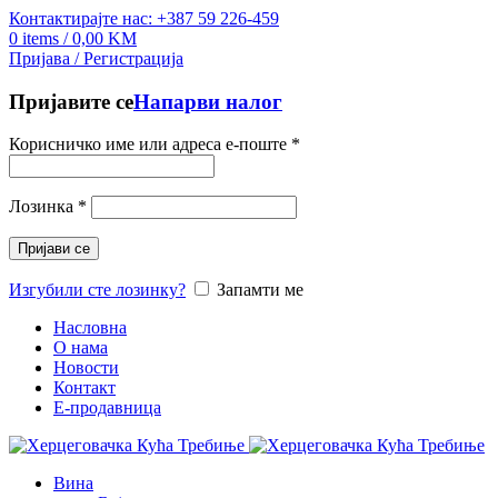
Контактирајте нас: +387 59 226-459
0
items
/
0,00
KM
Пријава / Регистрација
Пријавите се
Напарви налог
Корисничко име или адреса е-поште
*
Лозинка
*
Пријави се
Изгубили сте лозинку?
Запамти ме
Насловна
О нама
Новости
Контакт
E-продавница
Вина