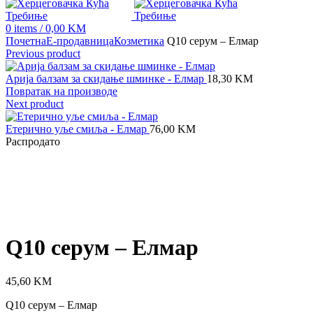
0
items
/
0,00
KM
Почетна
Е-продавница
Козметика
Q10 серум – Елмар
Previous product
Арија балзам за скидање шминке - Елмар
18,30
KM
Повратак на производе
Next product
Етерично уље смиља - Елмар
76,00
KM
Распродато
Click to enlarge
Q10 серум – Елмар
45,60
KM
Q10 серум – Елмар