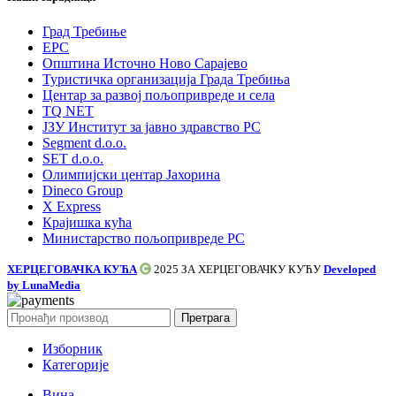
Град Требиње
ЕРС
Општина Источно Ново Сарајево
Туристичка организација Града Требиња
Центар за развој пољопривреде и села
TQ NET
ЈЗУ Институт за јавно здравство РС
Segment d.o.o.
SET d.o.o.
Олимпијски центар Јахорина
Dineco Group
X Express
Крајишка кућа
Министарство пољопривреде РС
ХЕРЦЕГОВАЧКА КУЋА
2025 ЗА
ХЕРЦЕГОВАЧКУ КУЋУ
Developed
by LunaMedia
Претрага
Изборник
Категорије
Вина