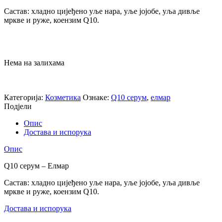
Састав: хладно цијеђено уље нара, уље јојобе, уља дивље
мркве и руже, коензим Q10.
Нема на залихама
Категорија:
Козметика
Ознаке:
Q10 серум
,
елмар
Подјели
Опис
Достава и испорука
Опис
Q10 серум – Елмар
Састав: хладно цијеђено уље нара, уље јојобе, уља дивље
мркве и руже, коензим Q10.
Достава и испорука