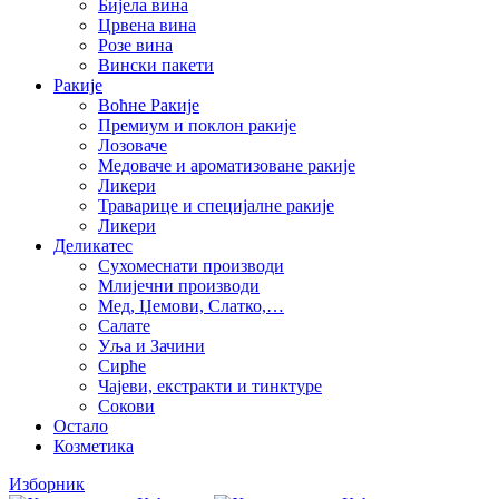
Бијела вина
Црвена вина
Розе вина
Вински пакети
Ракије
Воћне Ракије
Премиум и поклон ракије
Лозоваче
Медоваче и ароматизоване ракије
Ликери
Траварице и специјалне ракије
Ликери
Деликатес
Сухомеснати производи
Млијечни производи
Мед, Џемови, Слатко,…
Салате
Уља и Зачини
Сирће
Чајеви, екстракти и тинктуре
Сокови
Остало
Козметика
Изборник