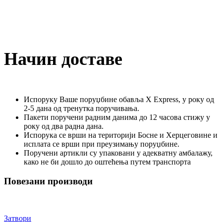
Начин доставе
Испоруку Ваше поруџбине обавља X Express, у року од
2-5 дана од тренутка поручивања.
Пакети поручени радним данима до 12 часова стижу у
року од два радна дана.
Испорука се врши на територији Босне и Херцеговине и
исплата се врши при преузимању поруџбине.
Поручени артикли су упаковани у адекватну амбалажу,
како не би дошло до оштећења путем транспорта
Повезани производи
Затвори