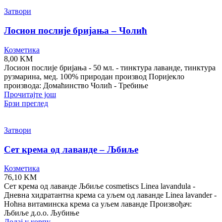
Затвори
Лосион послије бријања – Чолић
Козметика
8,00
KM
Лосион послије бријања - 50 мл. - тинктура лаванде, тинктура
рузмарина, мед. 100% природан производ Поријекло
производа: Домаћинство Чолић - Требиње
Прочитајте још
Брзи преглед
Затвори
Сет крема од лаванде – Љбиље
Козметика
76,10
KM
Сет крема од лаванде Љбиље cosmetiscs Linea lavandula -
Дневна хидратантна крема са уљем од лаванде Linea lavander -
Ноћна витаминска крема са уљем лаванде Произвођач:
Љбиље д.о.о. Љубиње
Додај у корпу