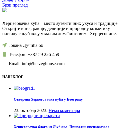
Брзи преглед
Херцеговачка кућа – место аутентичних укуса и традиције.
Откријте вина, ракије, делиције и природну козметику
насталу с љубављу у малим домаћинствима Херцеговине.
Јована Дучића бб
Телефон: +387 59 226-459
Email: info@herzeghouse.com
НАШ БЛОГ
Отворена Херцеговачка кућа у Београду
23. октобар 2023.
Нема коментара
Херцеговачко благо из Љубиња: Природни препарати од