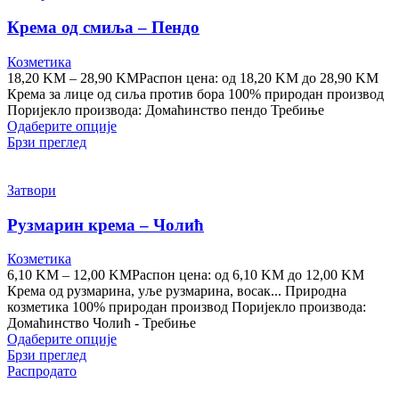
Крема од смиља – Пендо
Козметика
18,20
KM
–
28,90
KM
Распон цена: од 18,20 KM до 28,90 KM
Крема за лице од сиља против бора 100% природан производ
Поријекло производа: Домаћинство пендо Требиње
Одаберите опције
Брзи преглед
Затвори
Рузмарин крема – Чолић
Козметика
6,10
KM
–
12,00
KM
Распон цена: од 6,10 KM до 12,00 KM
Крема од рузмарина, уље рузмарина, восак... Природна
козметика 100% природан производ Поријекло производа:
Домаћинство Чолић - Требиње
Одаберите опције
Брзи преглед
Распродато