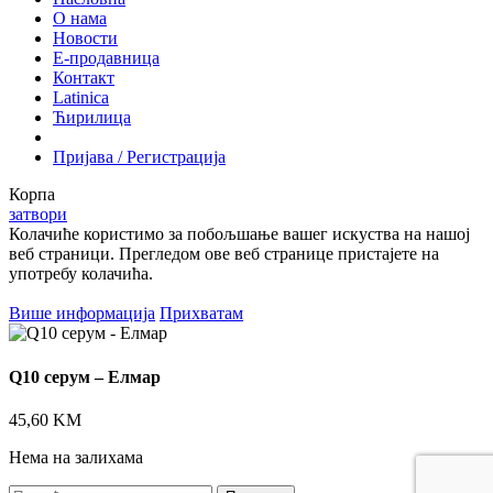
О нама
Новости
Е-продавница
Контакт
Latinica
Ћирилица
Пријава / Регистрација
Корпа
затвори
Колачиће користимо за побољшање вашег искуства на нашој
веб страници. Прегледом ове веб странице пристајете на
употребу колачића.
Више информација
Прихватам
Q10 серум – Елмар
45,60
KM
Нема на залихама