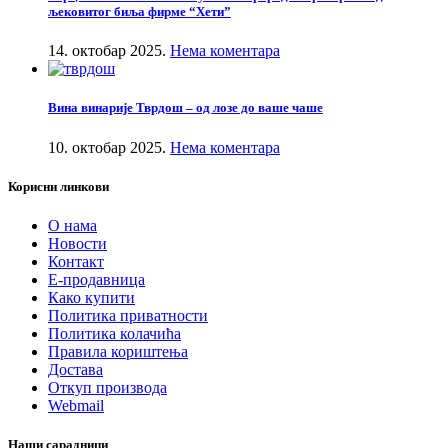
љековитог биља фирме “Хети”
14. октобар 2025.
Нема коментара
Вина винарије Тврдош – од лозе до ваше чаше
10. октобар 2025.
Нема коментара
Корисни линкови
О нама
Новости
Контакт
Е-продавница
Како купити
Политика приватности
Политика колачића
Правила кориштења
Достава
Откуп производа
Webmail
Наши сарадници