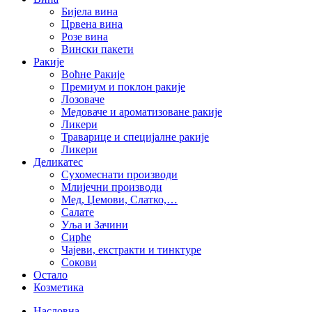
Бијела вина
Црвена вина
Розе вина
Вински пакети
Ракије
Воћне Ракије
Премиум и поклон ракије
Лозоваче
Медоваче и ароматизоване ракије
Ликери
Траварице и специјалне ракије
Ликери
Деликатес
Сухомеснати производи
Млијечни производи
Мед, Џемови, Слатко,…
Салате
Уља и Зачини
Сирће
Чајеви, екстракти и тинктуре
Сокови
Остало
Козметика
Насловна