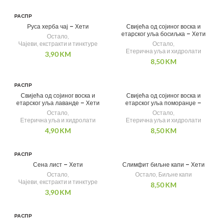
РАСПР
ОДАТ
Руса херба чај – Хети
Свијећа од сојиног воска и
О
етарског уља босиљка – Хети
Остало
,
Чајеви, екстракти и тинктуре
Остало
,
Етерична уља и хидролати
3,90
KM
8,50
KM
РАСПР
ОДАТ
Свијећа од сојиног воска и
Свијећа од сојиног воска и
О
етарског уља лаванде – Хети
етарског уља поморанџе –
Хети
Остало
,
Остало
,
Етерична уља и хидролати
Етерична уља и хидролати
4,90
KM
8,50
KM
РАСПР
ОДАТ
Сена лист – Хети
Слимфит биљне капи – Хети
О
Остало
,
Остало
,
Биљне капи
Чајеви, екстракти и тинктуре
8,50
KM
3,90
KM
РАСПР