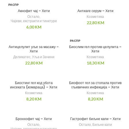
РАСПР
ОДАТ
Акнофит чај – Хети
Антиаге серум – Хети
О
Остало
,
Козметика
Чајеви, екстракти и тинктуре
22,80
KM
6,00
KM
РАСПР
ОДАТ
Антицелулит уље за масажу –
Биослим гел против целулита –
О
Хети
Хети
Деликатес
,
Уља и Зачини
Козметика
22,80
KM
18,30
KM
Биостинг гел код убота
Биофоот гел за стопала против
инсеката (комараца) – Хети
гљивичних инфекција – Хети
Козметика
Козметика
8,20
KM
8,20
KM
Бронхофит чај – Хети
Гастрофит биљне капи – Хети
Остало
,
Остало
,
Биљне капи
Чајеви, екстракти и тинктуре