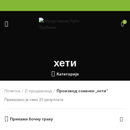
0
хети
Категорије
Почетна
Е-продавница
Производ oзначен „хети“
Приказано је свих 35 резултата
Прикажи бочну траку