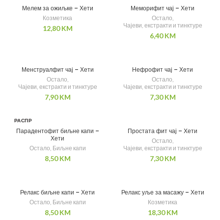
ОДАТ
Мелем за ожиљке – Хети
Меморифит чај – Хети
О
Козметика
Остало
,
Чајеви, екстракти и тинктуре
12,80
KM
6,40
KM
Менструалфит чај – Хети
Нефрофит чај – Хети
Остало
,
Остало
,
Чајеви, екстракти и тинктуре
Чајеви, екстракти и тинктуре
7,90
KM
7,30
KM
РАСПР
ОДАТ
Парадентофит биљне капи –
Простата фит чај – Хети
О
Хети
Остало
,
Остало
,
Биљне капи
Чајеви, екстракти и тинктуре
8,50
KM
7,30
KM
Релакс биљне капи – Хети
Релакс уље за масажу – Хети
Остало
,
Биљне капи
Козметика
8,50
KM
18,30
KM