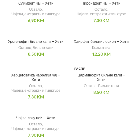
ОДАТ
Слимфит чај – Хети
Тироидфит чај – Хети
О
Остало
,
Остало
,
Чајеви, екстракти и тинктуре
Чајеви, екстракти и тинктуре
6,90
KM
7,30
KM
Урогенофит биљне капи – Хети
Хаирфит биљни лосион – Хети
Остало
,
Биљне капи
Козметика
8,50
KM
12,20
KM
РАСПР
ОДАТ
Херцеговачка чаролија чај –
Царминофит биљне капи –
О
Хети
Хети
Остало
,
Остало
,
Биљне капи
Чајеви, екстракти и тинктуре
8,50
KM
7,30
KM
Чај за лаку ноћ – Хети
Остало
,
Чајеви, екстракти и тинктуре
7,30
KM