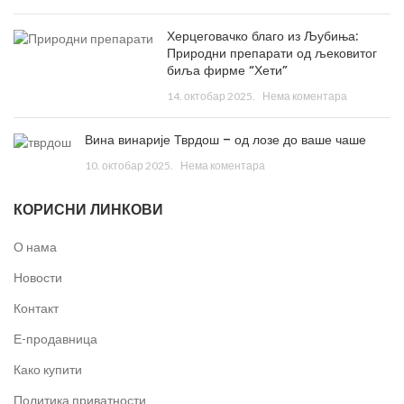
Херцеговачко благо из Љубиња:
Природни препарати од љековитог
биља фирме “Хети”
14. октобар 2025.
Нема коментара
Вина винарије Тврдош – од лозе до ваше чаше
10. октобар 2025.
Нема коментара
КОРИСНИ ЛИНКОВИ
О нама
Новости
Контакт
Е-продавница
Како купити
Политика приватности