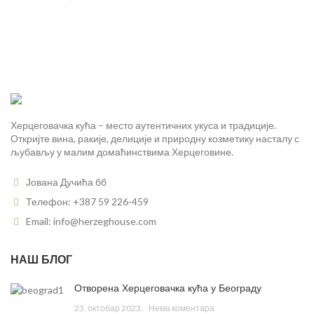
Херцеговачка кућа – место аутентичних укуса и традиције.
Откријте вина, ракије, делиције и природну козметику насталу с
љубављу у малим домаћинствима Херцеговине.
Јована Дучића бб
Телефон: +387 59 226-459
Email: info@herzeghouse.com
НАШ БЛОГ
Отворена Херцеговачка кућа у Београду
23. октобар 2023.
Нема коментара