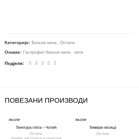
Категорије:
Биљне капи
,
Остало
Ознаке:
Гастрофит биљне капи
,
хети
Подјели
ПОВЕЗАНИ ПРОИЗВОДИ
РАСПР
РАСПР
ОДАТ
ОДАТ
Тинктура глога – Чолић
Тимијан кесица
О
О
Остало
,
Остало
Чајеви, екстракти и тинктуре