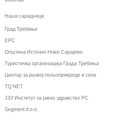
Наши сарадници
Град Требиње
ЕРС
Општина Источно Ново Сарајево
Туристичка организација Града Требиња
Центар за развој пољопривреде и села
TQ NET
ЈЗУ Институт за јавно здравство РС
Segment d.o.o.
SET d.o.o.
ДОДАЈ У КОРПУ
Олимпијски центар Јахорина