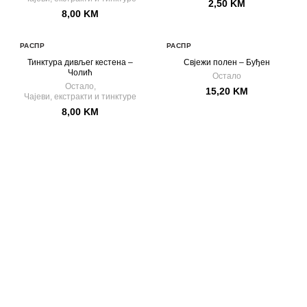
2,50
KM
8,00
KM
РАСПР
РАСПР
ОДАТ
ОДАТ
Тинктура дивљег кестена –
Свјежи полен – Буђен
О
О
Чолић
Остало
Остало
,
15,20
KM
Чајеви, екстракти и тинктуре
8,00
KM