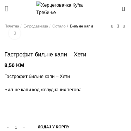
0
Почетна
Е-продавница
Остало
Биљне капи
Click to enlarge
Гастрофит биљне капи – Хети
8,50
KM
Гастрофит биљне капи – Хети
Биљне капи код желудчаних тегоба
ДОДАЈ У КОРПУ