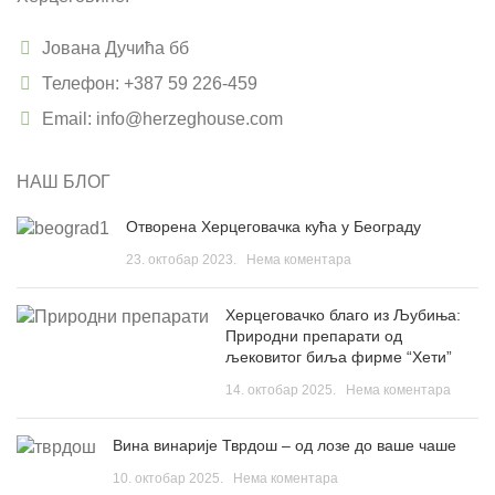
Јована Дучића бб
Телефон: +387 59 226-459
Email: info@herzeghouse.com
НАШ БЛОГ
Отворена Херцеговачка кућа у Београду
23. октобар 2023.
Нема коментара
Херцеговачко благо из Љубиња:
Природни препарати од
љековитог биља фирме “Хети”
14. октобар 2025.
Нема коментара
Вина винарије Тврдош – од лозе до ваше чаше
10. октобар 2025.
Нема коментара