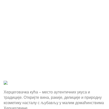
Херцеговачка кућа – место аутентичних укуса и
традиције. Откријте вина, ракије, делиције и природну
козметику насталу с љубављу у малим домаћинствима
Херцеговине.