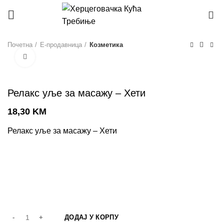
0
Почетна
Е-продавница
Козметика
Click to enlarge
Релакс уље за масажу – Хети
18,30
KM
Релакс уље за масажу – Хети
ДОДАЈ У КОРПУ