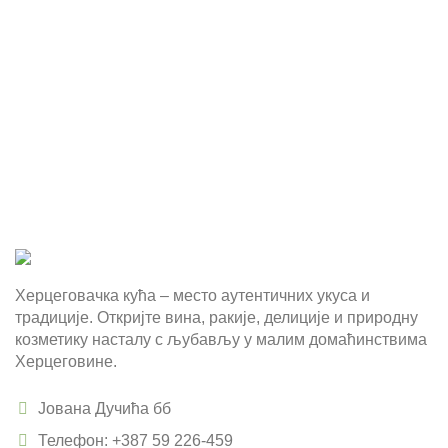
Херцеговачка кућа – место аутентичних укуса и
традиције. Откријте вина, ракије, делиције и природну
козметику насталу с љубављу у малим домаћинствима
Херцеговине.
Јована Дучића бб
Телефон: +387 59 226-459