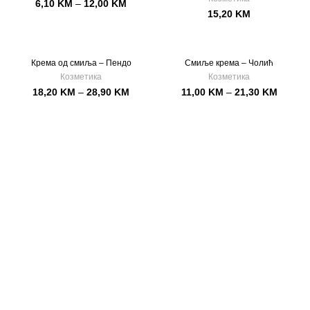
6,10
KM
–
12,00
KM
15,20
KM
Крема од смиља – Пендо
Смиље крема – Чолић
Козметика
Козметика
18,20
KM
–
28,90
KM
11,00
KM
–
21,30
KM