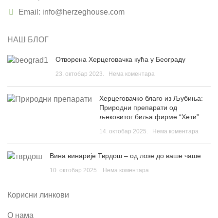
Email: info@herzeghouse.com
НАШ БЛОГ
Отворена Херцеговачка кућа у Београду
23. октобар 2023.
Нема коментара
Херцеговачко благо из Љубиња:
Природни препарати од
љековитог биља фирме “Хети”
14. октобар 2025.
Нема коментара
Вина винарије Тврдош – од лозе до ваше чаше
10. октобар 2025.
Нема коментара
Корисни линкови
О нама