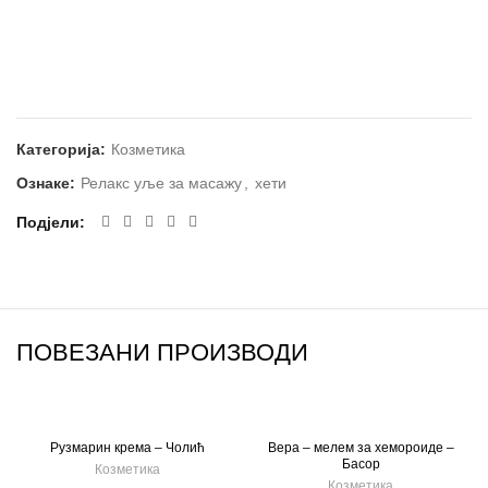
Категорија:
Козметика
Ознаке:
Релакс уље за масажу
,
хети
Подјели
ПОВЕЗАНИ ПРОИЗВОДИ
Рузмарин крема – Чолић
Вера – мелем за хемороиде –
Басор
Козметика
Козметика