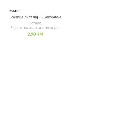
РАСПР
ОДАТ
Боквица лист чај – Љекобиље
О
Остало
,
Чајеви, екстракти и тинктуре
2,90
KM