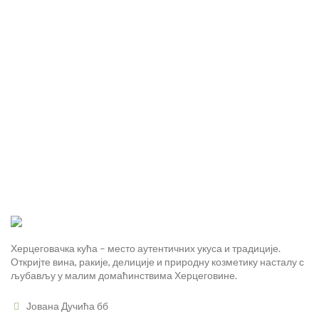
Херцеговачка кућа – место аутентичних укуса и традиције.
Откријте вина, ракије, делиције и природну козметику насталу с
љубављу у малим домаћинствима Херцеговине.
Јована Дучића бб