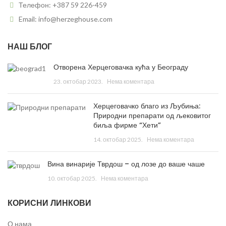
Телефон: +387 59 226-459
Email: info@herzeghouse.com
НАШ БЛОГ
Отворена Херцеговачка кућа у Београду
23. октобар 2023.
Нема коментара
Херцеговачко благо из Љубиња:
Природни препарати од љековитог
биља фирме “Хети”
14. октобар 2025.
Нема коментара
Вина винарије Тврдош – од лозе до ваше чаше
10. октобар 2025.
Нема коментара
КОРИСНИ ЛИНКОВИ
О нама