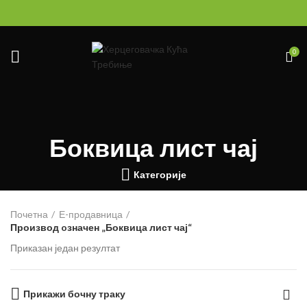
0
Боквица лист чај
Категорије
Почетна
Е-продавница
Производ oзначен „Боквица лист чај“
Приказан један резултат
Прикажи бочну траку