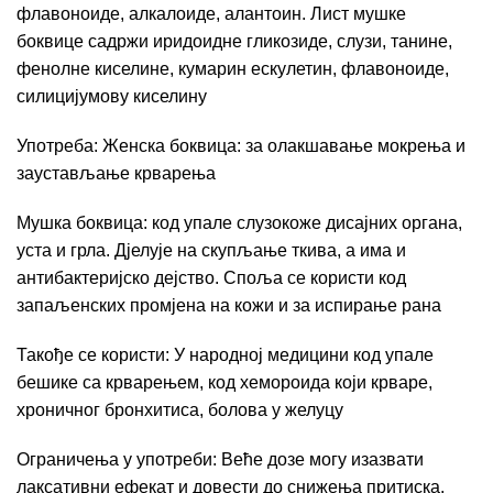
флавоноиде, алкалоиде, алантоин. Лист мушке
боквице садржи иридоидне гликозиде, слузи, танине,
фенолне киселине, кумарин ескулетин, флавоноиде,
силицијумову киселину
Употреба: Женска боквица: за олакшавање мокрења и
заустављање крварења
Мушка боквица: код упале слузокоже дисајних органа,
уста и грла. Дјелује на скупљање ткива, а има и
антибактеријско дејство. Споља се користи код
запаљенских промјена на кожи и за испирање рана
Такође се користи: У народној медицини код упале
бешике са крварењем, код хемороида који крваре,
хроничног бронхитиса, болова у желуцу
Ограничења у употреби: Веће дозе могу изазвати
лаксативни ефекат и довести до снижења притиска.