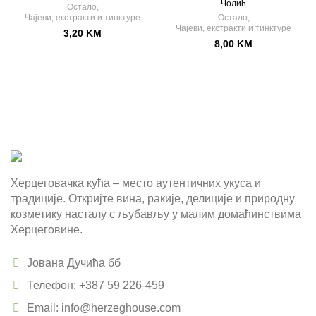
Чолић
Остало
,
Чајеви, екстракти и тинктуре
Остало
,
Чајеви, екстракти и тинктуре
3,20
KM
8,00
KM
Херцеговачка кућа – место аутентичних укуса и
традиције. Откријте вина, ракије, делиције и природну
козметику насталу с љубављу у малим домаћинствима
Херцеговине.
Јована Дучића бб
Телефон: +387 59 226-459
Email: info@herzeghouse.com