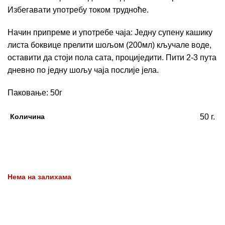
Избегавати употребу током трудноће.
Начин припреме и употребе чаја: Једну супену кашику
листа боквице прелити шољом (200мл) кључале воде,
оставити да стоји пола сата, проциједити. Пити 2-3 пута
дневно по једну шољу чаја послије јела.
Паковање: 50г
Количина
50 г.
Нема на залихама