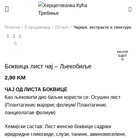
0
Почетна
Е-продавница
Остало
Чајеви, екстракти и тинктуре
Click to enlarge
РАСПР
ОДАТ
О
Боквица лист чај – Љекобиље
2,90
KM
ЧАЈ ОД ЛИСТА БОКВИЦЕ
Као љековити дио биљке користи се: Осушен лист
(Плантагинис мајорис фолиум/ Плантагинис
ланцеолатае фолиум)
Хемијски састав: Лист женске боквице садржи
иридоидне гликозиде, слузи, танине, аминокиселине,