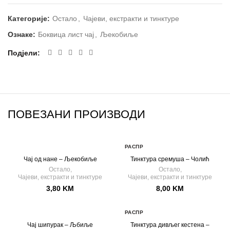
Категорије:
Остало
,
Чајеви, екстракти и тинктуре
Ознаке:
Боквица лист чај
,
Љекобиље
Подјели
ПОВЕЗАНИ ПРОИЗВОДИ
РАСПР
ОДАТ
Чај од нане – Љекобиље
Тинктура сремуша – Чолић
О
Остало
,
Остало
,
Чајеви, екстракти и тинктуре
Чајеви, екстракти и тинктуре
3,80
KM
8,00
KM
РАСПР
ОДАТ
Чај шипурак – Љбиље
Тинктура дивљег кестена –
О