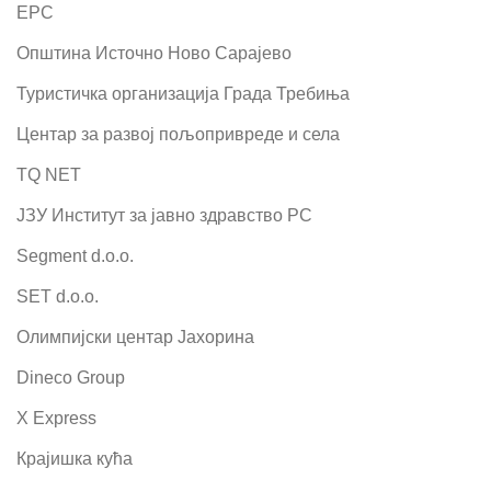
ЕРС
Општина Источно Ново Сарајево
Туристичка организација Града Требиња
Центар за развој пољопривреде и села
TQ NET
ЈЗУ Институт за јавно здравство РС
Segment d.o.o.
SET d.o.o.
Олимпијски центар Јахорина
Dineco Group
X Express
Крајишка кућа