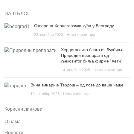
НАШ БЛОГ
Отворена Херцеговачка кућа у Београду
23. октобар 2023.
Нема коментара
Херцеговачко благо из Љубиња:
Природни препарати од
љековитог биља фирме “Хети”
14. октобар 2025.
Нема коментара
Вина винарије Тврдош – од лозе до ваше чаше
10. октобар 2025.
Нема коментара
Корисни линкови
О нама
Новости