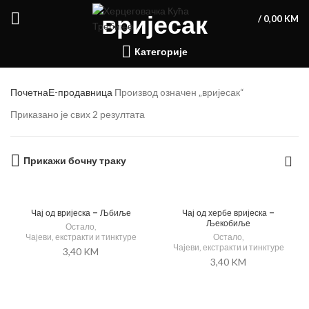
вријесак
/
0,00
KM
Категорије
Почетна
Е-продавница
Производ oзначен „вријесак“
Приказано је свих 2 резултата
Прикажи бочну траку
Чај од вријеска – Љбиље
Чај од хербе вријеска –
Љекобиље
Остало
,
Чајеви, екстракти и тинктуре
Остало
,
Чајеви, екстракти и тинктуре
3,40
KM
3,40
KM