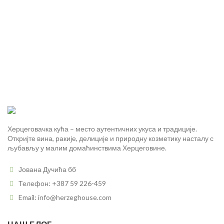
Херцеговачка кућа – место аутентичних укуса и традиције.
Откријте вина, ракије, делиције и природну козметику насталу с
љубављу у малим домаћинствима Херцеговине.
Јована Дучића бб
Телефон: +387 59 226-459
Email: info@herzeghouse.com