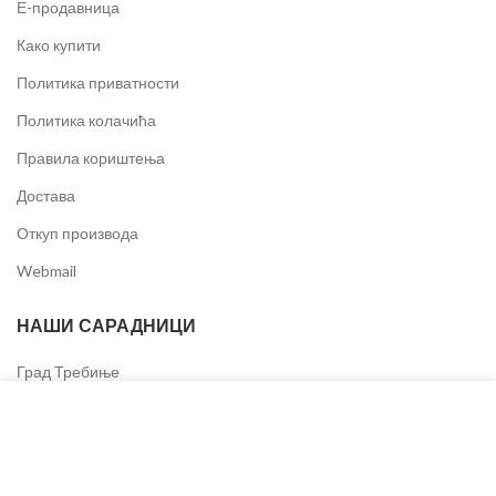
Е-продавница
Како купити
Политика приватности
Политика колачића
Правила кориштења
Достава
Откуп производа
Webmail
НАШИ САРАДНИЦИ
Град Требиње
Колачиће користимо за побољшање вашег искуства на
ЕРС
нашој веб страници. Прегледом ове веб странице
Општина Источно Ново Сарајево
пристајете на употребу колачића.
Туристичка организација Града Требиња