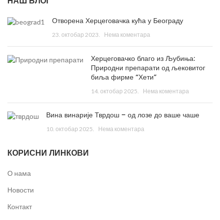
НАШ БЛОГ
Отворена Херцеговачка кућа у Београду
23. октобар 2023.
Нема коментара
Херцеговачко благо из Љубиња:
Природни препарати од љековитог
биља фирме “Хети”
14. октобар 2025.
Нема коментара
Вина винарије Тврдош – од лозе до ваше чаше
10. октобар 2025.
Нема коментара
КОРИСНИ ЛИНКОВИ
О нама
Новости
Контакт