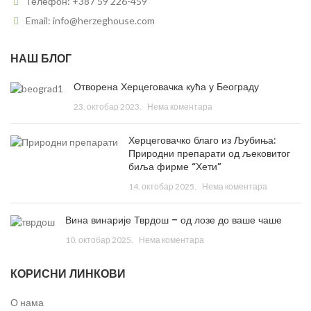
Телефон: +387 59 226-459
Email: info@herzeghouse.com
НАШ БЛОГ
Отворена Херцеговачка кућа у Београду
23. октобар 2023.
Нема коментара
Херцеговачко благо из Љубиња:
Природни препарати од љековитог
биља фирме “Хети”
14. октобар 2025.
Нема коментара
Вина винарије Тврдош – од лозе до ваше чаше
10. октобар 2025.
Нема коментара
КОРИСНИ ЛИНКОВИ
О нама