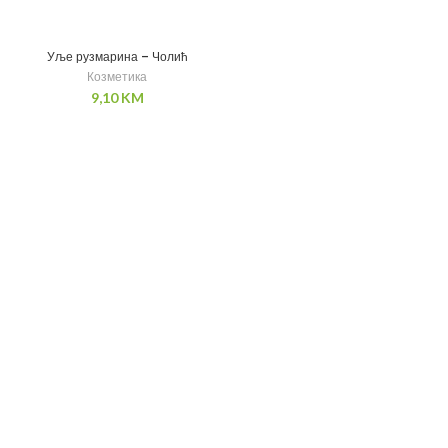
Уље рузмарина – Чолић
Козметика
9,10
KM