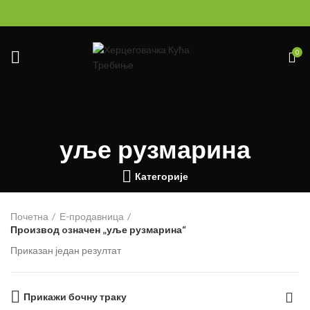
0
уље рузмарина
Категорије
Почетна
Е-продавница
Производ oзначен „уље рузмарина“
Приказан један резултат
Прикажи бочну траку