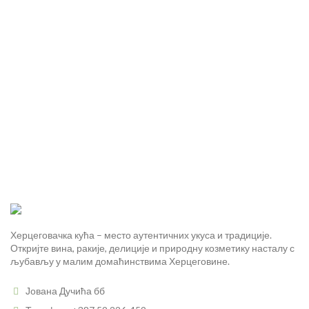
Херцеговачка кућа – место аутентичних укуса и традиције.
Откријте вина, ракије, делиције и природну козметику насталу с
љубављу у малим домаћинствима Херцеговине.
Јована Дучића бб