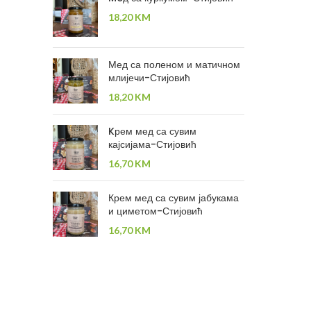
18,20
KM
Мед са поленом и матичном
млијечи-Стијовић
18,20
KM
Kрем мед са сувим
кајсијама-Стијовић
16,70
KM
Крем мед са сувим јабукама
и циметом-Стијовић
16,70
KM