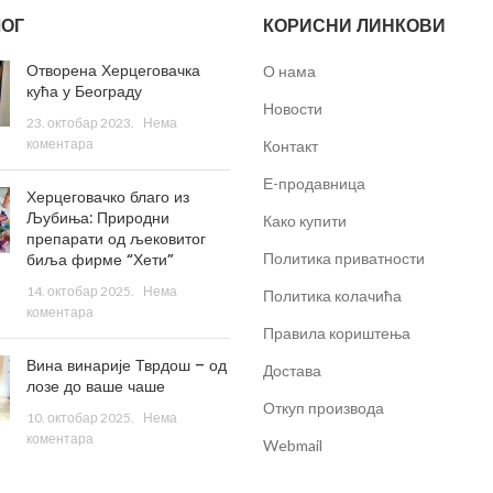
ОГ
КОРИСНИ ЛИНКОВИ
Отворена Херцеговачка
О нама
кућа у Београду
Новости
23. октобар 2023.
Нема
коментара
Контакт
Е-продавница
Херцеговачко благо из
Љубиња: Природни
Како купити
препарати од љековитог
биља фирме “Хети”
Политика приватности
14. октобар 2025.
Нема
Политика колачића
коментара
Правила кориштења
Вина винарије Тврдош – од
Достава
лозе до ваше чаше
Откуп производа
10. октобар 2025.
Нема
коментара
Webmail