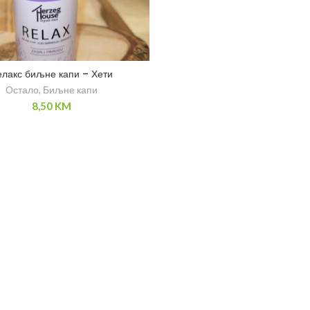
елакс биљне капи – Хети
Остало
,
Биљне капи
8,50
KM