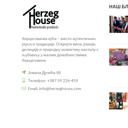
НАШ БЛ
Херцеговачка кућа – место аутентичних
укуса и традиције. Откријте вина, ракије,
делиције и природну козметику насталу с
љубављу у малим домаћинствима
Херцеговине.
Јована Дучића бб
Телефон: +387 59 226-459
Email: info@herzeghouse.com