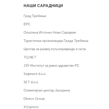
НАШИ САРАДНИЦИ
Град Требиње
ЕРС
Општина Источно Ново Сарајево
Туристичка организација Града Требиња
Центар за развој пољопривреде и села
TQ NET
ЈЗУ Институт за јавно здравство РС
Segment d.o.o.
SET d.o.o.
Олимпијски центар Јахорина
Dineco Group
X Express