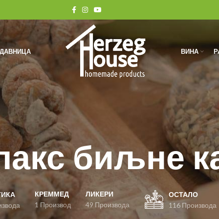
ОДАВНИЦА
ВИНА
Р
лакс биљне к
КРЕММЕД
ЛИКЕРИ
ТИКА
ОСТАЛО
1 Производ
49 Производа
извода
116 Производа