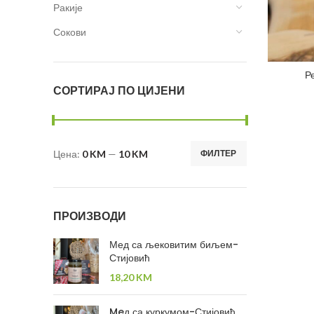
Ракије
Сокови
Р
СОРТИРАЈ ПО ЦИЈЕНИ
Цена:
0 KM
—
10 KM
ФИЛТЕР
ПРОИЗВОДИ
Мед са љековитим биљем-
Стијовић
18,20
KM
Meд са куркумом-Стијовић