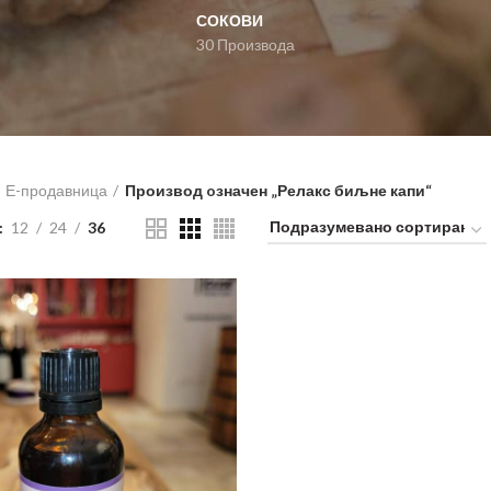
СОКОВИ
30 Производа
Е-продавница
Производ oзначен „Релакс биљне капи“
12
24
36