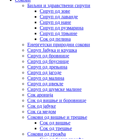
Биљни и здравствени сирупи
Сируп од зове
Сируп од лаванде
Сируп од нане
Сируп од рузмарина
Сируп од трњине
Сок од пелина
Енергетски природни сокови
Сируп Јабука и крушка
Сируп од бровнице
Сируп од бруснице
Сируп од дрењина
Сируп од јагоде
Сируп од малина
Сируп од цвекле
Сируп од шумске малине
Сок аронија
Сок од вишње и боровнице
Сок од јабуке
Сок са медом
Сокови од вишње и трешње
Сок од вишње
Сок од трешње
Сокови од грожђа