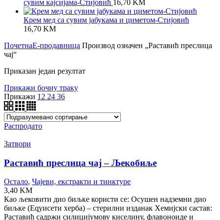
сувим кајсијама-Стијовић
16,70
KM
Крем мед са сувим јабукама и циметом-Стијовић
16,70
KM
Почетна
Е-продавница
Производ oзначен „Раставић преслица
чај“
Приказан један резултат
Прикажи бочну траку
Прикажи
12
24
36
Распродато
Затвори
Раставић преслица чај – Љекобиље
Остало
,
Чајеви, екстракти и тинктуре
3,40
KM
Као љековити дио биљке користи се: Осушен надземни дио
биљке (Еqуисети херба) – стерилни изданак Хемијски састав:
Раставић садржи силицијумову киселину, флавоноиде и