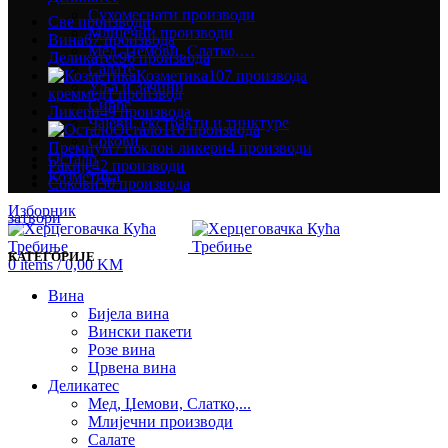
Сухомеснати производи
Све
производи
Млијечни производи
Вина
67 производа
Мед, Џемови, Слатко,…
Деликатес
96 производа
Салате
Козметика
107 производа
Уља и Зачини
креммед
1 производ
Сирће
Ликери
49 производа
Чајеви, екстракти и тинктуре
Остало
116 производа
Сокови
Премиум / поклон ликери
4 производи
Остало
Ракије
42 производи
Козметика
Сокови
30 производа
Изборник
затвори
КАТЕГОРИЈЕ
0
items
/
0,00
KM
Вина
Бијела вина
Вински пакети
Розе вина
Црвена вина
Деликатес
Мед, Џемови, Слатко,...
Млијечни производи
Салате