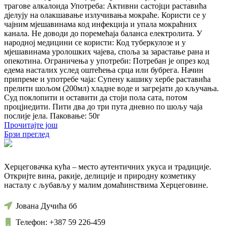
трагове алкалоида Употреба: Активни састојци раставића
дјелују на олакшавање излучивања мокраће. Користи се у
чајним мјешавинама код инфекција и упала мокраћних
канала. Не доводи до поремећаја баланса електролита. У
народној медицини се користи: Код туберкулозе и у
мјешавинама уролошких чајева, споља за зарастање рана и
опекотина. Ограничења у употреби: Потребан је опрез код
едема насталих услед оштећења срца или бубрега. Начин
припреме и употребе чаја: Супену кашику хербе раставића
прелити шољом (200мл) хладне воде и загрејати до кључања.
Суд поклопити и оставити да стоји пола сата, потом
процјиедити. Пити два до три пута дневно по шољу чаја
послије јела. Паковање: 50г
Прочитајте још
Брзи преглед
Херцеговачка кућа – место аутентичних укуса и традиције.
Откријте вина, ракије, делиције и природну козметику
насталу с љубављу у малим домаћинствима Херцеговине.
Јована Дучића бб
Телефон: +387 59 226-459