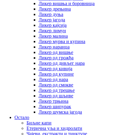
Ликер вишња и боровница
Ликер дрењина
Ликер дуња
Ликер јагода
Ликер кајсија
Ликер лимун
Ликер малина
Ликер мурва и купина
Ликер наранџа
Ликер од вишње
Ликер од грожђа
Ликер од дивљег нара
Ликер од кивија
Ликер од купине
Ликер од нара
Ликер од смокве
Ликер од трешње
Ликер од шљиве
Ликер трњина
Ликер шипурак
Ликер шумска јагода
Остало
Биљне капи
Етерична уља и хидролати
Чајеви, екстракти и тинктуре