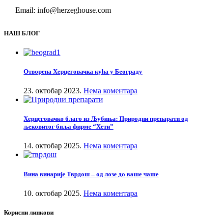
Email: info@herzeghouse.com
НАШ БЛОГ
Отворена Херцеговачка кућа у Београду
23. октобар 2023.
Нема коментара
Херцеговачко благо из Љубиња: Природни препарати од
љековитог биља фирме “Хети”
14. октобар 2025.
Нема коментара
Вина винарије Тврдош – од лозе до ваше чаше
10. октобар 2025.
Нема коментара
Корисни линкови