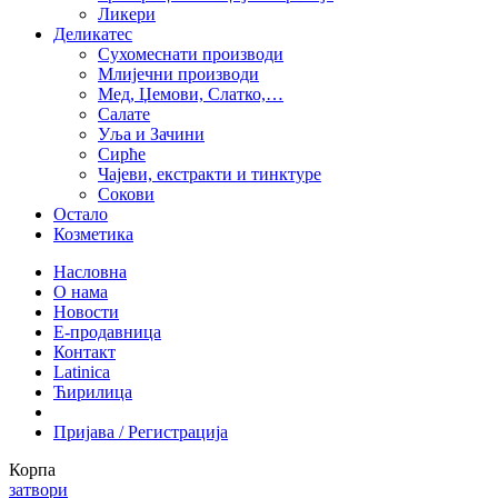
Ликери
Деликатес
Сухомеснати производи
Млијечни производи
Мед, Џемови, Слатко,…
Салате
Уља и Зачини
Сирће
Чајеви, екстракти и тинктуре
Сокови
Остало
Козметика
Насловна
О нама
Новости
Е-продавница
Контакт
Latinica
Ћирилица
Пријава / Регистрација
Корпа
затвори