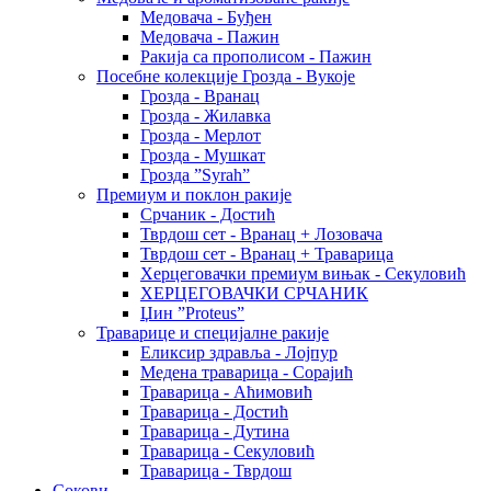
Медовача - Буђен
Медовача - Пажин
Ракија са прополисом - Пажин
Посебне колекције Грозда - Вукоје
Грозда - Вранац
Грозда - Жилавка
Грозда - Мерлот
Грозда - Мушкат
Грозда ”Syrah”
Премиум и поклон ракије
Срчаник - Достић
Тврдош сет - Вранац + Лозовача
Тврдош сет - Вранац + Траварица
Херцеговачки премиум вињак - Секуловић
ХЕРЦЕГОВАЧКИ СРЧАНИК
Џин ”Proteus”
Траварице и специјалне ракије
Еликсир здравља - Лојпур
Медена траварица - Сорајић
Траварица - Аћимовић
Траварица - Достић
Траварица - Дутина
Траварица - Секуловић
Траварица - Тврдош
Сокови