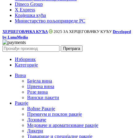
Dineco Group
X Express
Крајишка кућа
Министарство пољопривреде РС
ХЕРЦЕГОВАЧКА КУЋА
2025 ЗА
ХЕРЦЕГОВАЧКУ КУЋУ
Developed
by LunaMedia
Претрага
Изборник
Категорије
Вина
Бијела вина
Црвена вина
Розе вина
Вински пакети
Ракије
Воћне Ракије
Премиум и поклон ракије
Лозоваче
Медоваче и ароматизоване ракије
Ликери
Траварице и специјалне ракије