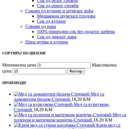
Сок од белог грожђа
Сок од црног грожђа
Сокови од купине и шумског воћа
Мјешавина шумских плодова
Сок од купине
Сокови од нара
100% природни сок без додатог шећера
Сок од дивљег нара
Црна мурва и купина
СОРТИРАЈ ПО ЦИЈЕНИ
Минимална цена
Максимална
цена
Филтер
ПРОИЗВОДИ
Мед са
љековитим биљем-Стијовић
18,20
KM
Meд са куркумом-
Стијовић
18,20
KM
Мед са
поленом и матичном млијечи-Стијовић
18,20
KM
Kрем мед са