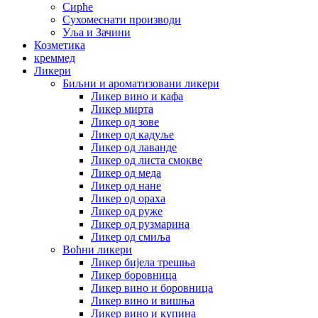
Сирће
Сухомеснати производи
Уља и Зачини
Козметика
креммед
Ликери
Биљни и ароматизовани ликери
Ликер вино и кафа
Ликер мирта
Ликер од зове
Ликер од кадуље
Ликер од лаванде
Ликер од листа смокве
Ликер од меда
Ликер од нане
Ликер од ораха
Ликер од руже
Ликер од рузмарина
Ликер од смиља
Воћни ликери
Ликер бијела трешња
Ликер боровница
Ликер вино и боровница
Ликер вино и вишња
Ликер вино и купина