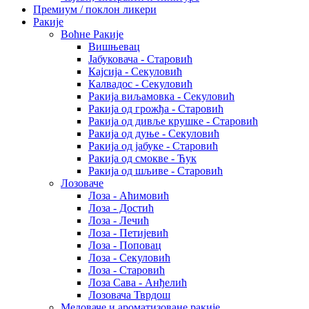
Премиум / поклон ликери
Ракије
Воћне Ракије
Вишњевац
Јабуковача - Старовић
Кајсија - Секуловић
Калвадос - Секуловић
Ракија виљамовка - Секуловић
Ракија од грожђа - Старовић
Ракија од дивље крушке - Старовић
Ракија од дуње - Секуловић
Ракија од јабуке - Старовић
Ракија од смокве - Ћук
Ракија од шљиве - Старовић
Лозоваче
Лоза - Аћимовић
Лоза - Достић
Лоза - Лечић
Лоза - Петијевић
Лоза - Поповац
Лоза - Секуловић
Лоза - Старовић
Лоза Сава - Анђелић
Лозовача Тврдош
Медоваче и ароматизоване ракије