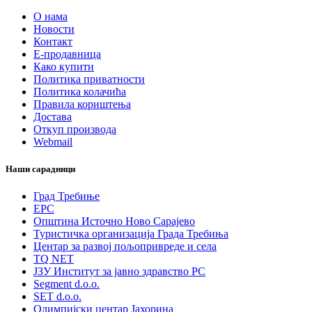
О нама
Новости
Контакт
Е-продавница
Како купити
Политика приватности
Политика колачића
Правила кориштења
Достава
Откуп производа
Webmail
Наши сарадници
Град Требиње
ЕРС
Општина Источно Ново Сарајево
Туристичка организација Града Требиња
Центар за развој пољопривреде и села
TQ NET
ЈЗУ Институт за јавно здравство РС
Segment d.o.o.
SET d.o.o.
Олимпијски центар Јахорина