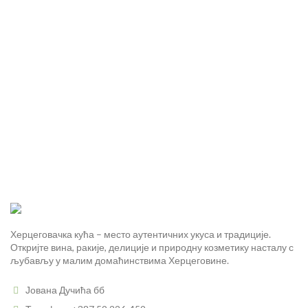
Херцеговачка кућа – место аутентичних укуса и традиције.
Откријте вина, ракије, делиције и природну козметику насталу с
љубављу у малим домаћинствима Херцеговине.
Јована Дучића бб