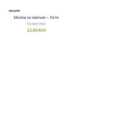
РАСПР
ОДАТ
Мелем за ожиљке – Хети
О
Козметика
12,80
KM