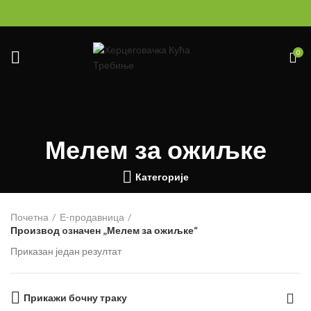
0
Мелем за ожиљке
Категорије
Почетна
Е-продавница
Производ oзначен „Мелем за ожиљке“
Приказан један резултат
Прикажи бочну траку