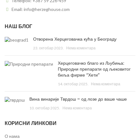
Телефон: +387 59 226-459
Email: info@herzeghouse.com
НАШ БЛОГ
Отворена Херцеговачка кућа у Београду
23. октобар 2023.
Нема коментара
Херцеговачко благо из Љубиња:
Природни препарати од љековитог
биља фирме “Хети”
14. октобар 2025.
Нема коментара
Вина винарије Тврдош – од лозе до ваше чаше
10. октобар 2025.
Нема коментара
КОРИСНИ ЛИНКОВИ
О нама