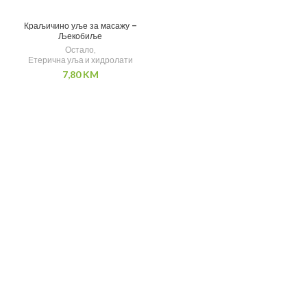
Краљичино уље за масажу –
Љекобиље
Остало
,
Етерична уља и хидролати
7,80
KM