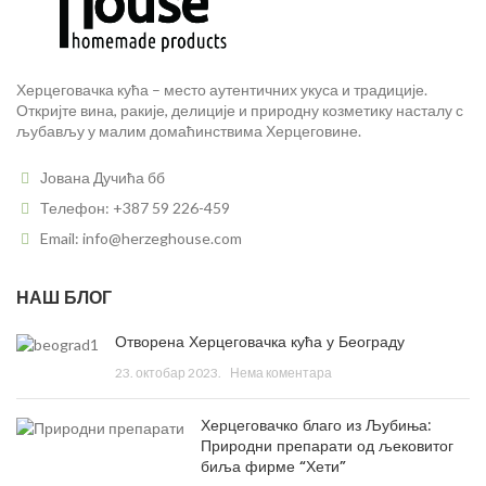
Херцеговачка кућа – место аутентичних укуса и традиције.
Откријте вина, ракије, делиције и природну козметику насталу с
љубављу у малим домаћинствима Херцеговине.
Јована Дучића бб
Телефон: +387 59 226-459
Email: info@herzeghouse.com
НАШ БЛОГ
Отворена Херцеговачка кућа у Београду
23. октобар 2023.
Нема коментара
Херцеговачко благо из Љубиња:
Природни препарати од љековитог
биља фирме “Хети”