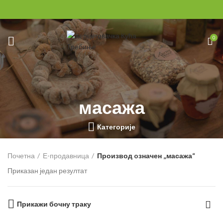
0
масажа
Категорије
Почетна
Е-продавница
Производ oзначен „масажа“
Приказан један резултат
Прикажи бочну траку