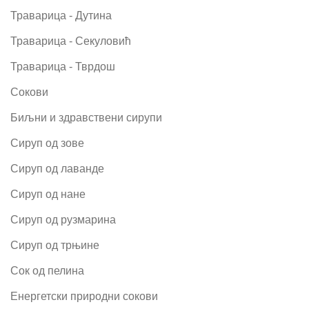
Траварица - Дутина
Траварица - Секуловић
Траварица - Тврдош
Сокови
Биљни и здравствени сирупи
Сируп од зове
Сируп од лаванде
Сируп од нане
Сируп од рузмарина
Сируп од трњине
Сок од пелина
Енергетски природни сокови