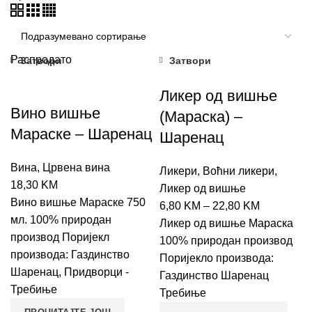
Распродато
Затвори
Затвори
Ликер од вишње
Вино вишње
(Мараска) –
Мараске – Шаренац
Шаренац
Вина
,
Црвена вина
Ликери
,
Воћни ликери
,
18,30
KM
Ликер од вишње
Вино вишње Мараске 750
6,80
KM
–
22,80
KM
мл. 100% природан
Ликер од вишње Мараска
производ Поријекл
100% природан производ
производа: Газдинство
Поријекло производа:
Шаренац, Придворци -
Газдинство Шаренац
Требиње
Требиње