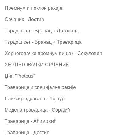
Премиум и поклон ракије
Срчаник - Достић
Тврдош сет - Вранац + Лозовача
Тврдош сет - Вранац + Траварица
Херцеговачки премиум вињак - Секуловић
ХЕРЦЕГОВАЧКИ СРЧАНИК
Џин ”Proteus”
Траварице и специјалне ракије
Еликсир здравља - Лојпур
Медена траварица - Сорајић
Траварица - Аћимовић
Траварица - Достић