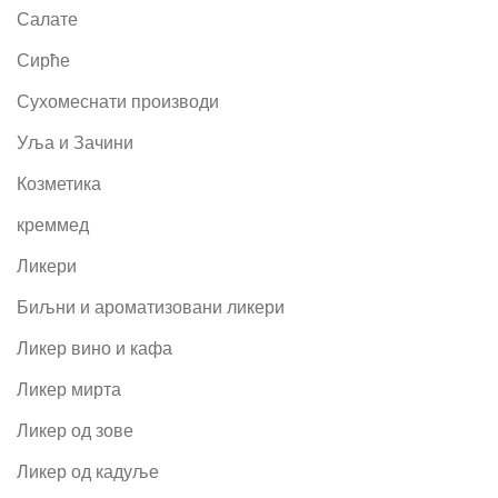
Салате
Сирће
Сухомеснати производи
Уља и Зачини
Козметика
креммед
Ликери
Биљни и ароматизовани ликери
Ликер вино и кафа
Ликер мирта
Ликер од зове
Ликер од кадуље