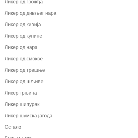
Ликер од грожђа
Ликер од дивљег нара
Ликер од кивија
Ликер од купине
Ликер од нара
Ликер од смокве
Ликер од трешње
Ликер од шљиве
Ликер трњина
Ликер шипурак
Ликер шумска јагода
Остало