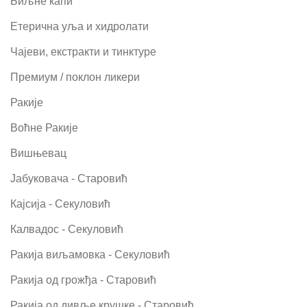
Биљне капи
Етерична уља и хидролати
Чајеви, екстракти и тинктуре
Премиум / поклон ликери
Ракије
Воћне Ракије
Вишњевац
Јабуковача - Старовић
Кајсија - Секуловић
Калвадос - Секуловић
Ракија виљамовка - Секуловић
Ракија од грожђа - Старовић
Ракија од дивље крушке - Старовић