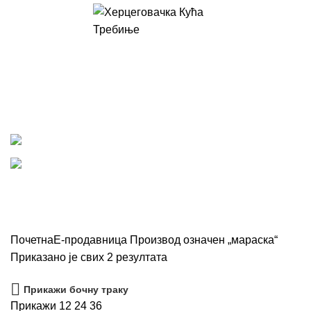
/
0,00
KM
мараска
Категорије
СВЕ
ПРОИЗВОДИ
ВИНА
67 ПРОИЗВОДА
ДЕЛИКАТЕС
96 ПРОИЗВОДА
КОЗМЕТИКА
107 ПРОИЗВОДА
КРЕММЕД
1 ПРОИЗВОД
ЛИКЕРИ
49 ПРОИЗВОДА
ОСТАЛО
116 ПРОИЗВОДА
ПРЕМИУМ / ПОКЛОН ЛИКЕРИ
4 ПРОИЗВОДИ
РАКИЈЕ
42 ПРОИЗВОДИ
СОКОВИ
30 ПРОИЗВОДА
Почетна
Е-продавница
Производ oзначен „мараска“
Приказано је свих 2 резултата
Прикажи бочну траку
Прикажи
12
24
36