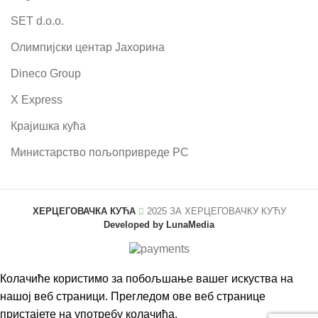
SET d.o.o.
Олимпијски центар Јахорина
Dineco Group
X Express
Крајишка кућа
Министарство пољопривреде РС
ХЕРЦЕГОВАЧКА КУЋА
2025 ЗА
ХЕРЦЕГОВАЧКУ КУЋУ
Developed by LunaMedia
Колачиће користимо за побољшање вашег искуства на
нашој веб страници. Прегледом ове веб странице
пристајете на употребу колачића.