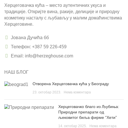
Херцеговачка кућа – место аутентичних укуса и
традиције. Откријте вина, ракије, делиције и природну
козметику насталу с љубављу у малим домаћинствима
Херцеговине.
Јована Дучића бб
Телефон: +387 59 226-459
Email: info@herzeghouse.com
НАШ БЛОГ
Отворена Херцеговачка кућа у Београду
23. октобар 2023.
Нема коментара
Херцеговачко благо из Љубиња:
Природни препарати од
љековитог биља фирме “Хети”
14. октобар 2025.
Нема коментара