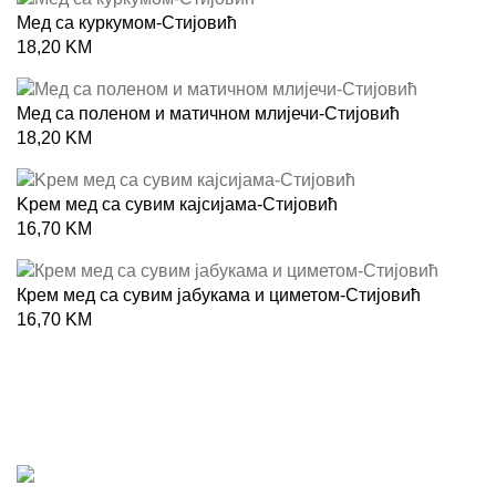
Meд са куркумом-Стијовић
18,20
KM
Мед са поленом и матичном млијечи-Стијовић
18,20
KM
Kрем мед са сувим кајсијама-Стијовић
16,70
KM
Крем мед са сувим јабукама и циметом-Стијовић
16,70
KM