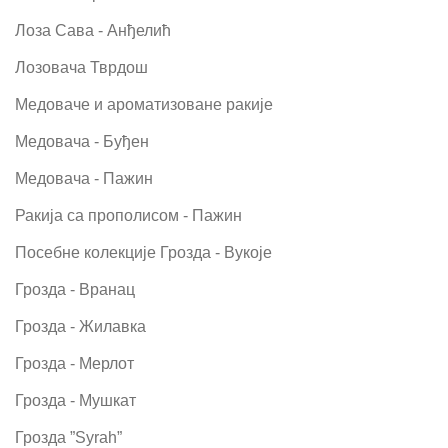
Лоза Сава - Анђелић
Лозовача Тврдош
Медоваче и ароматизоване ракије
Медовача - Буђен
Медовача - Пажин
Ракија са прополисом - Пажин
Посебне колекције Грозда - Вукоје
Грозда - Вранац
Грозда - Жилавка
Грозда - Мерлот
Грозда - Мушкат
Грозда ”Syrah”