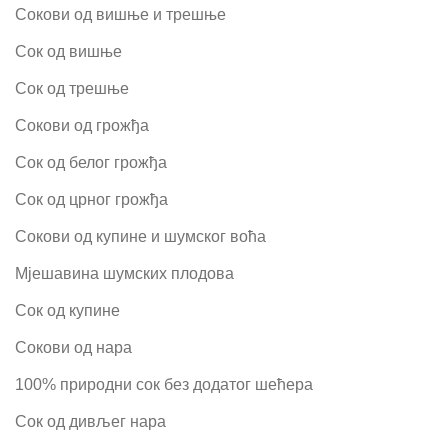
Сокови од вишње и трешње
Сок од вишње
Сок од трешње
Сокови од грожђа
Сок од белог грожђа
Сок од црног грожђа
Сокови од купине и шумског воћа
Мјешавина шумских плодова
Сок од купине
Сокови од нара
100% природни сок без додатог шећера
Сок од дивљег нара