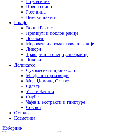
Бијела вина
Црвена вина
Розе вина
Вински пакети
Ракије
Воћне Ракије
Премиум и поклон ракије
Лозоваче
Медоваче и ароматизоване ракије
Ликери
Траварице и специјалне ракије
Ликери
Деликатес
Сухомеснати производи
Млијечни производи
Мед, Џемови, Слатко,…
Салате
Уља и Зачини
Сирће
Чајеви, екстракти и тинктуре
Сокови
Остало
Козметика
Изборник