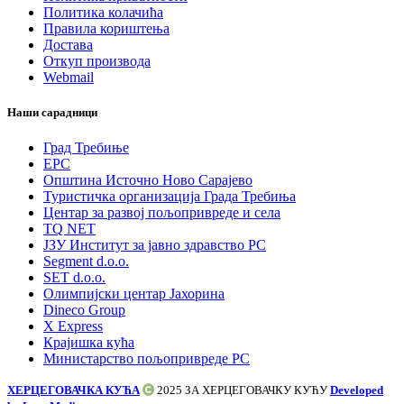
Политика колачића
Правила кориштења
Достава
Откуп производа
Webmail
Наши сарадници
Град Требиње
ЕРС
Општина Источно Ново Сарајево
Туристичка организација Града Требиња
Центар за развој пољопривреде и села
TQ NET
ЈЗУ Институт за јавно здравство РС
Segment d.o.o.
SET d.o.o.
Олимпијски центар Јахорина
Dineco Group
X Express
Крајишка кућа
Министарство пољопривреде РС
ХЕРЦЕГОВАЧКА КУЋА
2025 ЗА
ХЕРЦЕГОВАЧКУ КУЋУ
Developed