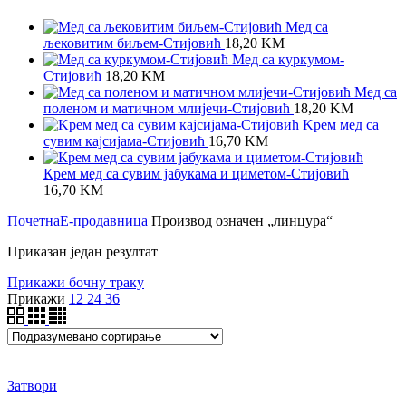
Мед са
љековитим биљем-Стијовић
18,20
KM
Meд са куркумом-
Стијовић
18,20
KM
Мед са
поленом и матичном млијечи-Стијовић
18,20
KM
Kрем мед са
сувим кајсијама-Стијовић
16,70
KM
Крем мед са сувим јабукама и циметом-Стијовић
16,70
KM
Почетна
Е-продавница
Производ oзначен „линцура“
Приказан један резултат
Прикажи бочну траку
Прикажи
12
24
36
Затвори