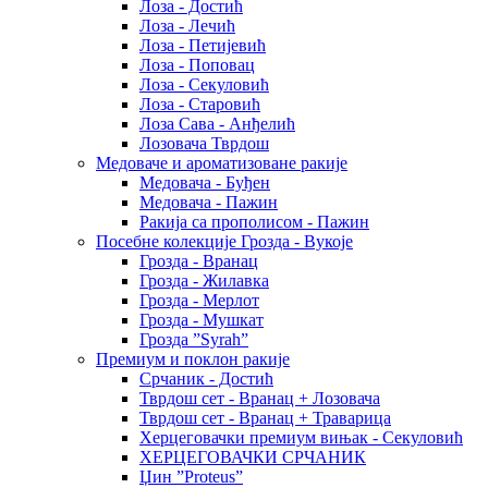
Лоза - Достић
Лоза - Лечић
Лоза - Петијевић
Лоза - Поповац
Лоза - Секуловић
Лоза - Старовић
Лоза Сава - Анђелић
Лозовача Тврдош
Медоваче и ароматизоване ракије
Медовача - Буђен
Медовача - Пажин
Ракија са прополисом - Пажин
Посебне колекције Грозда - Вукоје
Грозда - Вранац
Грозда - Жилавка
Грозда - Мерлот
Грозда - Мушкат
Грозда ”Syrah”
Премиум и поклон ракије
Срчаник - Достић
Тврдош сет - Вранац + Лозовача
Тврдош сет - Вранац + Траварица
Херцеговачки премиум вињак - Секуловић
ХЕРЦЕГОВАЧКИ СРЧАНИК
Џин ”Proteus”