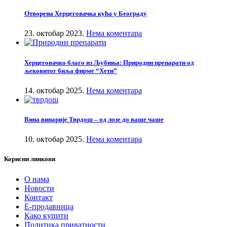
Отворена Херцеговачка кућа у Београду
23. октобар 2023.
Нема коментара
Херцеговачко благо из Љубиња: Природни препарати од
љековитог биља фирме “Хети”
14. октобар 2025.
Нема коментара
Вина винарије Тврдош – од лозе до ваше чаше
10. октобар 2025.
Нема коментара
Корисни линкови
О нама
Новости
Контакт
Е-продавница
Како купити
Политика приватности