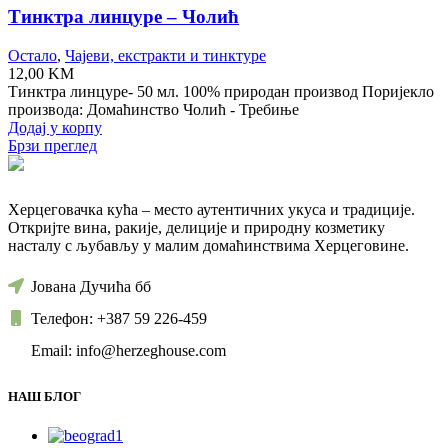
Тинктра линцуре – Чолић
Остало
,
Чајеви, екстракти и тинктуре
12,00
KM
Тинктра линцуре- 50 мл. 100% природан производ Поријекло
производа: Домаћинство Чолић - Требиње
Додај у корпу
Брзи преглед
Херцеговачка кућа – место аутентичних укуса и традиције.
Откријте вина, ракије, делиције и природну козметику
насталу с љубављу у малим домаћинствима Херцеговине.
Јована Дучића бб
Телефон: +387 59 226-459
Email: info@herzeghouse.com
НАШ БЛОГ