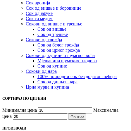
Сок аронија
Сок од вишње и боровнице
Сок од јабуке
Сок са медом
Сокови од вишње и трешње
Сок од вишње
Сок од трешње
Сокови од грожђа
Сок од белог грожђа
Сок од црног грожђа
Сокови од купине и шумског воћа
Мјешавина шумских плодова
Сок од купине
Сокови од нара
100% природни сок без додатог шећера
Сок од дивљег нара
Црна мурва и купина
СОРТИРАЈ ПО ЦИЈЕНИ
Минимална цена
Максимална
цена
Филтер
ПРОИЗВОДИ