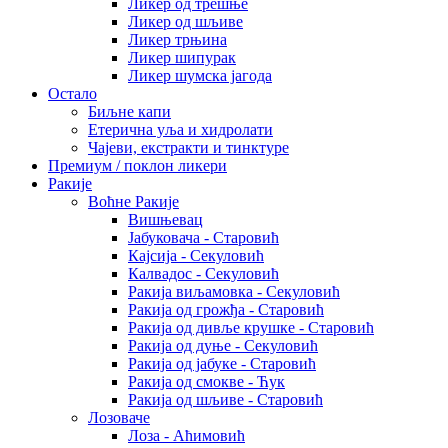
Ликер од трешње
Ликер од шљиве
Ликер трњина
Ликер шипурак
Ликер шумска јагода
Остало
Биљне капи
Етерична уља и хидролати
Чајеви, екстракти и тинктуре
Премиум / поклон ликери
Ракије
Воћне Ракије
Вишњевац
Јабуковача - Старовић
Кајсија - Секуловић
Калвадос - Секуловић
Ракија виљамовка - Секуловић
Ракија од грожђа - Старовић
Ракија од дивље крушке - Старовић
Ракија од дуње - Секуловић
Ракија од јабуке - Старовић
Ракија од смокве - Ћук
Ракија од шљиве - Старовић
Лозоваче
Лоза - Аћимовић