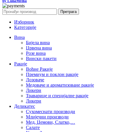
by LunaMedia
Претрага
Изборник
Категорије
Вина
Бијела вина
Црвена вина
Розе вина
Вински пакети
Ракије
Воћне Ракије
Премиум и поклон ракије
Лозоваче
Медоваче и ароматизоване ракије
Ликери
Траварице и специјалне ракије
Ликери
Деликатес
Сухомеснати производи
Млијечни производи
Мед, Џемови, Слатко,…
Салате