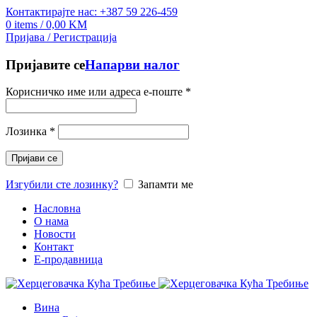
Контактирајте нас: +387 59 226-459
0
items
/
0,00
KM
Пријава / Регистрација
Пријавите се
Напарви налог
Корисничко име или адреса е-поште
*
Лозинка
*
Пријави се
Изгубили сте лозинку?
Запамти ме
Насловна
О нама
Новости
Контакт
E-продавница
Вина