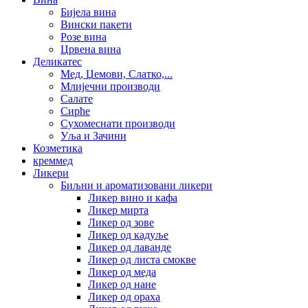
Бијела вина
Вински пакети
Розе вина
Црвена вина
Деликатес
Мед, Џемови, Слатко,...
Млијечни производи
Салате
Сирће
Сухомеснати производи
Уља и Зачини
Козметика
креммед
Ликери
Биљни и ароматизовани ликери
Ликер вино и кафа
Ликер мирта
Ликер од зове
Ликер од кадуље
Ликер од лаванде
Ликер од листа смокве
Ликер од меда
Ликер од нане
Ликер од ораха