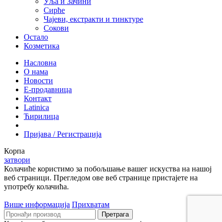
Уља и Зачини
Сирће
Чајеви, екстракти и тинктуре
Сокови
Остало
Козметика
Насловна
О нама
Новости
Е-продавница
Контакт
Latinica
Ћирилица
Пријава / Регистрација
Корпа
затвори
Колачиће користимо за побољшање вашег искуства на нашој
веб страници. Прегледом ове веб странице пристајете на
употребу колачића.
Више информација
Прихватам
Претрага