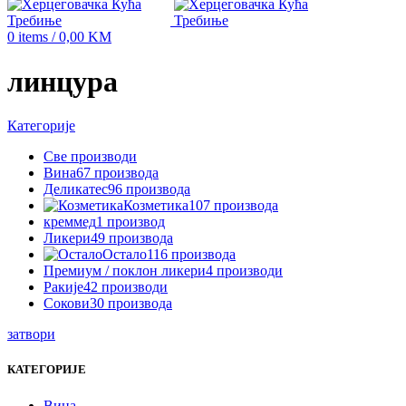
0
items
/
0,00
KM
линцура
Категорије
Све
производи
Вина
67 производа
Деликатес
96 производа
Козметика
107 производа
креммед
1 производ
Ликери
49 производа
Остало
116 производа
Премиум / поклон ликери
4 производи
Ракије
42 производи
Сокови
30 производа
затвори
КАТЕГОРИЈЕ
Вина