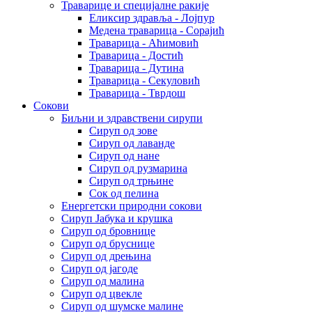
Траварице и специјалне ракије
Еликсир здравља - Лојпур
Медена траварица - Сорајић
Траварица - Аћимовић
Траварица - Достић
Траварица - Дутина
Траварица - Секуловић
Траварица - Тврдош
Сокови
Биљни и здравствени сирупи
Сируп од зове
Сируп од лаванде
Сируп од нане
Сируп од рузмарина
Сируп од трњине
Сок од пелина
Енергетски природни сокови
Сируп Јабука и крушка
Сируп од бровнице
Сируп од бруснице
Сируп од дрењина
Сируп од јагоде
Сируп од малина
Сируп од цвекле
Сируп од шумске малине