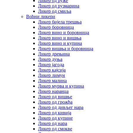
Ликер од руже
Ликер од рузмарина
Ликер од смиља
Воћни ликери
Ликер бијела трешња
Ликер боровница
Ликер вино и боровница
Ликер вино и вишња
Ликер вино и купина
Ликер вишња и боровница
Ликер дрењина
Ликер дуња
Ликер јагода
Ликер кајсија
Ликер лимун
Ликер малина
Ликер мурва и купина
Ликер наранџа
Ликер од вишње
Ликер од грожђа
Ликер од дивљег нара
Ликер од кивија
Ликер од купине
Ликер од нара
Ликер од смокве