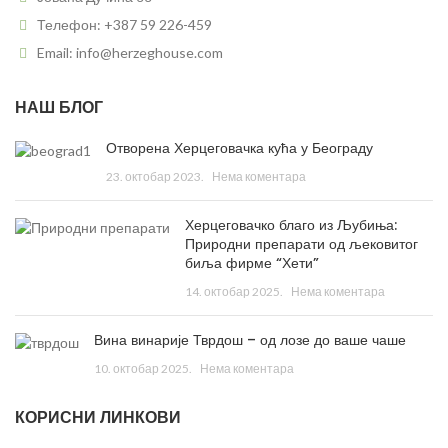
Телефон: +387 59 226-459
Email: info@herzeghouse.com
НАШ БЛОГ
Отворена Херцеговачка кућа у Београду
23. октобар 2023.
Нема коментара
Херцеговачко благо из Љубиња:
Природни препарати од љековитог
биља фирме “Хети”
14. октобар 2025.
Нема коментара
Вина винарије Тврдош – од лозе до ваше чаше
10. октобар 2025.
Нема коментара
КОРИСНИ ЛИНКОВИ