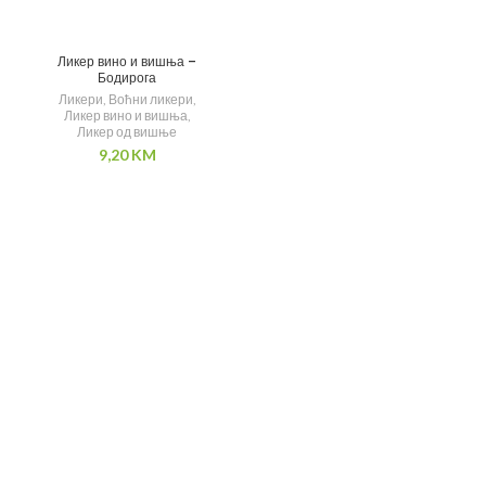
Ликер вино и вишња –
Бодирога
Ликери
,
Воћни ликери
,
Ликер вино и вишња
,
Ликер од вишње
9,20
KM