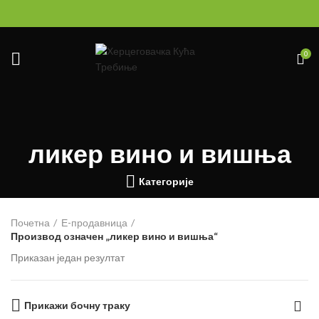
0
ликер вино и вишња
Категорије
Почетна
Е-продавница
Производ oзначен „ликер вино и вишња“
Приказан један резултат
Прикажи бочну траку