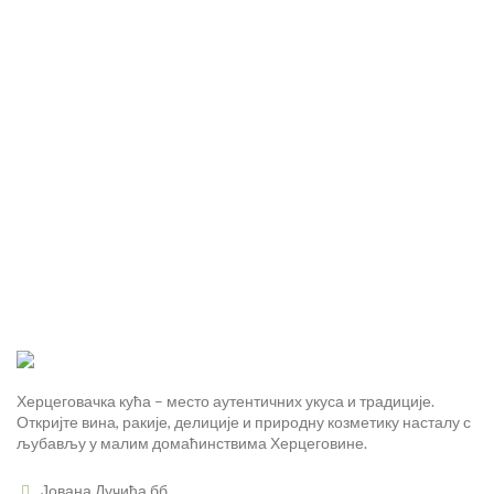
Херцеговачка кућа – место аутентичних укуса и традиције.
Откријте вина, ракије, делиције и природну козметику насталу с
љубављу у малим домаћинствима Херцеговине.
Јована Дучића бб