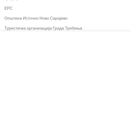
ЕРС
Општина Источно Ново Сарајево
Туристичка организација Града Требиња
Центар за развој пољопривреде и села
Колачиће користимо за побољшање вашег искуства на
нашој веб страници. Прегледом ове веб странице
TQ NET
пристајете на употребу колачића.
ЈЗУ Институт за јавно здравство РС
Segment d.o.o.
ВИШЕ ИНФОРМАЦИЈА
ПРИХВАТАМ
SET d.o.o.
Олимпијски центар Јахорина
Dineco Group
X Express
Крајишка кућа
Министарство пољопривреде РС