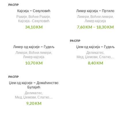
РАСПР
ОДАТ
Кајсија – Секуловић
Ликер кајсија – Пртило
О
Ракије
,
Воћне Ракије
,
Ликери
,
Воћни ликери
,
Кајсија - Секуловић
Ликер кајсија
34,10
KM
7,60
KM
–
18,30
KM
РАСПР
ОДАТ
Ликер од кајсије – Гудељ
Џем од кајсија – Гудељ
О
Ликери
,
Воћни ликери
,
Деликатес
,
Ликер кајсија
Мед, Џемови, Слатко,...
10,70
KM
8,40
KM
РАСПР
ОДАТ
Џем од кајсије – Домаћинство
О
Булајић
Деликатес
,
Мед, Џемови, Слатко,...
9,20
KM