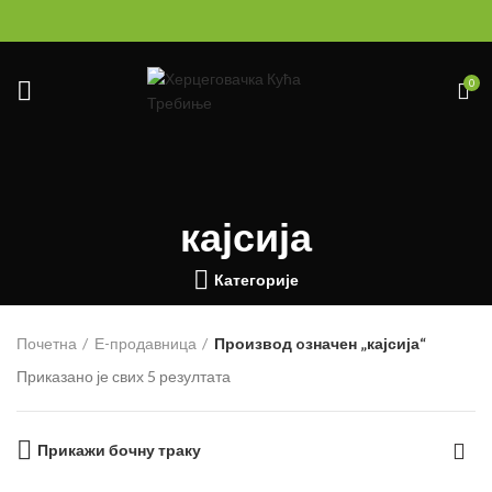
0
кајсија
Категорије
Почетна
Е-продавница
Производ oзначен „кајсија“
Приказано је свих 5 резултата
Прикажи бочну траку