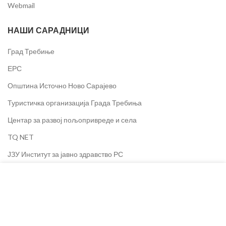
Webmail
НАШИ САРАДНИЦИ
Град Требиње
ЕРС
Општина Источно Ново Сарајево
Туристичка организација Града Требиња
Центар за развој пољопривреде и села
TQ NET
ЈЗУ Институт за јавно здравство РС
Segment d.o.o.
Колачиће користимо за побољшање вашег искуства на
нашој веб страници. Прегледом ове веб странице
SET d.o.o.
пристајете на употребу колачића.
Олимпијски центар Јахорина
Dineco Group