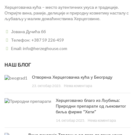
Херцеговачка кућа – место аутентичних укуса и традиције.
Откријте вина, ракије, делиције и природну козметику насталу с
љубављу у малим домаћинствима Херцеговине.
Јована Дучића бб
Телефон: +387 59 226-459
Email: info@herzeghouse.com
НАШ БЛОГ
Отворена Херцеговачка кућа у Београду
23. октобар 2023.
Нема коментара
Херцеговачко благо из Љубиња:
Природни препарати од љековитог
биља фирме “Хети”
14. октобар 2025.
Нема коментара
Вина винарије Тврдош – од лозе до ваше чаше