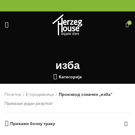
0
изба
Категорије
Почетна
Е-продавница
Производ oзначен „изба“
Приказан један резултат
Прикажи бочну траку