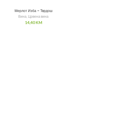
Мерлот Изба – Тврдош
Вина
,
Црвена вина
14,40
KM