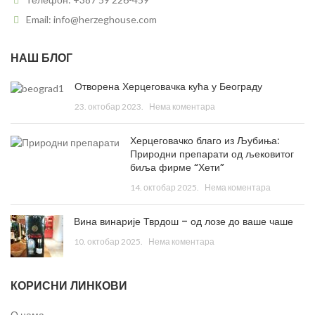
Email: info@herzeghouse.com
НАШ БЛОГ
Отворена Херцеговачка кућа у Београду
23. октобар 2023.
Нема коментара
Херцеговачко благо из Љубиња:
Природни препарати од љековитог
биља фирме “Хети”
14. октобар 2025.
Нема коментара
Вина винарије Тврдош – од лозе до ваше чаше
10. октобар 2025.
Нема коментара
КОРИСНИ ЛИНКОВИ
О нама