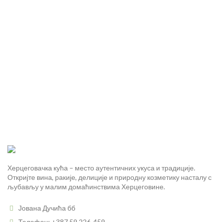
Херцеговачка кућа – место аутентичних укуса и традиције.
Откријте вина, ракије, делиције и природну козметику насталу с
љубављу у малим домаћинствима Херцеговине.
Јована Дучића бб
Телефон: +387 59 226-459