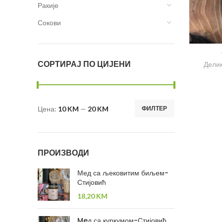
Ракије
Сокови
СОРТИРАЈ ПО ЦИЈЕНИ
Дели
Цена:
10 KM
—
20 KM
ФИЛТЕР
ПРОИЗВОДИ
Мед са љековитим биљем-
Стијовић
18,20
KM
Meд са куркумом-Стијовић