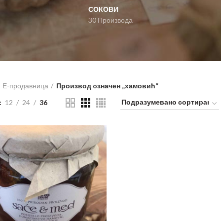
СОКОВИ
30 Производа
Е-продавница
Производ oзначен „хамовић“
12
24
36