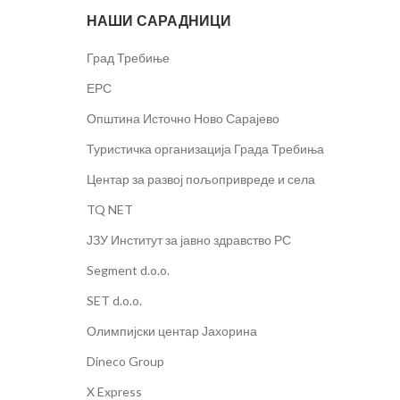
НАШИ САРАДНИЦИ
Град Требиње
ЕРС
Општина Источно Ново Сарајево
Туристичка организација Града Требиња
Центар за развој пољопривреде и села
TQ NET
ЈЗУ Институт за јавно здравство РС
Segment d.o.o.
SET d.o.o.
Олимпијски центар Јахорина
Dineco Group
X Express