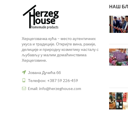
НАШ БЛ
Херцеговачка кућа – место аутентичних
укуса и традиције. Откријте вина, ракије,
делиције и природну козметику насталу с
љубављу у малим домаћинствима
Херцеговине.
Јована Дучића бб
Телефон: +387 59 226-459
Email: info@herzeghouse.com