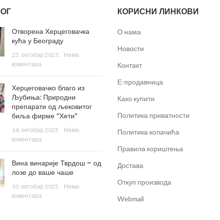
ОГ
КОРИСНИ ЛИНКОВИ
Отворена Херцеговачка
О нама
кућа у Београду
Новости
23. октобар 2023.
Нема
коментара
Контакт
Е-продавница
Херцеговачко благо из
Љубиња: Природни
Како купити
препарати од љековитог
биља фирме “Хети”
Политика приватности
14. октобар 2025.
Нема
Политика колачића
коментара
Правила кориштења
Вина винарије Тврдош – од
Достава
лозе до ваше чаше
Откуп производа
10. октобар 2025.
Нема
коментара
Webmail