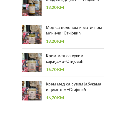
18,20
KM
Мед са поленом и матичном
млијечи-Стијовић
18,20
KM
Kрем мед са сувим
кајсијама-Стијовић
16,70
KM
Крем мед са сувим јабукама
и циметом-Стијовић
16,70
KM