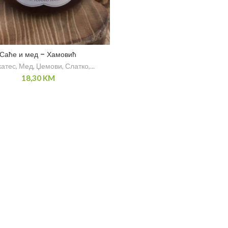
Саће и мед – Хамовић
катес
,
Мед, Џемови, Слатко,...
18,30
KM