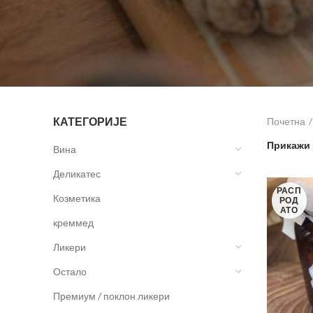
КАТЕГОРИЈЕ
Почетна
Прикажи
Вина
Деликатес
РАСП
Козметика
РОД
АТО
креммед
Ликери
Остало
Премиум / поклон ликери