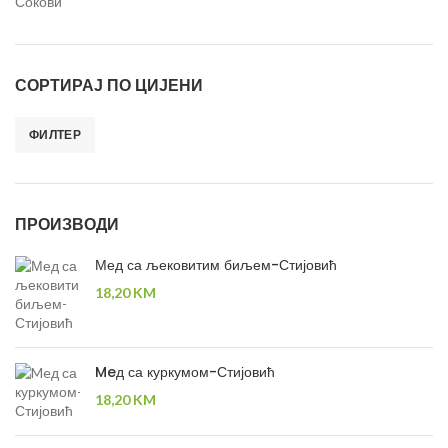
Сокови
СОРТИРАЈ ПО ЦИЈЕНИ
ФИЛТЕР
Минимална цена
Максимална цена
ПРОИЗВОДИ
Мед са љековитим биљем-Стијовић
18,20
KM
Meд са куркумом-Стијовић
18,20
KM