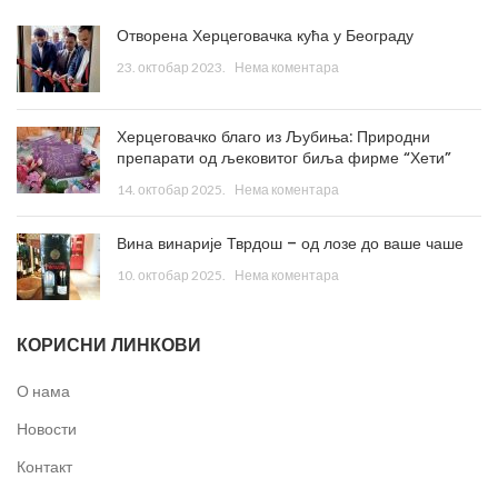
Отворена Херцеговачка кућа у Београду
23. октобар 2023.
Нема коментара
Херцеговачко благо из Љубиња: Природни
препарати од љековитог биља фирме “Хети”
14. октобар 2025.
Нема коментара
Вина винарије Тврдош – од лозе до ваше чаше
10. октобар 2025.
Нема коментара
КОРИСНИ ЛИНКОВИ
О нама
Новости
Контакт