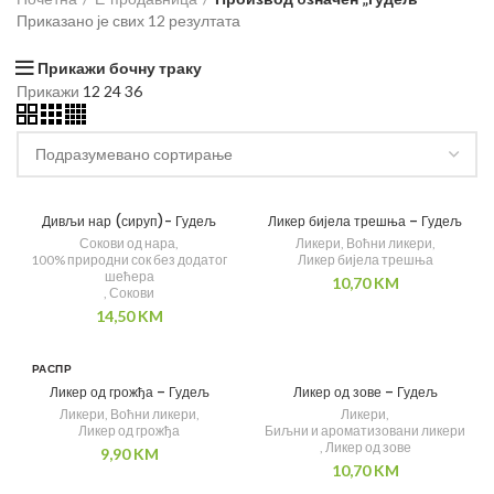
Приказано је свих 12 резултата
Прикажи бочну траку
Прикажи
12
24
36
Дивљи нар (сируп)- Гудељ
Ликер бијела трешња – Гудељ
Сокови од нара
,
Ликери
,
Воћни ликери
,
100% природни сок без додатог
Ликер бијела трешња
шећера
10,70
KM
,
Сокови
14,50
KM
РАСПР
ОДАТ
Ликер од грожђа – Гудељ
Ликер од зове – Гудељ
О
Ликери
,
Воћни ликери
,
Ликери
,
Ликер од грожђа
Биљни и ароматизовани ликери
,
Ликер од зове
9,90
KM
10,70
KM