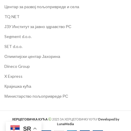
Центар за развој пољопривреде и села
TQ NET
ЈЗУ Институт за јавно здравство РС
Segment d.o.o.
SET d.o.o.
Олимпијски центар Јахорина
Dineco Group
X Express
Крајишка кућа
Министарство пољопривреде РС
ХЕРЦЕГОВАЧКА КУЋА
2025 ЗА
ХЕРЦЕГОВАЧКУ КУЋУ
Developed by
LunaMedia
SR