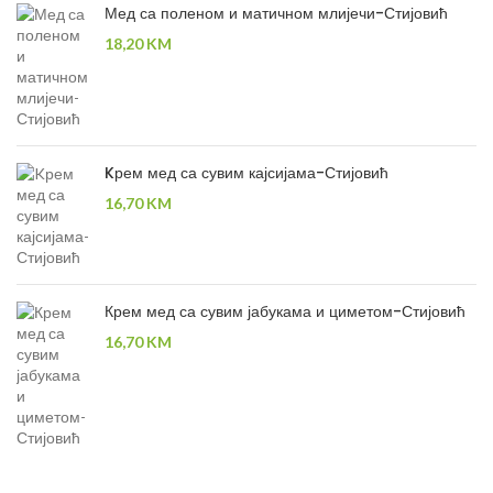
Мед са поленом и матичном млијечи-Стијовић
18,20
KM
Kрем мед са сувим кајсијама-Стијовић
16,70
KM
Крем мед са сувим јабукама и циметом-Стијовић
16,70
KM