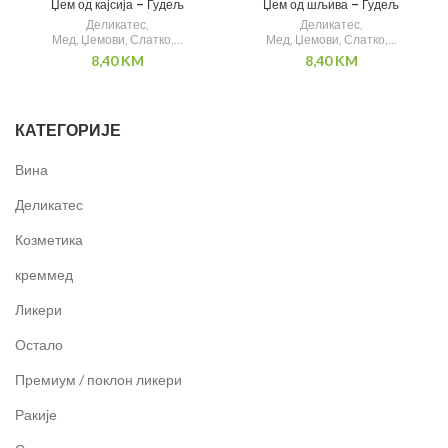
Џем од кајсија – Гудељ
Џем од шљива – Гудељ
О
Деликатес
,
Деликатес
,
Мед, Џемови, Слатко,...
Мед, Џемови, Слатко,...
8,40
KM
8,40
KM
КАТЕГОРИЈЕ
Вина
Деликатес
Козметика
креммед
Ликери
Остало
Премиум / поклон ликери
Ракије