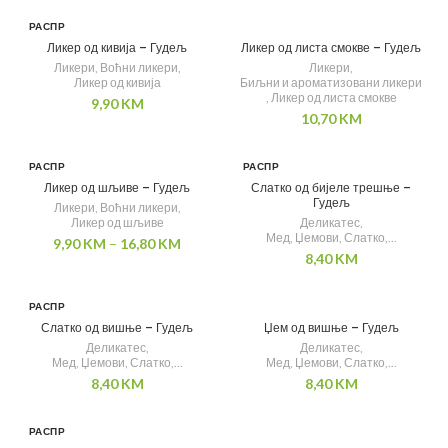
РАСПР
ОДАТ
Ликер од кивија – Гудељ
Ликер од листа смокве – Гудељ
О
Ликери
,
Воћни ликери
,
Ликери
,
Ликер од кивија
Биљни и ароматизовани ликери
,
Ликер од листа смокве
9,90
KM
10,70
KM
РАСПР
РАСПР
ОДАТ
ОДАТ
Ликер од шљиве – Гудељ
Слатко од бијеле трешње –
О
О
Гудељ
Ликери
,
Воћни ликери
,
Ликер од шљиве
Деликатес
,
Мед, Џемови, Слатко,...
9,90
KM
–
16,80
KM
Распон
8,40
KM
цена: од
9,90 KM
до
РАСПР
16,80 KM
ОДАТ
Слатко од вишње – Гудељ
Џем од вишње – Гудељ
О
Деликатес
,
Деликатес
,
Мед, Џемови, Слатко,...
Мед, Џемови, Слатко,...
8,40
KM
8,40
KM
РАСПР
ОДАТ