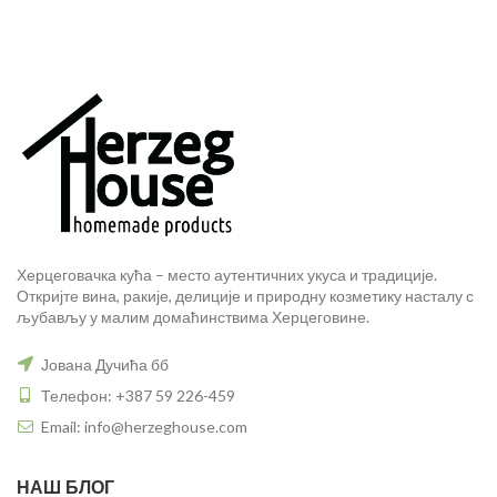
Херцеговачка кућа – место аутентичних укуса и традиције.
Откријте вина, ракије, делиције и природну козметику насталу с
љубављу у малим домаћинствима Херцеговине.
Јована Дучића бб
Телефон: +387 59 226-459
Email: info@herzeghouse.com
НАШ БЛОГ