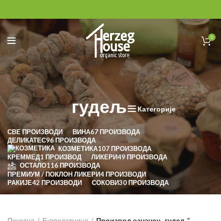
0
гудељ
Категорије
СВЕ
ПРОИЗВОДИ
ВИНА
67 ПРОИЗВОДА
ДЕЛИКАТЕС
96 ПРОИЗВОДА
КОЗМЕТИКА
107 ПРОИЗВОДА
КРЕММЕД
1 ПРОИЗВОД
ЛИКЕРИ
49 ПРОИЗВОДА
ОСТАЛО
116 ПРОИЗВОДА
ПРЕМИУМ / ПОКЛОН ЛИКЕРИ
4 ПРОИЗВОДИ
РАКИЈЕ
42 ПРОИЗВОДИ
СОКОВИ
30 ПРОИЗВОДА
Почетна
Е-продавница
Производ oзначен „гудељ“