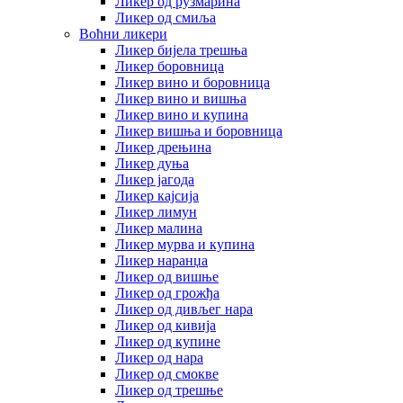
Ликер од рузмарина
Ликер од смиља
Воћни ликери
Ликер бијела трешња
Ликер боровница
Ликер вино и боровница
Ликер вино и вишња
Ликер вино и купина
Ликер вишња и боровница
Ликер дрењина
Ликер дуња
Ликер јагода
Ликер кајсија
Ликер лимун
Ликер малина
Ликер мурва и купина
Ликер наранџа
Ликер од вишње
Ликер од грожђа
Ликер од дивљег нара
Ликер од кивија
Ликер од купине
Ликер од нара
Ликер од смокве
Ликер од трешње