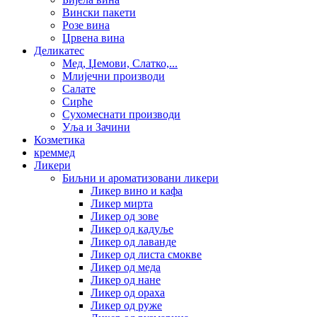
Вински пакети
Розе вина
Црвена вина
Деликатес
Мед, Џемови, Слатко,...
Млијечни производи
Салате
Сирће
Сухомеснати производи
Уља и Зачини
Козметика
креммед
Ликери
Биљни и ароматизовани ликери
Ликер вино и кафа
Ликер мирта
Ликер од зове
Ликер од кадуље
Ликер од лаванде
Ликер од листа смокве
Ликер од меда
Ликер од нане
Ликер од ораха
Ликер од руже