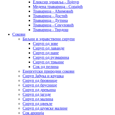
Еликсир здравља - Лојпур
Медена траварица - Сорајић
Траварица - Аћимовић
Траварица - Достић
Траварица - Дутина
Траварица - Секуловић
Траварица - Тврдош
Сокови
Биљни и здравствени сирупи
Сируп од зове
Сируп од лаванде
Сируп од нане
Сируп од рузмарина
Сируп од трњине
Сок од пелина
Енергетски природни сокови
Сируп Јабука и крушка
Сируп од бровнице
Сируп од бруснице
Сируп од дрењина
Сируп од јагоде
Сируп од малина
Сируп од цвекле
Сируп од шумске малине
Сок аронија