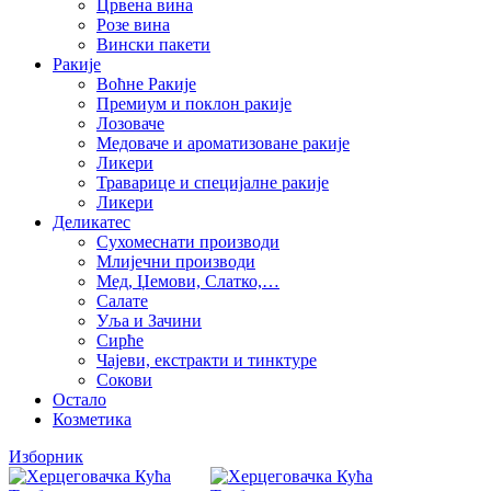
Црвена вина
Розе вина
Вински пакети
Ракије
Воћне Ракије
Премиум и поклон ракије
Лозоваче
Медоваче и ароматизоване ракије
Ликери
Траварице и специјалне ракије
Ликери
Деликатес
Сухомеснати производи
Млијечни производи
Мед, Џемови, Слатко,…
Салате
Уља и Зачини
Сирће
Чајеви, екстракти и тинктуре
Сокови
Остало
Козметика
Изборник