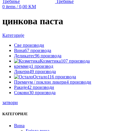
0
items
/
0,00
KM
цинкова паста
Категорије
Све
производи
Вина
67 производа
Деликатес
96 производа
Козметика
107 производа
креммед
1 производ
Ликери
49 производа
Остало
116 производа
Премиум / поклон ликери
4 производи
Ракије
42 производи
Сокови
30 производа
затвори
КАТЕГОРИЈЕ
Вина
Бијела вина