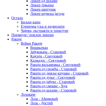
Ликер од шљиве
Ликер трњина
Ликер шипурак
Ликер шумска јагода
Остало
Биљне капи
Етерична уља и хидролати
Чајеви, екстракти и тинктуре
Премиум / поклон ликери
Ракије
Воћне Ракије
Вишњевац
Јабуковача - Старовић
Кајсија - Секуловић
Калвадос - Секуловић
Ракија виљамовка - Секуловић
Ракија од грожђа - Старовић
Ракија од дивље крушке - Старовић
Ракија од дуње - Секуловић
Ракија од јабуке - Старовић
Ракија од смокве - Ћук
Ракија од шљиве - Старовић
Лозоваче
Лоза - Аћимовић
Лоза - Достић