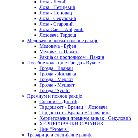
Лоза - Лечић
Лоза - Петијевић
Лоза - Поповац
Лоза - Секуловић
Лоза - Старовић
Лоза Сава - Анђелић
Лозовача Тврдош
Медоваче и ароматизоване ракије
Медовача - Буђен
Медовача - Пажин
Ракија са прополисом - Пажин
Посебне колекције Грозда - Вукоје
Грозда - Вранац
Грозда - Жилавка
Грозда - Мерлот
Грозда - Мушкат
Грозда ”Syrah”
Премиум и поклон ракије
Срчаник - Достић
Тврдош сет - Вранац + Лозовача
Тврдош сет - Вранац + Траварица
Херцеговачки премиум вињак - Секуловић
ХЕРЦЕГОВАЧКИ СРЧАНИК
Џин ”Proteus”
Траварице и специјалне ракије