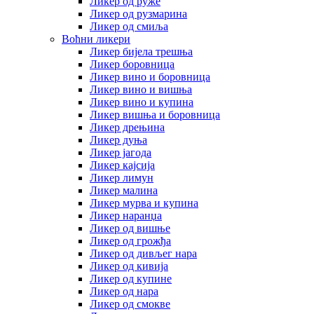
Ликер од руже
Ликер од рузмарина
Ликер од смиља
Воћни ликери
Ликер бијела трешња
Ликер боровница
Ликер вино и боровница
Ликер вино и вишња
Ликер вино и купина
Ликер вишња и боровница
Ликер дрењина
Ликер дуња
Ликер јагода
Ликер кајсија
Ликер лимун
Ликер малина
Ликер мурва и купина
Ликер наранџа
Ликер од вишње
Ликер од грожђа
Ликер од дивљег нара
Ликер од кивија
Ликер од купине
Ликер од нара
Ликер од смокве