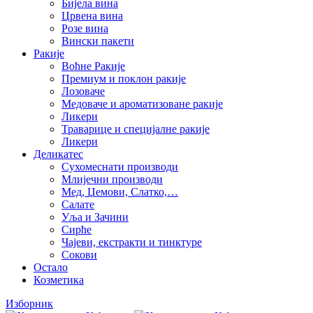
Бијела вина
Црвена вина
Розе вина
Вински пакети
Ракије
Воћне Ракије
Премиум и поклон ракије
Лозоваче
Медоваче и ароматизоване ракије
Ликери
Траварице и специјалне ракије
Ликери
Деликатес
Сухомеснати производи
Млијечни производи
Мед, Џемови, Слатко,…
Салате
Уља и Зачини
Сирће
Чајеви, екстракти и тинктуре
Сокови
Остало
Козметика
Изборник