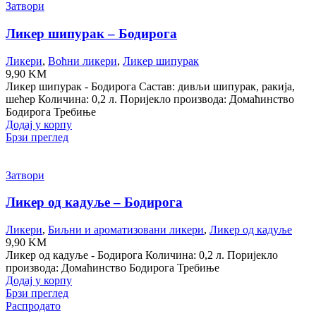
Затвори
Ликер шипурак – Бодирога
Ликери
,
Воћни ликери
,
Ликер шипурак
9,90
KM
Ликер шипурак - Бодирога Састав: дивљи шипурак, ракија,
шећер Количина: 0,2 л. Поријекло производа: Домаћинство
Бодирога Требиње
Додај у корпу
Брзи преглед
Затвори
Ликер од кадуље – Бодирога
Ликери
,
Биљни и ароматизовани ликери
,
Ликер од кадуље
9,90
KM
Ликер од кадуље - Бодирога Количина: 0,2 л. Поријекло
производа: Домаћинство Бодирога Требиње
Додај у корпу
Брзи преглед
Распродато