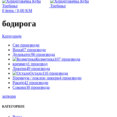
0
items
/
0,00
KM
бодирога
Категорије
Све
производи
Вина
67 производа
Деликатес
96 производа
Козметика
107 производа
креммед
1 производ
Ликери
49 производа
Остало
116 производа
Премиум / поклон ликери
4 производи
Ракије
42 производи
Сокови
30 производа
затвори
КАТЕГОРИЈЕ
Вина