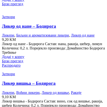
Брзи преглед
Затвори
Ликер од нане – Бодирога
Ликери
,
Биљни и ароматизовани ликери
,
Ликер од нане
9,20
KM
Ликер од нане - Бодирога Састав: нана, ракија, шећер, лимун
Количина: 0,2 л. Поријекло производа: Домаћинство Бодирога
Требиње
Додај у корпу
Брзи преглед
Распродато
Затвори
Ликер вишња – Бодирога
Ликери
,
Воћни ликери
,
Ликер од вишње
,
Ракије
9,10
KM
Ликер вишња - Бодирога Састав: вино, сок од вишње, ракија,
шећер Количина: 0,2 л. Поријекло производа: Домаћинство