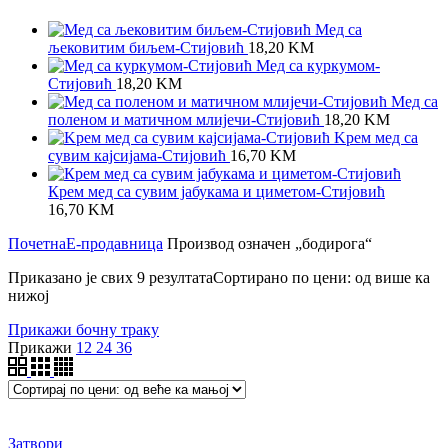
Мед са
љековитим биљем-Стијовић
18,20
KM
Meд са куркумом-
Стијовић
18,20
KM
Мед са
поленом и матичном млијечи-Стијовић
18,20
KM
Kрем мед са
сувим кајсијама-Стијовић
16,70
KM
Крем мед са сувим јабукама и циметом-Стијовић
16,70
KM
Почетна
Е-продавница
Производ oзначен „бодирога“
Приказано је свих 9 резултата
Сортирано по цени: од више ка
нижој
Прикажи бочну траку
Прикажи
12
24
36
Затвори