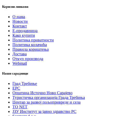
Корисни линкови
О нама
Новости
Контакт
Е-продавница
Како купити
Политика приватности
Политика колачића
Правила кориштења
Достава
Откуп производа
Webmail
Наши сарадници
Град Требиње
ЕРС
Општина Источно Ново Сарајево
Туристичка организација Града Требиња
Центар за развој пољопривреде и села
TQ NET
ЈЗУ Институт за јавно здравство РС