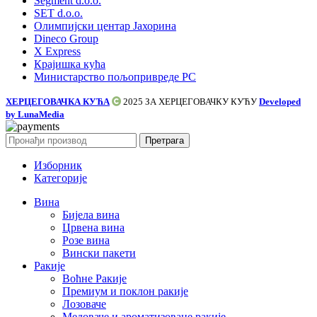
Segment d.o.o.
SET d.o.o.
Олимпијски центар Јахорина
Dineco Group
X Express
Крајишка кућа
Министарство пољопривреде РС
ХЕРЦЕГОВАЧКА КУЋА
2025 ЗА
ХЕРЦЕГОВАЧКУ КУЋУ
Developed
by LunaMedia
Претрага
Изборник
Категорије
Вина
Бијела вина
Црвена вина
Розе вина
Вински пакети
Ракије
Воћне Ракије
Премиум и поклон ракије
Лозоваче
Медоваче и ароматизоване ракије