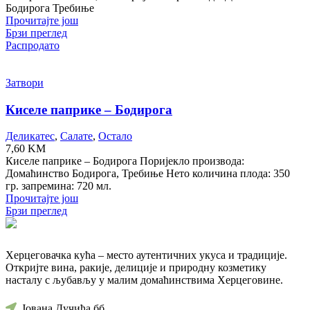
Бодирога Требиње
Прочитајте још
Брзи преглед
Распродато
Затвори
Киселе паприке – Бодирога
Деликатес
,
Салате
,
Остало
7,60
KM
Киселе паприке – Бодирога Поријекло производа:
Домаћинство Бодирога, Требиње Нето количина плода: 350
гр. запремина: 720 мл.
Прочитајте још
Брзи преглед
Херцеговачка кућа – место аутентичних укуса и традиције.
Откријте вина, ракије, делиције и природну козметику
насталу с љубављу у малим домаћинствима Херцеговине.
Јована Дучића бб