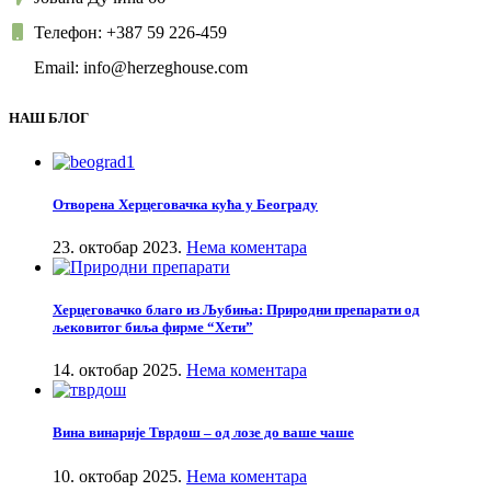
Телефон: +387 59 226-459
Email: info@herzeghouse.com
НАШ БЛОГ
Отворена Херцеговачка кућа у Београду
23. октобар 2023.
Нема коментара
Херцеговачко благо из Љубиња: Природни препарати од
љековитог биља фирме “Хети”
14. октобар 2025.
Нема коментара
Вина винарије Тврдош – од лозе до ваше чаше
10. октобар 2025.
Нема коментара