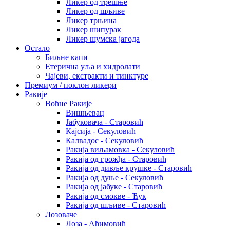
Ликер од трешње
Ликер од шљиве
Ликер трњина
Ликер шипурак
Ликер шумска јагода
Остало
Биљне капи
Етерична уља и хидролати
Чајеви, екстракти и тинктуре
Премиум / поклон ликери
Ракије
Воћне Ракије
Вишњевац
Јабуковача - Старовић
Кајсија - Секуловић
Калвадос - Секуловић
Ракија виљамовка - Секуловић
Ракија од грожђа - Старовић
Ракија од дивље крушке - Старовић
Ракија од дуње - Секуловић
Ракија од јабуке - Старовић
Ракија од смокве - Ћук
Ракија од шљиве - Старовић
Лозоваче
Лоза - Аћимовић