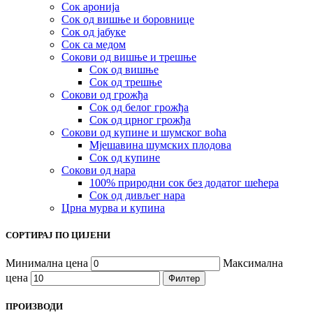
Сок аронија
Сок од вишње и боровнице
Сок од јабуке
Сок са медом
Сокови од вишње и трешње
Сок од вишње
Сок од трешње
Сокови од грожђа
Сок од белог грожђа
Сок од црног грожђа
Сокови од купине и шумског воћа
Мјешавина шумских плодова
Сок од купине
Сокови од нара
100% природни сок без додатог шећера
Сок од дивљег нара
Црна мурва и купина
СОРТИРАЈ ПО ЦИЈЕНИ
Минимална цена
Максимална
цена
Филтер
ПРОИЗВОДИ