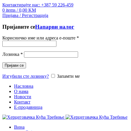
Контактирајте нас: +387 59 226-459
0
items
/
0,00
KM
Пријава / Регистрација
Пријавите се
Напарви налог
Корисничко име или адреса е-поште
*
Лозинка
*
Пријави се
Изгубили сте лозинку?
Запамти ме
Насловна
О нама
Новости
Контакт
E-продавница
Вина