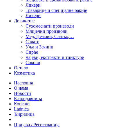
Ликери
Траварице и специјалне ракије
Ликери
Деликатес
Сухомеснати производи
Млијечни производи
Мед, Џемови, Слатко,…
Салате
Уља и Зачини
Сирће
Чајеви, екстракти и тинктуре
Сокови
Остало
Козметика
Насловна
О нама
Новости
Е-продавница
Контакт
Latinica
Ћирилица
Пријава / Регистрација