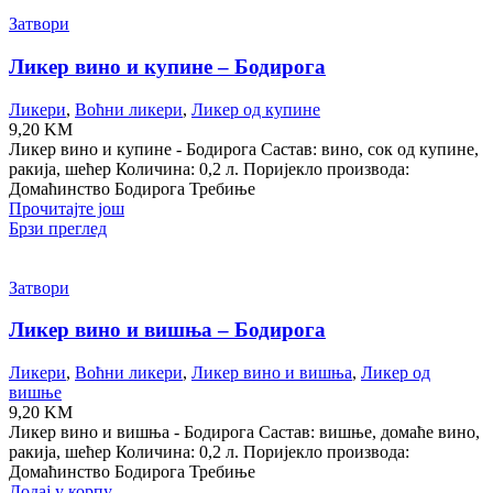
Затвори
Ликер вино и купине – Бодирога
Ликери
,
Воћни ликери
,
Ликер од купине
9,20
KM
Ликер вино и купине - Бодирога Састав: вино, сок од купине,
ракија, шећер Количина: 0,2 л. Поријекло производа:
Домаћинство Бодирога Требиње
Прочитајте још
Брзи преглед
Затвори
Ликер вино и вишња – Бодирога
Ликери
,
Воћни ликери
,
Ликер вино и вишња
,
Ликер од
вишње
9,20
KM
Ликер вино и вишња - Бодирога Састав: вишње, домаће вино,
ракија, шећер Количина: 0,2 л. Поријекло производа:
Домаћинство Бодирога Требиње
Додај у корпу