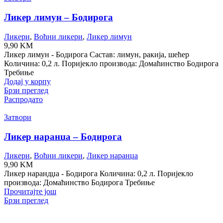
Ликер лимун – Бодирога
Ликери
,
Воћни ликери
,
Ликер лимун
9,90
KM
Ликер лимун - Бодирога Састав: лимун, ракија, шећер
Количина: 0,2 л. Поријекло производа: Домаћинство Бодирога
Требиње
Додај у корпу
Брзи преглед
Распродато
Затвори
Ликер наранџа – Бодирога
Ликери
,
Воћни ликери
,
Ликер наранџа
9,90
KM
Ликер нарандџа - Бодирога Количина: 0,2 л. Поријекло
производа: Домаћинство Бодирога Требиње
Прочитајте још
Брзи преглед