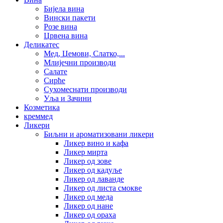
Бијела вина
Вински пакети
Розе вина
Црвена вина
Деликатес
Мед, Џемови, Слатко,...
Млијечни производи
Салате
Сирће
Сухомеснати производи
Уља и Зачини
Козметика
креммед
Ликери
Биљни и ароматизовани ликери
Ликер вино и кафа
Ликер мирта
Ликер од зове
Ликер од кадуље
Ликер од лаванде
Ликер од листа смокве
Ликер од меда
Ликер од нане
Ликер од ораха