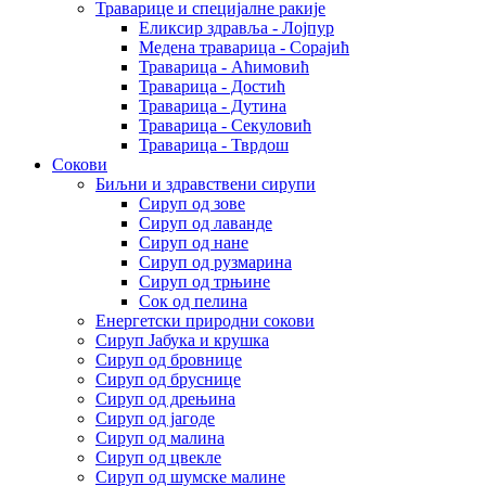
Траварице и специјалне ракије
Еликсир здравља - Лојпур
Медена траварица - Сорајић
Траварица - Аћимовић
Траварица - Достић
Траварица - Дутина
Траварица - Секуловић
Траварица - Тврдош
Сокови
Биљни и здравствени сирупи
Сируп од зове
Сируп од лаванде
Сируп од нане
Сируп од рузмарина
Сируп од трњине
Сок од пелина
Енергетски природни сокови
Сируп Јабука и крушка
Сируп од бровнице
Сируп од бруснице
Сируп од дрењина
Сируп од јагоде
Сируп од малина
Сируп од цвекле
Сируп од шумске малине