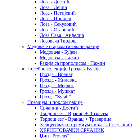
Лоза - Достић
Лоза - Лечић
Лоза - Петијевић
Лоза - Поповац
Лоза - Секуловић
Лоза - Старовић
Лоза Сава - Анђелић
Лозовача Тврдош
Медоваче и ароматизоване ракије
Медовача - Буђен
Медовача - Пажин
Ракија са прополисом - Пажин
Посебне колекције Грозда - Вукоје
Грозда - Вранац
Грозда - Жилавка
Грозда - Мерлот
Грозда - Мушкат
Грозда ”Syrah”
Премиум и поклон ракије
Срчаник - Достић
Тврдош сет - Вранац + Лозовача
Тврдош сет - Вранац + Траварица
Херцеговачки премиум вињак - Секуловић
ХЕРЦЕГОВАЧКИ СРЧАНИК
Џин ”Proteus”