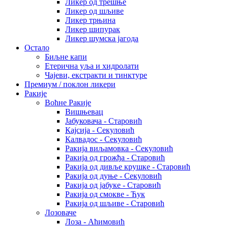
Ликер од трешње
Ликер од шљиве
Ликер трњина
Ликер шипурак
Ликер шумска јагода
Остало
Биљне капи
Етерична уља и хидролати
Чајеви, екстракти и тинктуре
Премиум / поклон ликери
Ракије
Воћне Ракије
Вишњевац
Јабуковача - Старовић
Кајсија - Секуловић
Калвадос - Секуловић
Ракија виљамовка - Секуловић
Ракија од грожђа - Старовић
Ракија од дивље крушке - Старовић
Ракија од дуње - Секуловић
Ракија од јабуке - Старовић
Ракија од смокве - Ћук
Ракија од шљиве - Старовић
Лозоваче
Лоза - Аћимовић