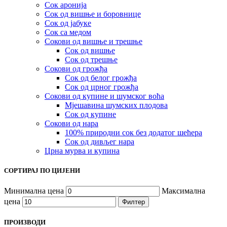
Сок аронија
Сок од вишње и боровнице
Сок од јабуке
Сок са медом
Сокови од вишње и трешње
Сок од вишње
Сок од трешње
Сокови од грожђа
Сок од белог грожђа
Сок од црног грожђа
Сокови од купине и шумског воћа
Мјешавина шумских плодова
Сок од купине
Сокови од нара
100% природни сок без додатог шећера
Сок од дивљег нара
Црна мурва и купина
СОРТИРАЈ ПО ЦИЈЕНИ
Минимална цена
Максимална
цена
Филтер
ПРОИЗВОДИ