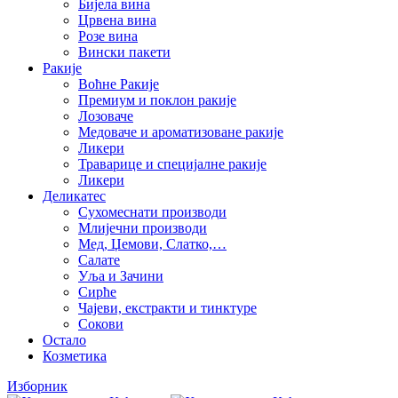
Бијела вина
Црвена вина
Розе вина
Вински пакети
Ракије
Воћне Ракије
Премиум и поклон ракије
Лозоваче
Медоваче и ароматизоване ракије
Ликери
Траварице и специјалне ракије
Ликери
Деликатес
Сухомеснати производи
Млијечни производи
Мед, Џемови, Слатко,…
Салате
Уља и Зачини
Сирће
Чајеви, екстракти и тинктуре
Сокови
Остало
Козметика
Изборник