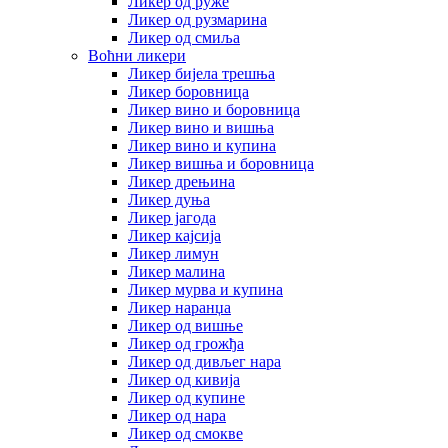
Ликер од руже
Ликер од рузмарина
Ликер од смиља
Воћни ликери
Ликер бијела трешња
Ликер боровница
Ликер вино и боровница
Ликер вино и вишња
Ликер вино и купина
Ликер вишња и боровница
Ликер дрењина
Ликер дуња
Ликер јагода
Ликер кајсија
Ликер лимун
Ликер малина
Ликер мурва и купина
Ликер наранџа
Ликер од вишње
Ликер од грожђа
Ликер од дивљег нара
Ликер од кивија
Ликер од купине
Ликер од нара
Ликер од смокве