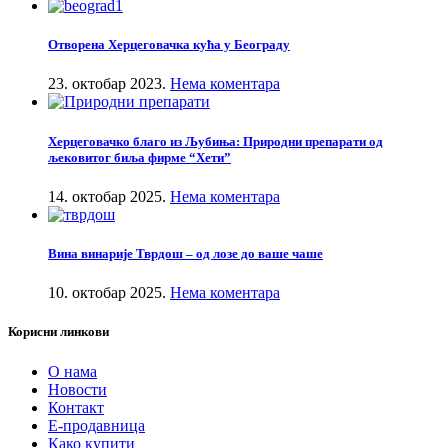
Отворена Херцеговачка кућа у Београду
23. октобар 2023.
Нема коментара
Херцеговачко благо из Љубиња: Природни препарати од
љековитог биља фирме “Хети”
14. октобар 2025.
Нема коментара
Вина винарије Тврдош – од лозе до ваше чаше
10. октобар 2025.
Нема коментара
Корисни линкови
О нама
Новости
Контакт
Е-продавница
Како купити