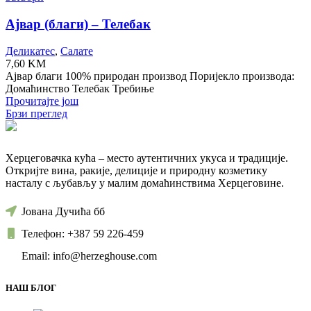
Ајвар (благи) – Телебак
Деликатес
,
Салате
7,60
KM
Ајвар благи 100% природан производ Поријекло производа:
Домаћинство Телебак Требиње
Прочитајте још
Брзи преглед
Херцеговачка кућа – место аутентичних укуса и традиције.
Откријте вина, ракије, делиције и природну козметику
насталу с љубављу у малим домаћинствима Херцеговине.
Јована Дучића бб
Телефон: +387 59 226-459
Email: info@herzeghouse.com
НАШ БЛОГ