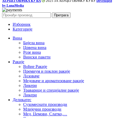
ХЕРЦЕГОВАЧКА КУЋА
2025 ЗА
ХЕРЦЕГОВАЧКУ КУЋУ
Developed
by LunaMedia
Претрага
Изборник
Категорије
Вина
Бијела вина
Црвена вина
Розе вина
Вински пакети
Ракије
Воћне Ракије
Премиум и поклон ракије
Лозоваче
Медоваче и ароматизоване ракије
Ликери
Траварице и специјалне ракије
Ликери
Деликатес
Сухомеснати производи
Млијечни производи
Мед, Џемови, Слатко,…