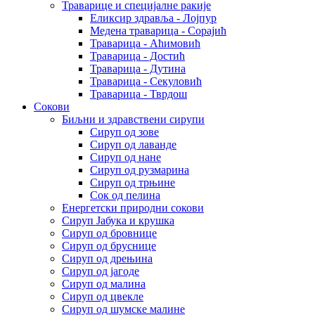
Траварице и специјалне ракије
Еликсир здравља - Лојпур
Медена траварица - Сорајић
Траварица - Аћимовић
Траварица - Достић
Траварица - Дутина
Траварица - Секуловић
Траварица - Тврдош
Сокови
Биљни и здравствени сирупи
Сируп од зове
Сируп од лаванде
Сируп од нане
Сируп од рузмарина
Сируп од трњине
Сок од пелина
Енергетски природни сокови
Сируп Јабука и крушка
Сируп од бровнице
Сируп од бруснице
Сируп од дрењина
Сируп од јагоде
Сируп од малина
Сируп од цвекле
Сируп од шумске малине