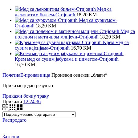
Мед са
љековитим биљем-Стијовић
18,20
KM
Meд са куркумом-
Стијовић
18,20
KM
Мед са
поленом и матичном млијечи-Стијовић
18,20
KM
Kрем мед са
сувим кајсијама-Стијовић
16,70
KM
Крем мед са сувим јабукама и циметом-Стијовић
16,70
KM
Почетна
Е-продавница
Производ oзначен „благи“
Приказан један резултат
Прикажи бочну траку
Прикажи
12
24
36
Распродато
Затвори