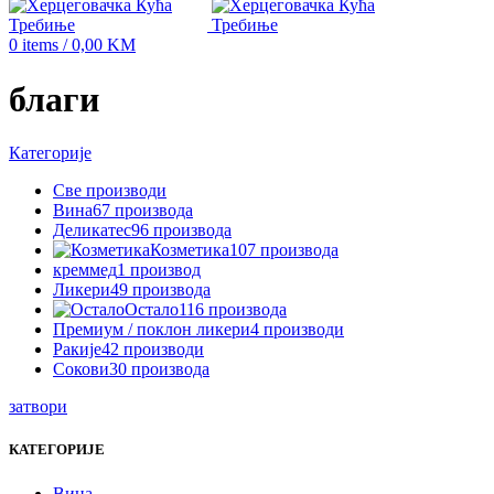
0
items
/
0,00
KM
благи
Категорије
Све
производи
Вина
67 производа
Деликатес
96 производа
Козметика
107 производа
креммед
1 производ
Ликери
49 производа
Остало
116 производа
Премиум / поклон ликери
4 производи
Ракије
42 производи
Сокови
30 производа
затвори
КАТЕГОРИЈЕ
Вина