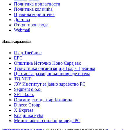
Политика приватности
Политика колачића
Правила кориштења
Достава
Откуп производа
Webmail
Наши сарадници
Град Требиње
ЕРС
Општина Источно Ново Сарајево
Туристичка организација Града Требиња
Центар за развој пољопривреде и села
TQ NET
ЈЗУ Институт за јавно здравство РС
Segment d.o.o.
SET d.o.o.
Олимпијски центар Јахорина
Dineco Group
X Express
Крајишка кућа
Министарство пољопривреде РС