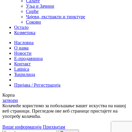
Салате
Уља и Зачини
Сирће
Чајеви, екстракти и тинктуре
Сокови
Остало
Козметика
Насловна
О нама
Новости
Е-продавница
Контакт
Latinica
Ћирилица
Пријава / Регистрација
Корпа
затвори
Колачиће користимо за побољшање вашег искуства на нашој
веб страници. Прегледом ове веб странице пристајете на
употребу колачића.
Више информација
Прихватам