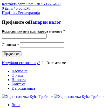
Контактирајте нас: +387 59 226-459
0
items
/
0,00
KM
Пријава / Регистрација
Пријавите се
Напарви налог
Корисничко име или адреса е-поште
*
Лозинка
*
Пријави се
Изгубили сте лозинку?
Запамти ме
Насловна
О нама
Новости
Контакт
E-продавница
Вина