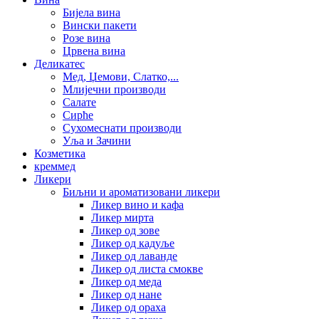
Бијела вина
Вински пакети
Розе вина
Црвена вина
Деликатес
Мед, Џемови, Слатко,...
Млијечни производи
Салате
Сирће
Сухомеснати производи
Уља и Зачини
Козметика
креммед
Ликери
Биљни и ароматизовани ликери
Ликер вино и кафа
Ликер мирта
Ликер од зове
Ликер од кадуље
Ликер од лаванде
Ликер од листа смокве
Ликер од меда
Ликер од нане
Ликер од ораха