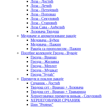
Лоза - Достић
Лоза - Лечић
Лоза - Петијевић
Лоза - Поповац
Лоза - Секуловић
Лоза - Старовић
Лоза Сава - Анђелић
Лозовача Тврдош
Медоваче и ароматизоване ракије
Медовача - Буђен
Медовача - Пажин
Ракија са прополисом - Пажин
Посебне колекције Грозда - Вукоје
Грозда - Вранац
Грозда - Жилавка
Грозда - Мерлот
Грозда - Мушкат
Грозда ”Syrah”
Премиум и поклон ракије
Срчаник - Достић
Тврдош сет - Вранац + Лозовача
Тврдош сет - Вранац + Траварица
Херцеговачки премиум вињак - Секуловић
ХЕРЦЕГОВАЧКИ СРЧАНИК
Џин ”Proteus”