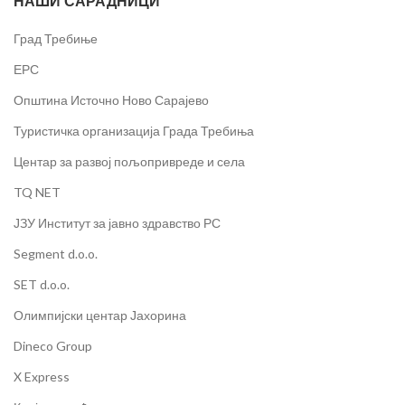
НАШИ САРАДНИЦИ
Град Требиње
ЕРС
Општина Источно Ново Сарајево
Туристичка организација Града Требиња
Центар за развој пољопривреде и села
TQ NET
ЈЗУ Институт за јавно здравство РС
Segment d.o.o.
SET d.o.o.
Олимпијски центар Јахорина
Dineco Group
X Express