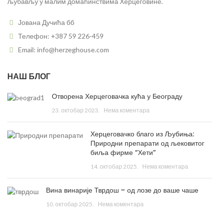
љубављу у малим домаћинствима Херцеговине.
Јована Дучића бб
Телефон: +387 59 226-459
Email: info@herzeghouse.com
НАШ БЛОГ
Отворена Херцеговачка кућа у Београду
23. октобар 2023.
Нема коментара
Херцеговачко благо из Љубиња:
Природни препарати од љековитог
биља фирме “Хети”
14. октобар 2025.
Нема коментара
Вина винарије Тврдош – од лозе до ваше чаше
10. октобар 2025.
Нема коментара