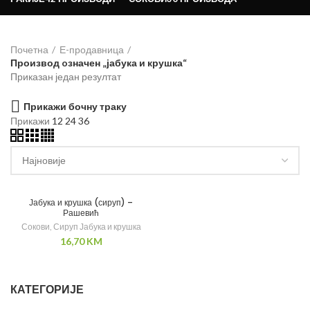
Почетна
Е-продавница
Производ oзначен „јабука и крушка“
Приказан један резултат
Прикажи бочну траку
Прикажи
12
24
36
Јабука и крушка (сируп) –
Рашевић
Сокови
,
Сируп Јабука и крушка
16,70
KM
КАТЕГОРИЈЕ