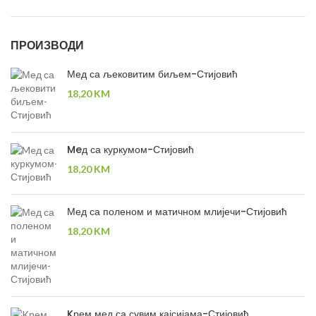
ПРОИЗВОДИ
Мед са љековитим биљем-Стијовић
18,20
KM
Meд са куркумом-Стијовић
18,20
KM
Мед са поленом и матичном млијечи-Стијовић
18,20
KM
Kрем мед са сувим кајсијама-Стијовић