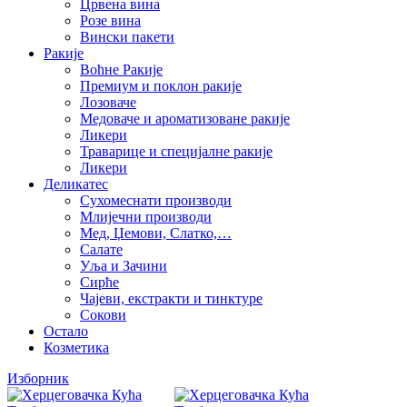
Црвена вина
Розе вина
Вински пакети
Ракије
Воћне Ракије
Премиум и поклон ракије
Лозоваче
Медоваче и ароматизоване ракије
Ликери
Траварице и специјалне ракије
Ликери
Деликатес
Сухомеснати производи
Млијечни производи
Мед, Џемови, Слатко,…
Салате
Уља и Зачини
Сирће
Чајеви, екстракти и тинктуре
Сокови
Остало
Козметика
Изборник