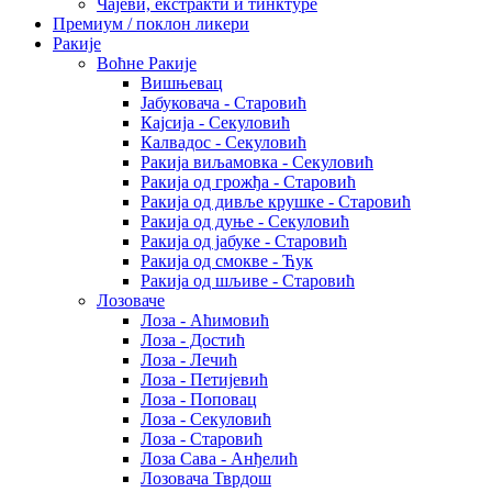
Чајеви, екстракти и тинктуре
Премиум / поклон ликери
Ракије
Воћне Ракије
Вишњевац
Јабуковача - Старовић
Кајсија - Секуловић
Калвадос - Секуловић
Ракија виљамовка - Секуловић
Ракија од грожђа - Старовић
Ракија од дивље крушке - Старовић
Ракија од дуње - Секуловић
Ракија од јабуке - Старовић
Ракија од смокве - Ћук
Ракија од шљиве - Старовић
Лозоваче
Лоза - Аћимовић
Лоза - Достић
Лоза - Лечић
Лоза - Петијевић
Лоза - Поповац
Лоза - Секуловић
Лоза - Старовић
Лоза Сава - Анђелић
Лозовача Тврдош