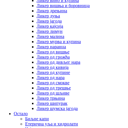
Ликер вино и купина
Ликер вишња и боровница
Ликер дрењина
Ликер дуња
Ликер јагода
Ликер кајсија
Ликер лимун
Ликер малина
Ликер мурва и купина
Ликер наранџа
Ликер од вишње
Ликер од грожђа
Ликер од дивљег нара
Ликер од кивија
Ликер од купине
Ликер од нара
Ликер од смокве
Ликер од трешње
Ликер од шљиве
Ликер трњина
Ликер шипурак
Ликер шумска јагода
Остало
Биљне капи
Етерична уља и хидролати