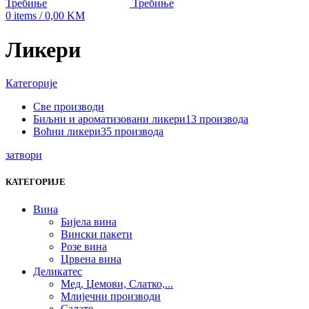
0
items
/
0,00
KM
Ликери
Категорије
Све
производи
Биљни и ароматизовани ликери
13 производа
Воћни ликери
35 производа
затвори
КАТЕГОРИЈЕ
Вина
Бијела вина
Вински пакети
Розе вина
Црвена вина
Деликатес
Мед, Џемови, Слатко,...
Млијечни производи
Салате