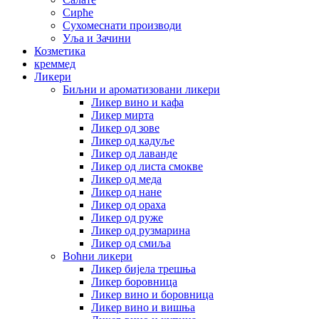
Сирће
Сухомеснати производи
Уља и Зачини
Козметика
креммед
Ликери
Биљни и ароматизовани ликери
Ликер вино и кафа
Ликер мирта
Ликер од зове
Ликер од кадуље
Ликер од лаванде
Ликер од листа смокве
Ликер од меда
Ликер од нане
Ликер од ораха
Ликер од руже
Ликер од рузмарина
Ликер од смиља
Воћни ликери
Ликер бијела трешња
Ликер боровница
Ликер вино и боровница
Ликер вино и вишња