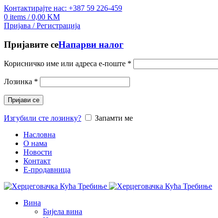
Контактирајте нас: +387 59 226-459
0
items
/
0,00
KM
Пријава / Регистрација
Пријавите се
Напарви налог
Корисничко име или адреса е-поште
*
Лозинка
*
Пријави се
Изгубили сте лозинку?
Запамти ме
Насловна
О нама
Новости
Контакт
E-продавница
Вина
Бијела вина