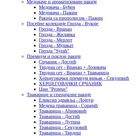
Медоваче и ароматизоване ракије
Медовача - Буђен
Медовача - Пажин
Ракија са прополисом - Пажин
Посебне колекције Грозда - Вукоје
Грозда - Вранац
Грозда - Жилавка
Грозда - Мерлот
Грозда - Мушкат
Грозда ”Syrah”
Премиум и поклон ракије
Срчаник - Достић
Тврдош сет - Вранац + Лозовача
Тврдош сет - Вранац + Траварица
Херцеговачки премиум вињак - Секуловић
ХЕРЦЕГОВАЧКИ СРЧАНИК
Џин ”Proteus”
Траварице и специјалне ракије
Еликсир здравља - Лојпур
Медена траварица - Сорајић
Траварица - Аћимовић
Траварица - Достић
Траварица - Дутина
Траварица - Секуловић
Траварица - Тврдош