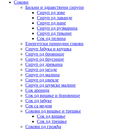
Сокови
Биљни и здравствени сирупи
Сируп од зове
Сируп од лаванде
Сируп од нане
Сируп од рузмарина
Сируп од трњине
Сок од пелина
Енергетски природни сокови
Сируп Јабука и крушка
Сируп од бровнице
Сируп од бруснице
Сируп од дрењина
Сируп од јагоде
Сируп од малина
Сируп од цвекле
Сируп од шумске малине
Сок аронија
Сок од вишње и боровнице
Сок од јабуке
Сок са медом
Сокови од вишње и трешње
Сок од вишње
Сок од трешње
Сокови од грожђа