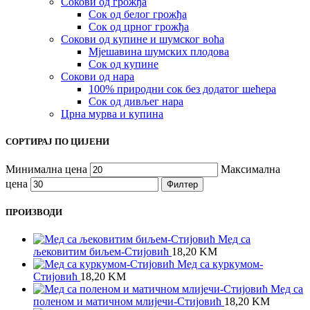
Сокови од грожђа
Сок од белог грожђа
Сок од црног грожђа
Сокови од купине и шумског воћа
Мјешавина шумских плодова
Сок од купине
Сокови од нара
100% природни сок без додатог шећера
Сок од дивљег нара
Црна мурва и купина
СОРТИРАЈ ПО ЦИЈЕНИ
Минимална цена
Максимална
цена
Филтер
ПРОИЗВОДИ
Мед са
љековитим биљем-Стијовић
18,20
KM
Meд са куркумом-
Стијовић
18,20
KM
Мед са
поленом и матичном млијечи-Стијовић
18,20
KM