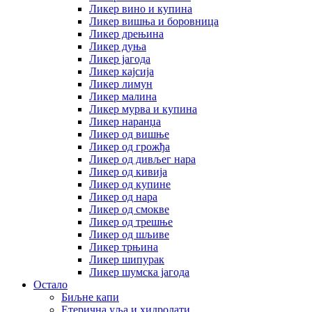
Ликер вино и купина
Ликер вишња и боровница
Ликер дрењина
Ликер дуња
Ликер јагода
Ликер кајсија
Ликер лимун
Ликер малина
Ликер мурва и купина
Ликер наранџа
Ликер од вишње
Ликер од грожђа
Ликер од дивљег нара
Ликер од кивија
Ликер од купине
Ликер од нара
Ликер од смокве
Ликер од трешње
Ликер од шљиве
Ликер трњина
Ликер шипурак
Ликер шумска јагода
Остало
Биљне капи
Етерична уља и хидролати