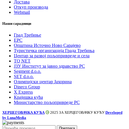
Достава
Откуп производа
Webmail
Наши сарадници
Град Требиње
ЕРС
Општина Источно Ново Сарајево
Туристичка организација Града Требиња
Центар за развој пољопривреде и села
TQ NET
ЈЗУ Институт за јавно здравство РС
Segment d.o.o.
SET d.o.o.
Олимпијски центар Јахорина
Dineco Group
X Express
Крајишка кућа
Министарство пољопривреде РС
ХЕРЦЕГОВАЧКА КУЋА
2025 ЗА
ХЕРЦЕГОВАЧКУ КУЋУ
Developed
by LunaMedia
Претрага