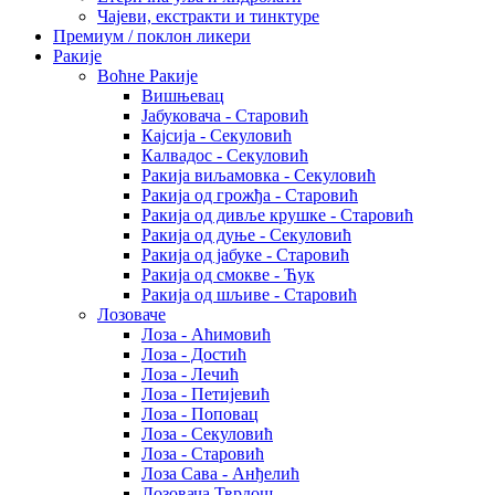
Чајеви, екстракти и тинктуре
Премиум / поклон ликери
Ракије
Воћне Ракије
Вишњевац
Јабуковача - Старовић
Кајсија - Секуловић
Калвадос - Секуловић
Ракија виљамовка - Секуловић
Ракија од грожђа - Старовић
Ракија од дивље крушке - Старовић
Ракија од дуње - Секуловић
Ракија од јабуке - Старовић
Ракија од смокве - Ћук
Ракија од шљиве - Старовић
Лозоваче
Лоза - Аћимовић
Лоза - Достић
Лоза - Лечић
Лоза - Петијевић
Лоза - Поповац
Лоза - Секуловић
Лоза - Старовић
Лоза Сава - Анђелић
Лозовача Тврдош