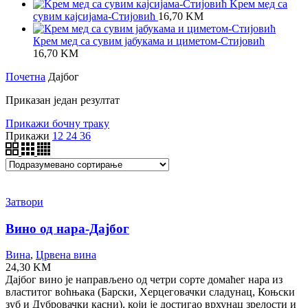
Kрем мед са
сувим кајсијама-Стијовић
16,70
KM
Крем мед са сувим јабукама и циметом-Стијовић
16,70
KM
Почетна
Дајбог
Приказан један резултат
Прикажи бочну траку
Прикажи
12
24
36
Затвори
Вино од нара-Дајбог
Вина
,
Црвена вина
24,30
KM
Дајбог вино је направљено од четри сорте домаћег нара из
властитог воћњака (Барски, Херцеговачки сладунац, Коњски
зуб и Дубровачки касни), који је достигао врхунац зрелости и