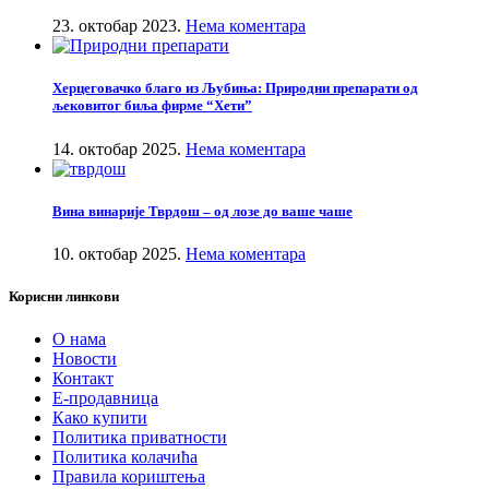
23. октобар 2023.
Нема коментара
Херцеговачко благо из Љубиња: Природни препарати од
љековитог биља фирме “Хети”
14. октобар 2025.
Нема коментара
Вина винарије Тврдош – од лозе до ваше чаше
10. октобар 2025.
Нема коментара
Корисни линкови
О нама
Новости
Контакт
Е-продавница
Како купити
Политика приватности
Политика колачића
Правила кориштења