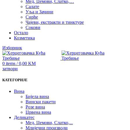
Мед, Џемови, Слатко,…
Салате
Уља и Зачини
Сирће
Чајеви, екстракти и тинктуре
Сокови
Остало
Козметика
Изборник
0
items
/
0,00
KM
затвори
КАТЕГОРИЈЕ
Вина
Бијела вина
Вински пакети
Розе вина
Црвена вина
Деликатес
Мед, Џемови, Слатко,...
Млијечни производи