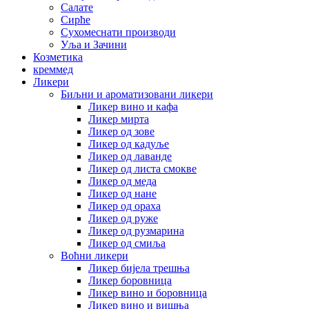
Салате
Сирће
Сухомеснати производи
Уља и Зачини
Козметика
креммед
Ликери
Биљни и ароматизовани ликери
Ликер вино и кафа
Ликер мирта
Ликер од зове
Ликер од кадуље
Ликер од лаванде
Ликер од листа смокве
Ликер од меда
Ликер од нане
Ликер од ораха
Ликер од руже
Ликер од рузмарина
Ликер од смиља
Воћни ликери
Ликер бијела трешња
Ликер боровница
Ликер вино и боровница
Ликер вино и вишња