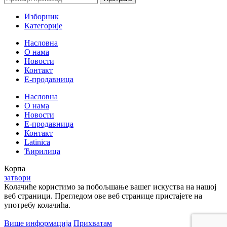
Изборник
Категорије
Насловна
О нама
Новости
Контакт
E-продавница
Насловна
О нама
Новости
Е-продавница
Контакт
Latinica
Ћирилица
Корпа
затвори
Колачиће користимо за побољшање вашег искуства на нашој
веб страници. Прегледом ове веб странице пристајете на
употребу колачића.
Више информација
Прихватам