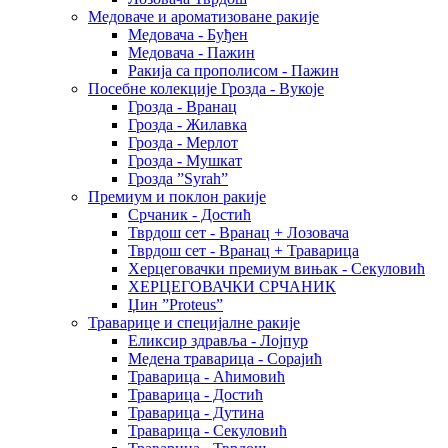
Медоваче и ароматизоване ракије
Медовача - Буђен
Медовача - Пажин
Ракија са прополисом - Пажин
Посебне колекције Грозда - Вукоје
Грозда - Вранац
Грозда - Жилавка
Грозда - Мерлот
Грозда - Мушкат
Грозда ”Syrah”
Премиум и поклон ракије
Срчаник - Достић
Тврдош сет - Вранац + Лозовача
Тврдош сет - Вранац + Траварица
Херцеговачки премиум вињак - Секуловић
ХЕРЦЕГОВАЧКИ СРЧАНИК
Џин ”Proteus”
Траварице и специјалне ракије
Еликсир здравља - Лојпур
Медена траварица - Сорајић
Траварица - Аћимовић
Траварица - Достић
Траварица - Дутина
Траварица - Секуловић