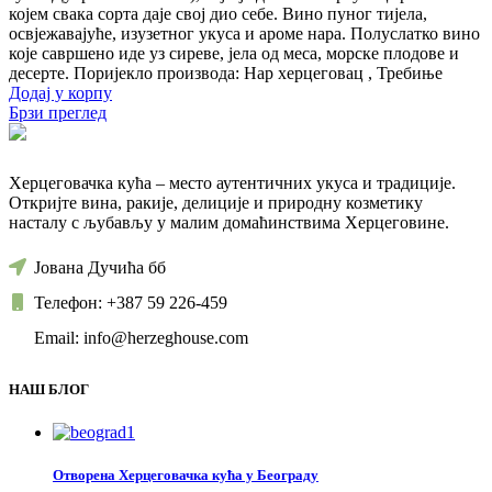
којем свака сорта даје свој дио себе. Вино пуног тијела,
освјежавајуће, изузетног укуса и ароме нара. Полуслатко вино
које савршено иде уз сиреве, јела од меса, морске плодове и
десерте. Поријекло производа: Нар херцеговац , Требиње
Додај у корпу
Брзи преглед
Херцеговачка кућа – место аутентичних укуса и традиције.
Откријте вина, ракије, делиције и природну козметику
насталу с љубављу у малим домаћинствима Херцеговине.
Јована Дучића бб
Телефон: +387 59 226-459
Email: info@herzeghouse.com
НАШ БЛОГ
Отворена Херцеговачка кућа у Београду