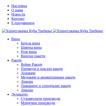
Насловна
О нама
Новости
Контакт
E-продавница
Вина
Бијела вина
Црвена вина
Розе вина
Вински пакети
Ракије
Воћне Ракије
Премиум и поклон ракије
Лозоваче
Медоваче и ароматизоване ракије
Ликери
Траварице и специјалне ракије
Ликери
Деликатес
Сухомеснати производи
Млијечни производи