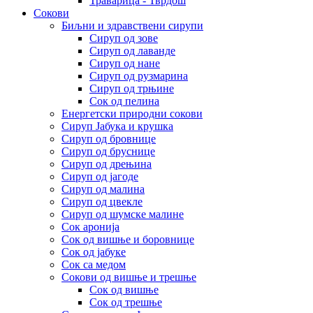
Траварица - Тврдош
Сокови
Биљни и здравствени сирупи
Сируп од зове
Сируп од лаванде
Сируп од нане
Сируп од рузмарина
Сируп од трњине
Сок од пелина
Енергетски природни сокови
Сируп Јабука и крушка
Сируп од бровнице
Сируп од бруснице
Сируп од дрењина
Сируп од јагоде
Сируп од малина
Сируп од цвекле
Сируп од шумске малине
Сок аронија
Сок од вишње и боровнице
Сок од јабуке
Сок са медом
Сокови од вишње и трешње
Сок од вишње
Сок од трешње