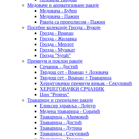
Медоваче и ароматизоване ракије
Медовача - Буђен
Медовача - Пажин
Ракија са прополисом - Пажин
Посебне колекције Грозда - Вукоје
Грозда - Вранац
Грозда - Жилавка
Грозда - Мерлот
Грозда - Мушкат
Грозда ”Syrah”
Премиум и поклон ракије
Срчаник - Достић
Тврдош сет - Вранац + Лозовача
Тврдош сет - Вранац + Траварица
Херцеговачки премиум вињак - Секуловић
ХЕРЦЕГОВАЧКИ СРЧАНИК
Џин ”Proteus”
Траварице и специјалне ракије
Еликсир здравља - Лојпур
Медена траварица - Сорајић
Траварица - Аћимовић
Траварица - Достић
Траварица - Дутина
Траварица - Секуловић