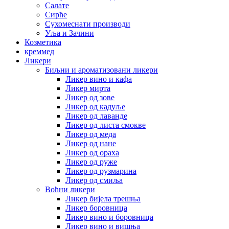
Салате
Сирће
Сухомеснати производи
Уља и Зачини
Козметика
креммед
Ликери
Биљни и ароматизовани ликери
Ликер вино и кафа
Ликер мирта
Ликер од зове
Ликер од кадуље
Ликер од лаванде
Ликер од листа смокве
Ликер од меда
Ликер од нане
Ликер од ораха
Ликер од руже
Ликер од рузмарина
Ликер од смиља
Воћни ликери
Ликер бијела трешња
Ликер боровница
Ликер вино и боровница
Ликер вино и вишња