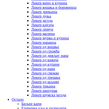
Ликер вино и купина
Ликер вишња и боровница
Ликер дрењина
Ликер дуња
Ликер јагода
Ликер кајсија
Ликер лимун
Ликер малина
Ликер мурва и купина
Ликер наранџа
Ликер од вишње
Ликер од грожђа
Ликер од дивљег нара
Ликер од кивија
Ликер од купине
Ликер од нара
Ликер од смокве
Ликер од трешње
Ликер од шљиве
Ликер трњина
Ликер шипурак
Ликер шумска јагода
Остало
Биљне капи
Етерична уља и хидролати