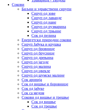
Траварица - Тврдош
Сокови
Биљни и здравствени сирупи
Сируп од зове
Сируп од лаванде
Сируп од нане
Сируп од рузмарина
Сируп од трњине
Сок од пелина
Енергетски природни сокови
Сируп Јабука и крушка
Сируп од бровнице
Сируп од бруснице
Сируп од дрењина
Сируп од јагоде
Сируп од малина
Сируп од цвекле
Сируп од шумске малине
Сок аронија
Сок од вишње и боровнице
Сок од јабуке
Сок са медом
Сокови од вишње и трешње
Сок од вишње
Сок од трешње