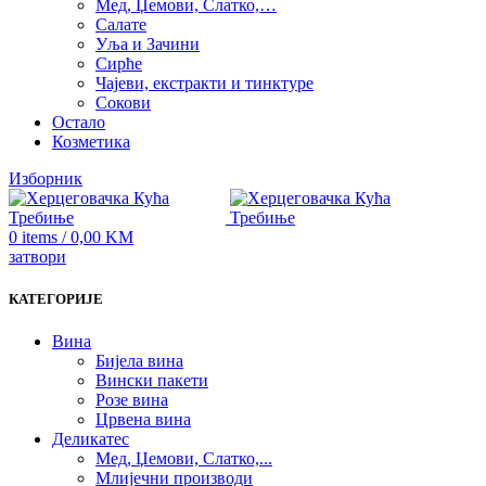
Мед, Џемови, Слатко,…
Салате
Уља и Зачини
Сирће
Чајеви, екстракти и тинктуре
Сокови
Остало
Козметика
Изборник
0
items
/
0,00
KM
затвори
КАТЕГОРИЈЕ
Вина
Бијела вина
Вински пакети
Розе вина
Црвена вина
Деликатес
Мед, Џемови, Слатко,...
Млијечни производи