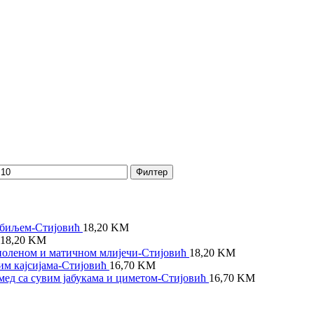
Филтер
 биљем-Стијовић
18,20
KM
18,20
KM
поленом и матичном млијечи-Стијовић
18,20
KM
им кајсијама-Стијовић
16,70
KM
мед са сувим јабукама и циметом-Стијовић
16,70
KM