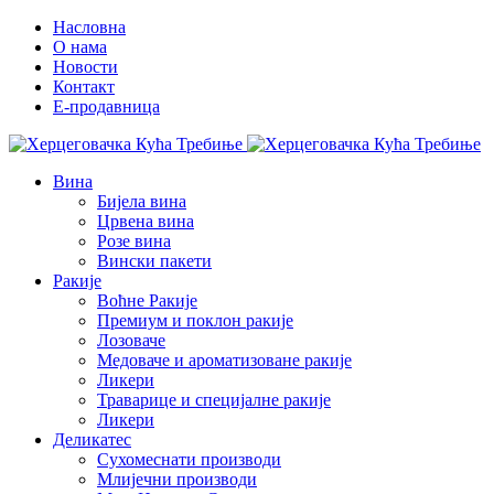
Насловна
О нама
Новости
Контакт
E-продавница
Вина
Бијела вина
Црвена вина
Розе вина
Вински пакети
Ракије
Воћне Ракије
Премиум и поклон ракије
Лозоваче
Медоваче и ароматизоване ракије
Ликери
Траварице и специјалне ракије
Ликери
Деликатес
Сухомеснати производи
Млијечни производи