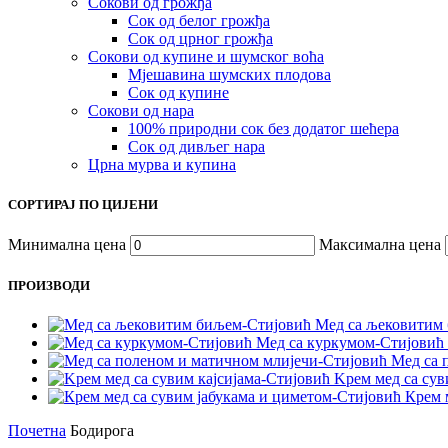
Сокови од грожђа
Сок од белог грожђа
Сок од црног грожђа
Сокови од купине и шумског воћа
Мјешавина шумских плодова
Сок од купине
Сокови од нара
100% природни сок без додатог шећера
Сок од дивљег нара
Црна мурва и купина
СОРТИРАЈ ПО ЦИЈЕНИ
Минимална цена
Максимална цена
ПРОИЗВОДИ
Мед са љековитим
Meд са куркумом-Стијовић
Мед са 
Kрем мед са сув
Крем 
Почетна
Бодирога