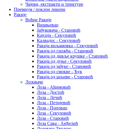
Чајеви, екстракти и тинктуре
Премиум / поклон ликери
Ракије
Воћне Ракије
Вишњевац
Јабуковача - Старовић
Кајсија - Секуловић
Калвадос - Секуловић
Ракија виљамовка - Секуловић
Ракија од грожђа - Старовић
Ракија од дивље крушке - Старовић
Ракија од дуње - Секуловић
Ракија од јабуке - Старовић
Ракија од смокве - Ћук
Ракија од шљиве - Старовић
Лозоваче
Лоза - Аћимовић
Лоза - Достић
Лоза - Лечић
Лоза - Петијевић
Лоза - Поповац
Лоза - Секуловић
Лоза - Старовић
Лоза Сава - Анђелић
Лозовача Тврдош