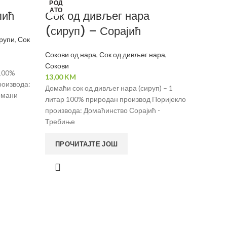
РОД
АТО
пић
Сок од дивљег нара
(сируп) – Сорајић
рупи
,
Сок
Сокови од нара
,
Сок од дивљег нара
,
Сокови
 100%
13,00
KM
роизвода:
Домаћи сок од дивљег нара (сируп) – 1
омани
литар 100% природан производ Поријекло
производа: Домаћинство Сорајић -
Требиње
ПРОЧИТАЈТЕ ЈОШ