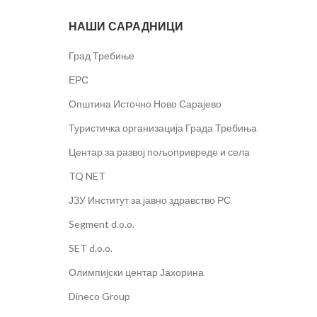
НАШИ САРАДНИЦИ
Град Требиње
ЕРС
Општина Источно Ново Сарајево
Туристичка организација Града Требиња
Центар за развој пољопривреде и села
TQ NET
ЈЗУ Институт за јавно здравство РС
Segment d.o.o.
SET d.o.o.
Олимпијски центар Јахорина
Dineco Group