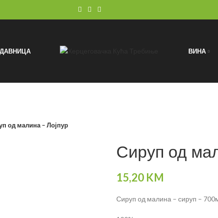
ОДАВНИЦА
ВИНА
уп од малина – Лојпур
Сируп од мал
15,20
KM
Сируп од малина – сируп – 700