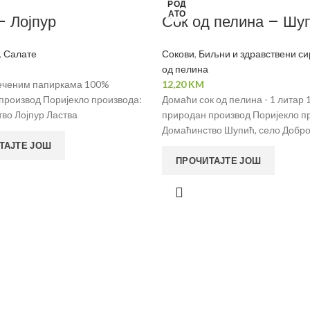
РОД
АТО
– Лојпур
Сок од пелина – Шу
,
Салате
Сокови
,
Биљни и здравствени си
од пелина
печеним папиркама 100%
12,20
KM
производ Поријекло производа:
Домаћи сок од пелина - 1 литар
во Лојпур Ластва
природан производ Поријекло п
Домаћинство Шупић, село Добр
ТАЈТЕ ЈОШ
ПРОЧИТАЈТЕ ЈОШ