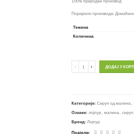
100% природан производ
Поријекло производа: Домаћинс
Тежина
Количина
ДОДАЈ У КОР
Категорије:
Сируп од малина
,
Ознаке:
лојпур
,
малина
,
сируп
Бренд:
Лојпур
Подјели