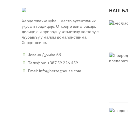
НАШ БЛ
Херцеговачка кућа – место аутентичних
укуса и традиције. Откријте вина, ракије,
делиције и природну козметику насталу с
љубављу у малим домаћинствима
Херцеговине.
Јована Дучића бб
Телефон: +387 59 226-459
Email: info@herzeghouse.com