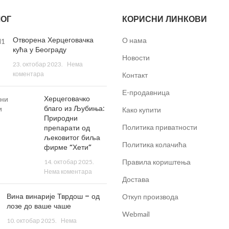
ОГ
КОРИСНИ ЛИНКОВИ
Отворена Херцеговачка
О нама
кућа у Београду
Новости
23. октобар 2023.
Нема
коментара
Контакт
Е-продавница
Херцеговачко
благо из Љубиња:
Како купити
Природни
препарати од
Политика приватности
љековитог биља
Политика колачића
фирме “Хети”
Правила кориштења
14. октобар 2025.
Нема коментара
Достава
Вина винарије Тврдош – од
Откуп производа
лозе до ваше чаше
Webmail
10. октобар 2025.
Нема