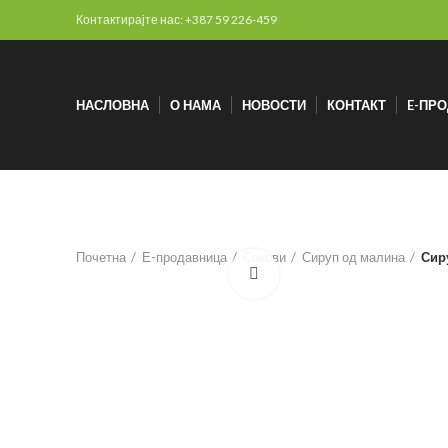
Контактирајте нас: +387 59 226-459
НАСЛОВНА
О НАМА
НОВОСТИ
КОНТАКТ
E-ПР
Почетна
Е-продавница
Сокови
Сируп од малина
Сир
Click to enlarge