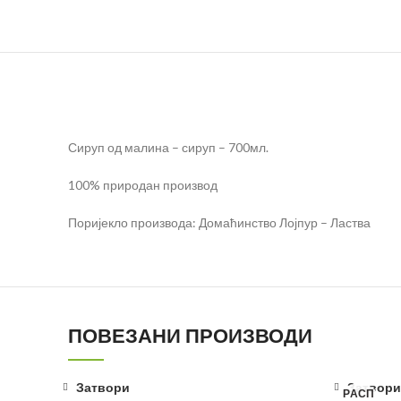
Сируп од малина – сируп – 700мл.
100% природан производ
Поријекло производа: Домаћинство Лојпур – Ластва
ПОВЕЗАНИ ПРОИЗВОДИ
Затвори
Затвори
РАСП