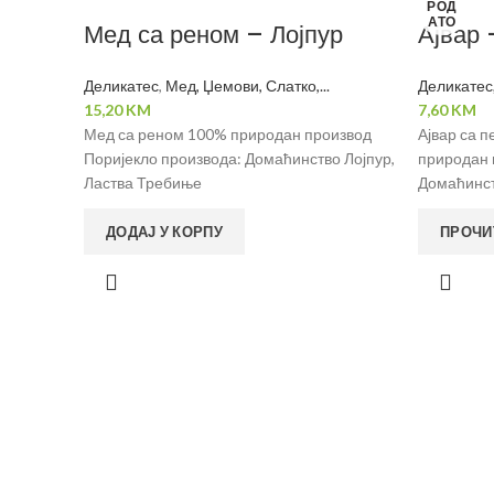
РОД
АТО
Мед са реном – Лојпур
Ајвар 
Деликатес
,
Мед, Џемови, Слатко,...
Деликатес
15,20
KM
7,60
KM
Мед са реном 100% природан производ
Ајвар са 
Поријекло производа: Домаћинство Лојпур,
природан 
Ластва Требиње
Домаћинст
ДОДАЈ У КОРПУ
ПРОЧИ