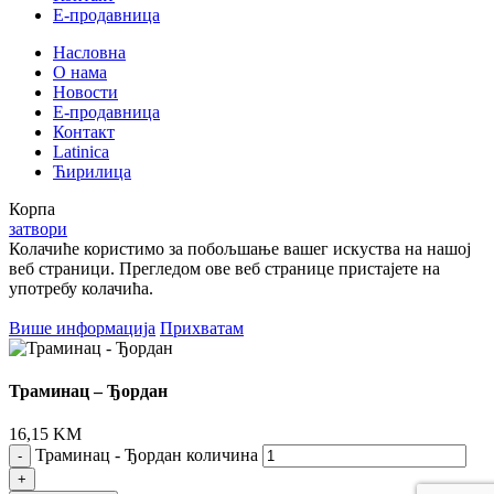
E-продавница
Насловна
О нама
Новости
Е-продавница
Контакт
Latinica
Ћирилица
Корпа
затвори
Колачиће користимо за побољшање вашег искуства на нашој
веб страници. Прегледом ове веб странице пристајете на
употребу колачића.
Више информација
Прихватам
Траминац – Ђордан
16,15
KM
Траминац - Ђордан количина