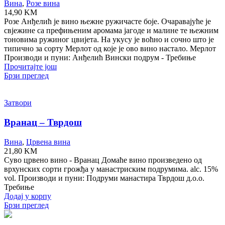
Вина
,
Розе вина
14,90
KM
Розе Анђелић је вино њежне ружичасте боје. Очаравајуће је
свјежине са префињеним аромама јагоде и малине те њежним
тоновима ружиног цвијета. На укусу је воћно и сочно што је
типично за сорту Мерлот од које је ово вино настало. Мерлот
Производи и пуни: Анђелић Вински подрум - Требиње
Прочитајте још
Брзи преглед
Затвори
Вранац – Тврдош
Вина
,
Црвена вина
21,80
KM
Суво црвено вино - Вранац Домаће вино произведено од
врхунских сорти грожђа у манастриским подрумима. alc. 15%
vol. Производи и пуни: Подруми манастира Тврдош д.о.о.
Требиње
Додај у корпу
Брзи преглед