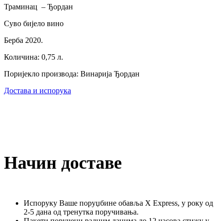
Траминац – Ђордан
Суво бијело вино
Берба 2020.
Количина: 0,75 л.
Поријекло производа: Винарија Ђордан
Достава и испорука
Начин доставе
Испоруку Ваше поруџбине обавља X Express, у року од
2-5 дана од тренутка поручивања.
Пакети поручени радним данима до 12 часова стижу у