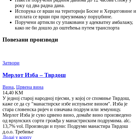
року од два радна дана.
Испорука се врши на територији Босне и Херцеговине и
исплата се врши при преузимању поруџбине.
Поручени артикли су упаковани у адекватну амбалажу,
како не би дошло до оштећења путем транспорта
Повезани производи
Затвори
Мерлот Изба – Тврдош
Вина
,
Црвена вина
14,40
KM
У једној старој народној пјесми, у којој се спомиње Тврдош,
каже се да су "манастирске избе испуњене вином". Изба је
стара словенска ријеч и означава подрум или земуницу.
Мерлот Изба је суво црвено вино, домаће вино произведено
од врхунских сорти грожђа у манастриским подрумима. alc.
13,7% vol. Производи и пуни: Подруми манастира Тврдош
д.о.о. Требиње
Додај у корпу