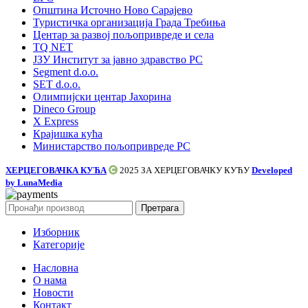
Општина Источно Ново Сарајево
Туристичка организација Града Требиња
Центар за развој пољопривреде и села
TQ NET
ЈЗУ Институт за јавно здравство РС
Segment d.o.o.
SET d.o.o.
Олимпијски центар Јахорина
Dineco Group
X Express
Крајишка кућа
Министарство пољопривреде РС
ХЕРЦЕГОВАЧКА КУЋА
2025 ЗА
ХЕРЦЕГОВАЧКУ КУЋУ
Developed
by LunaMedia
Претрага
Изборник
Категорије
Насловна
О нама
Новости
Контакт