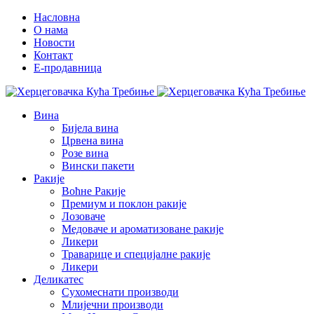
Насловна
О нама
Новости
Контакт
E-продавница
Вина
Бијела вина
Црвена вина
Розе вина
Вински пакети
Ракије
Воћне Ракије
Премиум и поклон ракије
Лозоваче
Медоваче и ароматизоване ракије
Ликери
Траварице и специјалне ракије
Ликери
Деликатес
Сухомеснати производи
Млијечни производи