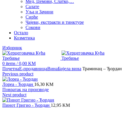
Мед, Џемови, Слатко,…
Салате
Уља и Зачини
Сирће
Чајеви, екстракти и тинктуре
Сокови
Остало
Козметика
Изборник
0
items
/
0,00
KM
Почетна
Е-продавница
Вина
Бијела вина
Траминац – Ђордан
Previous product
Лореа - Ђордан
16,30
KM
Повратак на производе
Next product
Пинот Григио - Ђордан
12,95
KM
Click to enlarge