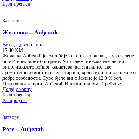
Брзи преглед
Затвори
Жилавка – Анђелић
Вина
,
Црвена вина
17,40
KM
Жилавка Анђелић је суво бијело вино лепршаво, жуто-зелене
боје И кристалне бистрине. У питању је веома елегантно
вино, изразито воћног карактера, вегетативно, јако
ароматично, изузетно структуирано, врло типично и снажне и
добре особености. Суво бјело вино Јачине је 12,8 % вол.
Производи и пуни: Анђелић Вински подрум - Требиње
Додај у корпу
Брзи преглед
Распродато
Затвори
Розе – Анђелић