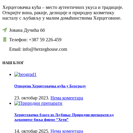
Херцеговачка кућа – место аутентичних укуса и традиције.
Откријте вина, ракије, делиције и природну козметику
насталу с љубављу у малим домаћинствима Херцеговине.
Јована Дучића бб
Телефон: +387 59 226-459
Email: info@herzeghouse.com
НАШ БЛОГ
Отворена Херцеговачка кућа у Београду
23. октобар 2023.
Нема коментара
Херцеговачко благо из Љубиња: Природни препарати од
љековитог биља фирме “Хети”
14. октобар 2025.
Нема коментара