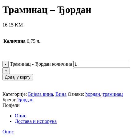
Траминац – Ђордан
16,15
KM
Количина
0,75 л.
Траминац - Ђордан количина
Додај у корпу
Категорије:
Бијела вина
,
Вина
Ознаке:
ђордан
,
траминац
Бренд:
Ђордан
Подјели
Опис
Достава и испорука
Опис