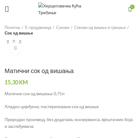
0
Почетна
Е-продавница
Сокови
Сокови од вишње и трешње
Сок од вишње
Click to enlarge
Матични сок од вишања
15,30
KM
Матични сок од вишања 0,75л
Хладно цијеђени, пастеризовани сок од вишње
Природан производ, без додатака, конзерванса, вјештачких боја
и заслиђивача