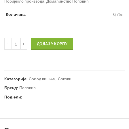
Поријекло производа: Домаћинство Поповић
Количина
0,75л
ДОДАЈ У КОРПУ
Категорије:
Сок од вишње
,
Сокови
Бренд:
Поповић
Подјели