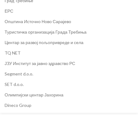
Град Требиње
ЕРС
Општина Источно Ново Сарајево
Туристичка организација Града Требиња
Центар за развој пољопривреде и села
TQ NET
ЈЗУ Институт за јавно здравство РС
Segment d.o.o.
SET d.o.o.
Олимпијски центар Јахорина
Dineco Group
X Express
Колачиће користимо за побољшање вашег искуства на
Крајишка кућа
нашој веб страници. Прегледом ове веб странице
пристајете на употребу колачића.
Министарство пољопривреде РС