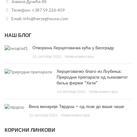
Јована Дучића бб
Телефон: +387 59 226-459
Email: info@herzeghouse.com
НАШ БЛОГ
Отворена Херцеговачка кућа у Београду
23. октобар 2023.
Нема коментара
Херцеговачко благо из Љубиња:
Природни препарати од љековитог
биља фирме “Хети”
14. октобар 2025.
Нема коментара
Вина винарије Тврдош – од лозе до ваше чаше
10. октобар 2025.
Нема коментара
КОРИСНИ ЛИНКОВИ