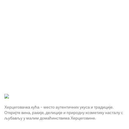
Херцеговачка кућа – место аутентичних укуса и традиције.
Откријте вина, ракије, делиције и природну козметику насталу с
љубављу у малим домаћинствима Херцеговине.