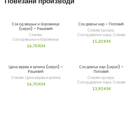
Повезани производи
Сок од вишње и боровнице
Сок дивљи нар – Поповић
(сируп) – Рашевић
Сокови од нара
,
Сокови
,
Сок од дивљег нара
,
Сокови
Сок од вишње и боровнице
15,20
KM
16,70
KM
Црна мурва и купина (сируп) –
Сок дивљи нар (сируп) –
Рашевић
Поповић
Сокови
,
Црна мурва и купина
Сокови од нара
,
Сок од дивљег нара
,
Сокови
16,70
KM
13,90
KM