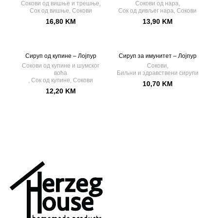
Сокови од вишње и трешње
,
Сокови од нара
,
Сок од вишње
,
Сокови
Сок од дивљег нара
,
Сокови
16,80
KM
13,90
KM
Сируп од купине – Лојпур
Сируп за имунитет – Лојпур
Сокови од купине и шумског
Сокови
,
воћа
Биљни и здравствени сирупи
,
Сок од купине
,
Сокови
10,70
KM
12,20
KM