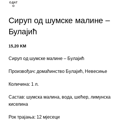
ОДАТ
О
Click to enlarge
Сируп од шумске малине –
Булајић
15,20
KM
Сируп од шумске малине – Булајић
Произвођач: домаћинство Булајић, Невесиње
Количина: 1 л.
Састав: шумска малина, вода, шећер, лимунска
киселина
Рок трајања: 12 мјесеци