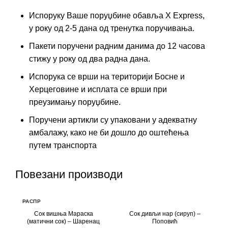
Испоруку Ваше поруџбине обавља X Express,
у року од 2-5 дана од тренутка поручивања.
Пакети поручени радним данима до 12 часова
стижу у року од два радна дана.
Испорука се врши на територији Босне и
Херцеговине и исплата се врши при
преузимању поруџбине.
Поручени артикли су упаковани у адекватну
амбалажу, како не би дошло до оштећења
путем транспорта
Повезани производи
РАСПР
ОДАТ
Сок вишња Мараска
Сок дивљи нар (сируп) –
О
(матични сок) – Шаренац
Поповић