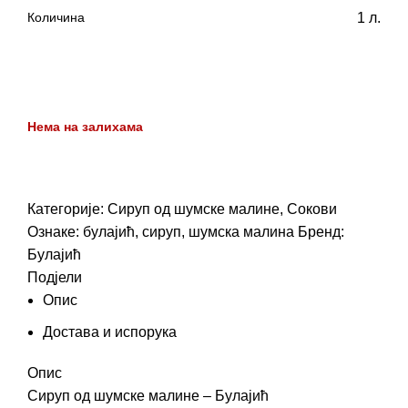
Количина
1 л.
Нема на залихама
Категорије:
Сируп од шумске малине
,
Сокови
Ознаке:
булајић
,
сируп
,
шумска малина
Бренд:
Булајић
Подјели
Опис
Достава и испорука
Опис
Сируп од шумске малине – Булајић