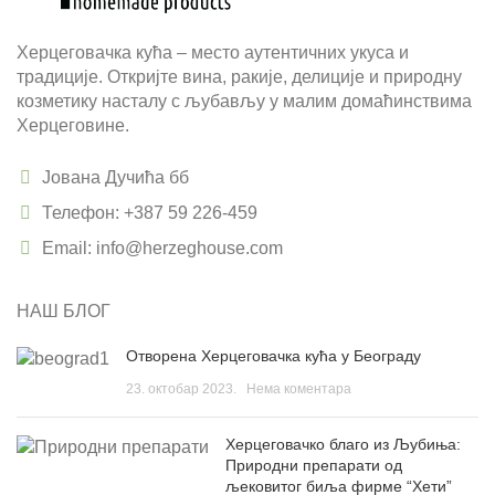
Херцеговачка кућа – место аутентичних укуса и
традиције. Откријте вина, ракије, делиције и природну
козметику насталу с љубављу у малим домаћинствима
Херцеговине.
Јована Дучића бб
Телефон: +387 59 226-459
Email: info@herzeghouse.com
НАШ БЛОГ
Отворена Херцеговачка кућа у Београду
23. октобар 2023.
Нема коментара
Херцеговачко благо из Љубиња:
Природни препарати од
љековитог биља фирме “Хети”