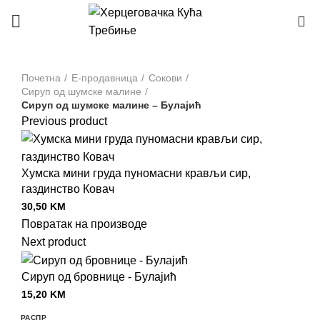
0
Почетна
Е-продавница
Сокови
Сируп од шумске малине
Сируп од шумске малине – Булајић
Previous product
Хумска мини груда пуномасни крављи сир,
газдинство Ковач
30,50
KM
Повратак на производе
Next product
Сируп од бровнице - Булајић
15,20
KM
РАСПР