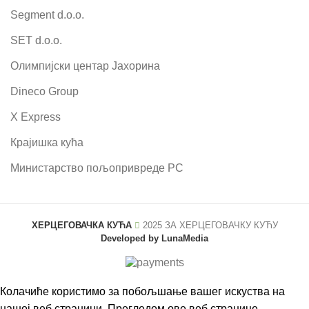
Segment d.o.o.
SET d.o.o.
Олимпијски центар Јахорина
Dineco Group
X Express
Крајишка кућа
Министарство пољопривреде РС
ХЕРЦЕГОВАЧКА КУЋА
2025 ЗА
ХЕРЦЕГОВАЧКУ КУЋУ
Developed by LunaMedia
Колачиће користимо за побољшање вашег искуства на
нашој веб страници. Прегледом ове веб странице