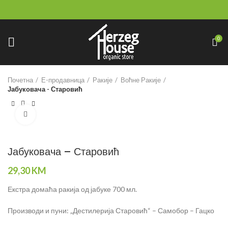
0
Почетна
Е-продавница
Ракије
Воћне Ракије
Јабуковача - Старовић
Click to enlarge
Јабуковача – Старовић
29,30
KM
Екстра домаћа ракија од јабуке 700 мл.
Производи и пуни: „Дестилерија Старовић“ – Самобор – Гацко