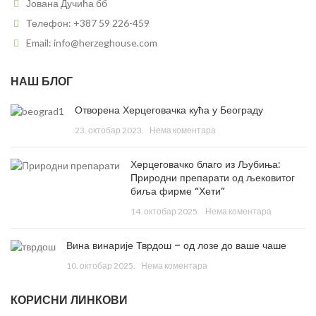
Јована Дучића бб
Телефон: +387 59 226-459
Email: info@herzeghouse.com
НАШ БЛОГ
Отворена Херцеговачка кућа у Београду
23. октобар 2023.
Нема коментара
Херцеговачко благо из Љубиња:
Природни препарати од љековитог
биља фирме “Хети”
14. октобар 2025.
Нема коментара
Вина винарије Тврдош – од лозе до ваше чаше
10. октобар 2025.
Нема коментара
КОРИСНИ ЛИНКОВИ