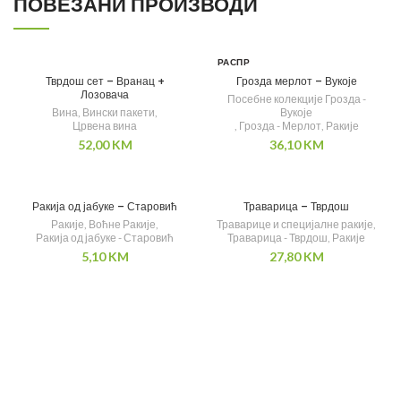
ПОВЕЗАНИ ПРОИЗВОДИ
РАСПР
ОДАТ
Тврдош сет – Вранац +
Грозда мерлот – Вукоје
О
Лозовача
Посебне колекције Грозда -
Вина
,
Вински пакети
,
Вукоје
Црвена вина
,
Грозда - Мерлот
,
Ракије
52,00
KM
36,10
KM
Ракија од јабуке – Старовић
Траварица – Тврдош
Ракије
,
Воћне Ракије
,
Траварице и специјалне ракије
,
Ракија од јабуке - Старовић
Траварица - Тврдош
,
Ракије
5,10
KM
27,80
KM