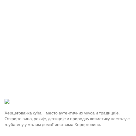
Херцеговачка кућа – место аутентичних укуса и традиције.
Откријте вина, ракије, делиције и природну козметику насталу с
љубављу у малим домаћинствима Херцеговине.