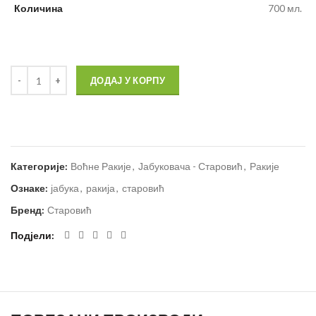
Количина
700 мл.
ДОДАЈ У КОРПУ
Категорије:
Воћне Ракије
,
Јабуковача - Старовић
,
Ракије
Ознаке:
јабука
,
ракија
,
старовић
Бренд:
Старовић
Подјели