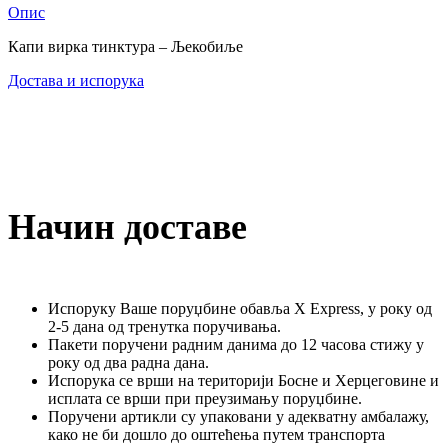
Опис
Капи вирка тинктура – Љекобиље
Достава и испорука
Начин доставе
Испоруку Ваше поруџбине обавља X Express, у року од
2-5 дана од тренутка поручивања.
Пакети поручени радним данима до 12 часова стижу у
року од два радна дана.
Испорука се врши на територији Босне и Херцеговине и
исплата се врши при преузимању поруџбине.
Поручени артикли су упаковани у адекватну амбалажу,
како не би дошло до оштећења путем транспорта