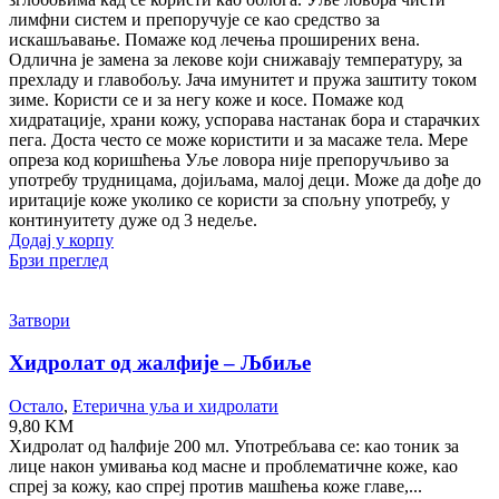
лимфни систем и препоручује се као средство за
искашљавање. Помаже код лечења проширених вена.
Одлична је замена за лекове који снижавају температуру, за
прехладу и главобољу. Јача имунитет и пружа заштиту током
зиме. Користи се и за негу коже и косе. Помаже код
хидратације, храни кожу, успорава настанак бора и старачких
пега. Доста често се може користити и за масаже тела. Мере
опреза код коришћења Уље ловора није препоручљиво за
употребу трудницама, дојиљама, малој деци. Може да дође до
иритације коже уколико се користи за спољну употребу, у
континуитету дуже од 3 недеље.
Додај у корпу
Брзи преглед
Затвори
Хидролат од жалфије – Љбиље
Остало
,
Етерична уља и хидролати
9,80
KM
Хидролат од ћалфије 200 мл. Употребљава се: као тоник за
лице након умивања код масне и проблематичне коже, као
спреј за кожу, као спреј против машћења коже главе,...