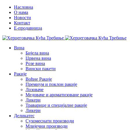
Насловна
О нама
Новости
Контакт
E-продавница
Вина
Бијела вина
Црвена вина
Розе вина
Вински пакети
Ракије
Воћне Ракије
Премиум и поклон ракије
Лозоваче
Медоваче и ароматизоване ракије
Ликери
Траварице и специјалне ракије
Ликери
Деликатес
Сухомеснати производи
Млијечни производи