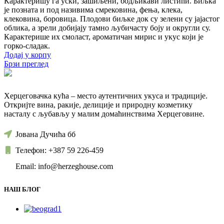
Карактеришу га уски, зашиљени, бодљикави листићи. Биљка
је позната и под називима смрековина, фења, клека,
клековина, боровица. Плодови биљке док су зелени су јајастог
облика, а зрели добијају тамно љубичасту боју и округли су.
Карактерише их смоласт, ароматичан мирис и укус који је
горко-сладак.
Додај у корпу
Брзи преглед
Херцеговачка кућа – место аутентичних укуса и традиције.
Откријте вина, ракије, делиције и природну козметику
насталу с љубављу у малим домаћинствима Херцеговине.
Јована Дучића бб
Телефон: +387 59 226-459
Email: info@herzeghouse.com
НАШ БЛОГ