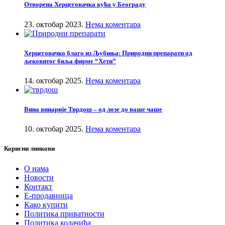
Отворена Херцеговачка кућа у Београду
23. октобар 2023.
Нема коментара
Херцеговачко благо из Љубиња: Природни препарати од
љековитог биља фирме “Хети”
14. октобар 2025.
Нема коментара
Вина винарије Тврдош – од лозе до ваше чаше
10. октобар 2025.
Нема коментара
Корисни линкови
О нама
Новости
Контакт
Е-продавница
Како купити
Политика приватности
Политика колачића