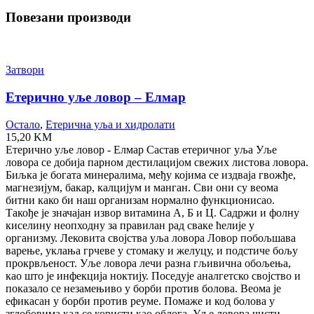
Повезани производи
Затвори
Етерично уље ловор – Елмар
Остало
,
Етерична уља и хидролати
15,20
KM
Етерично уље ловор - Елмар Састав етеричног уља Уље
ловора се добија парном дестилацијом свежих листова ловора.
Биљка је богата минералима, међу којима се издваја гвожђе,
магнезијум, бакар, калцијум и манган. Сви они су веома
битни како би наш организам нормално функционисао.
Такође је значајан извор витамина А, Б и Ц. Садржи и фолну
киселину неопходну за правилан рад сваке ћелије у
организму. Лековита својства уља ловора Ловор побољшава
варење, уклања грчеве у стомаку и желуцу, и подстиче бољу
прокрвљеност. Уље ловора лечи разна гљивична обољења,
као што је инфекција ноктију. Поседује аналгетско својство и
показало се незамењиво у борби против болова. Веома је
ефикасан у борби против реуме. Помаже и код болова у
зглобовима кад се користи као облога. Уље ловора чисти