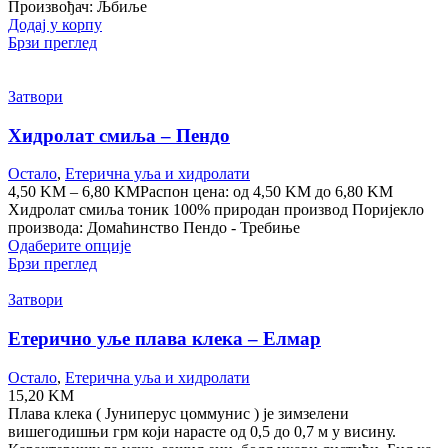
Произвођач: Љбиље
Додај у корпу
Брзи преглед
Затвори
Хидролат смиља – Пендо
Остало
,
Етерична уља и хидролати
4,50
KM
–
6,80
KM
Распон цена: од 4,50 KM до 6,80 KM
Хидролат смиља тоник 100% природан производ Поријекло
производа: Домаћинство Пендо - Требиње
Одаберите опције
Брзи преглед
Затвори
Етерично уље плава клека – Елмар
Остало
,
Етерична уља и хидролати
15,20
KM
Плава клека ( Јуниперус цоммунис ) је зимзелени
вишегодишњи грм који нарасте од 0,5 до 0,7 м у висину.