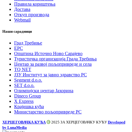
Правила кориштења
Достава
Откуп производа
Webmail
Наши сарадници
Град Требиње
ЕРС
Општина Источно Ново Сарајево
Туристичка организација Града Требиња
Центар за развој пољопривреде и села
TQ NET
ЈЗУ Институт за јавно здравство РС
Segment d.o.o.
SET d.o.o.
Олимпијски центар Јахорина
Dineco Group
X Express
Крајишка кућа
Министарство пољопривреде РС
ХЕРЦЕГОВАЧКА КУЋА
2025 ЗА
ХЕРЦЕГОВАЧКУ КУЋУ
Developed
by LunaMedia