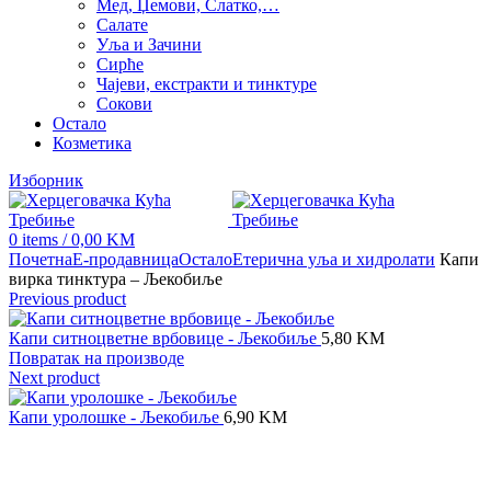
Мед, Џемови, Слатко,…
Салате
Уља и Зачини
Сирће
Чајеви, екстракти и тинктуре
Сокови
Остало
Козметика
Изборник
0
items
/
0,00
KM
Почетна
Е-продавница
Остало
Етерична уља и хидролати
Капи
вирка тинктура – Љекобиље
Previous product
Капи ситноцветне врбовице - Љекобиље
5,80
KM
Повратак на производе
Next product
Капи уролошке - Љекобиље
6,90
KM