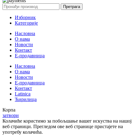
Претрага
Изборник
Категорије
Насловна
О нама
Новости
Контакт
E-продавница
Насловна
О нама
Новости
Е-продавница
Контакт
Latinica
Ћирилица
Корпа
затвори
Колачиће користимо за побољшање вашег искуства на нашој
веб страници. Прегледом ове веб странице пристајете на
употребу колачића.