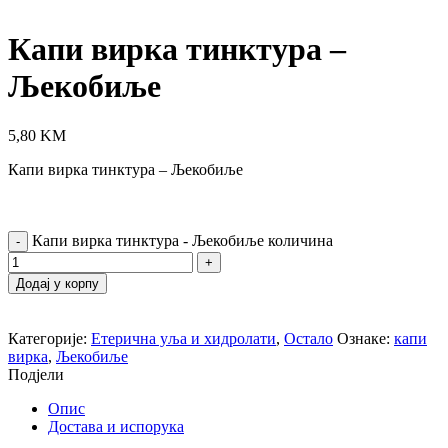
Click to enlarge
Капи вирка тинктура –
Љекобиље
5,80
KM
Капи вирка тинктура – Љекобиље
Капи вирка тинктура - Љекобиље количина
Додај у корпу
Категорије:
Етерична уља и хидролати
,
Остало
Ознаке:
капи
вирка
,
Љекобиље
Подјели
Опис
Достава и испорука