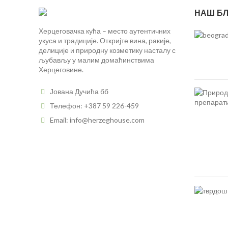
НАШ БЛ
Херцеговачка кућа – место аутентичних
укуса и традиције. Откријте вина, ракије,
делиције и природну козметику насталу с
љубављу у малим домаћинствима
Херцеговине.
Јована Дучића бб
Телефон: +387 59 226-459
Email: info@herzeghouse.com