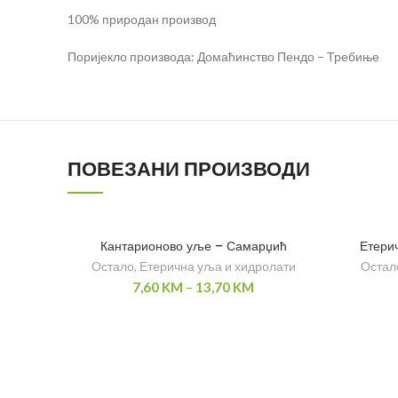
100% природан производ
Поријекло производа: Домаћинство Пендо – Требиње
ПОВЕЗАНИ ПРОИЗВОДИ
Кантарионово уље – Самарџић
Етери
Остало
,
Етерична уља и хидролати
Остал
7,60
KM
–
13,70
KM