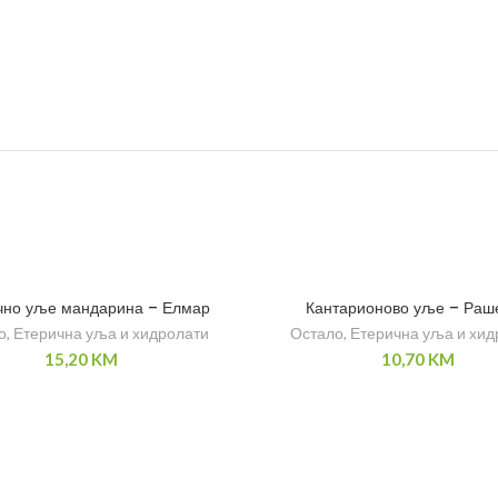
чно уље мандарина – Елмар
Кантарионово уље – Раш
о
,
Етерична уља и хидролати
Остало
,
Етерична уља и хид
15,20
KM
10,70
KM