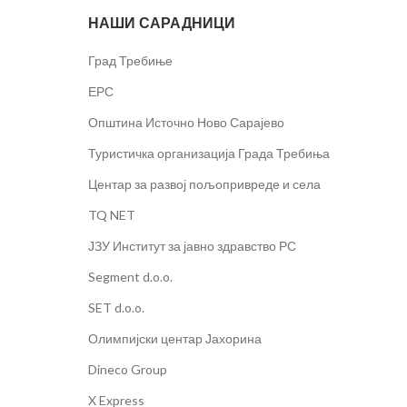
НАШИ САРАДНИЦИ
Град Требиње
ЕРС
Општина Источно Ново Сарајево
Туристичка организација Града Требиња
Центар за развој пољопривреде и села
TQ NET
ЈЗУ Институт за јавно здравство РС
Segment d.o.o.
SET d.o.o.
Олимпијски центар Јахорина
Dineco Group
X Express