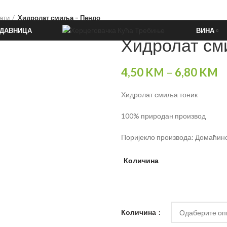
ати
Хидролат смиља – Пендо
ОДАВНИЦА
ВИНА
Хидролат см
4,50
KM
–
6,80
KM
Хидролат смиља тоник
100% природан производ
Поријекло производа: Домаћин
Количина
Количина