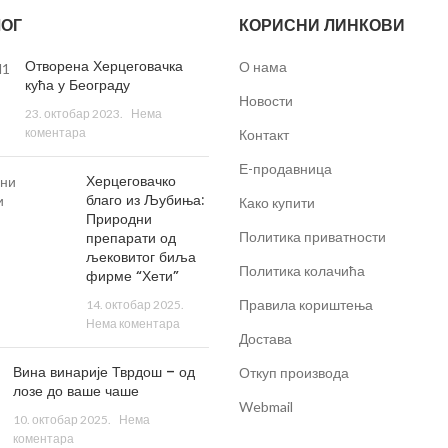
ОГ
КОРИСНИ ЛИНКОВИ
Отворена Херцеговачка
О нама
кућа у Београду
Новости
23. октобар 2023.
Нема
коментара
Контакт
Е-продавница
Херцеговачко
благо из Љубиња:
Како купити
Природни
препарати од
Политика приватности
љековитог биља
Политика колачића
фирме “Хети”
Правила кориштења
14. октобар 2025.
Нема коментара
Достава
Вина винарије Тврдош – од
Откуп производа
лозе до ваше чаше
Webmail
10. октобар 2025.
Нема
коментара