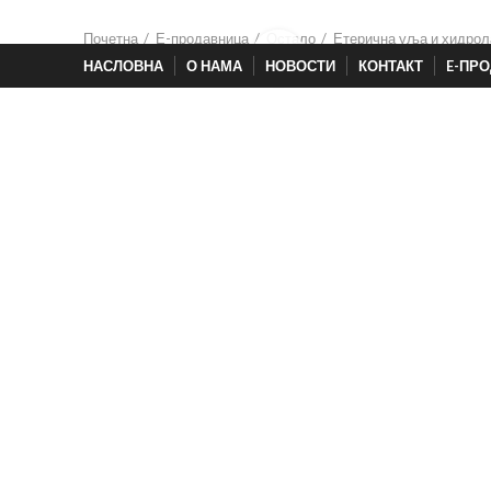
Контактирајте нас: +387 59 226-459
Почетна
Е-продавница
Остало
Етерична уља и хидрол
Click to enlarge
НАСЛОВНА
О НАМА
НОВОСТИ
КОНТАКТ
E-ПР