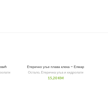
евић
Етерично уље плава клека – Елмар
ролати
Остало
,
Етерична уља и хидролати
15,20
KM