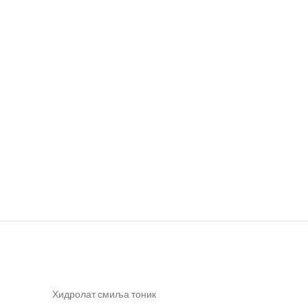
Хидролат смиља тоник