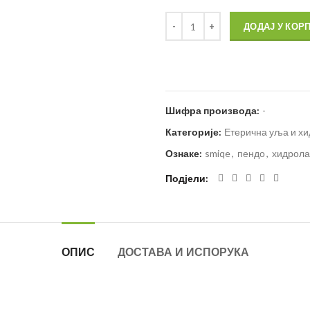
ДОДАЈ У КОР
Шифра производа:
-
Категорије:
Етерична уља и х
Ознаке:
smiqe
,
пендо
,
хидрола
Подјели
ОПИС
ДОСТАВА И ИСПОРУКА