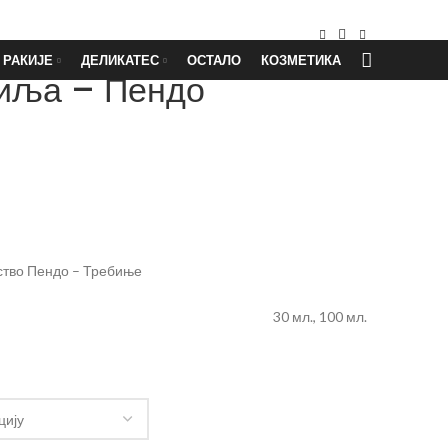
0
/
0,00
KM
ПРИЈАВА / РЕГИСТРАЦИЈА
РАКИЈЕ
ДЕЛИКАТЕС
ОСТАЛО
КОЗМЕТИКА
иља – Пендо
ство Пендо – Требиње
30 мл., 100 мл.