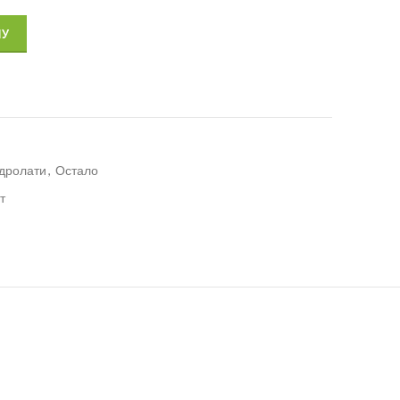
ПУ
идролати
,
Остало
т