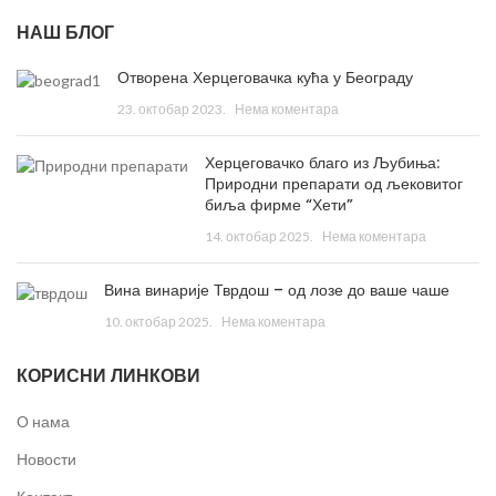
НАШ БЛОГ
Отворена Херцеговачка кућа у Београду
23. октобар 2023.
Нема коментара
Херцеговачко благо из Љубиња:
Природни препарати од љековитог
биља фирме “Хети”
14. октобар 2025.
Нема коментара
Вина винарије Тврдош – од лозе до ваше чаше
10. октобар 2025.
Нема коментара
КОРИСНИ ЛИНКОВИ
О нама
Новости