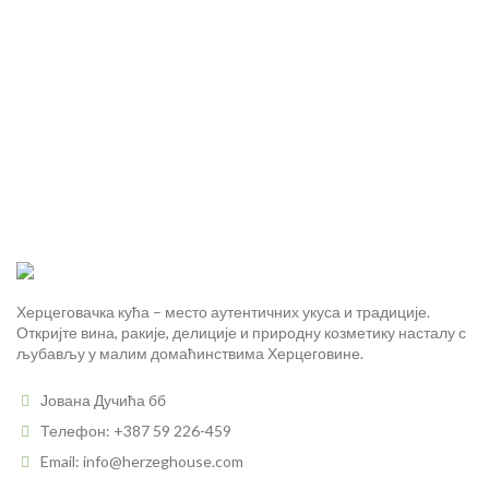
Херцеговачка кућа – место аутентичних укуса и традиције.
Откријте вина, ракије, делиције и природну козметику насталу с
љубављу у малим домаћинствима Херцеговине.
Јована Дучића бб
Телефон: +387 59 226-459
Email: info@herzeghouse.com