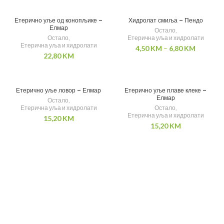
Етерично уље од конопљике –
Хидролат смиља – Пендо
Елмар
Остало
,
Остало
,
Етерична уља и хидролати
Етерична уља и хидролати
4,50
KM
–
6,80
KM
22,80
KM
Етерично уље ловор – Елмар
Етерично уље плаве клеке –
Елмар
Остало
,
Етерична уља и хидролати
Остало
,
Етерична уља и хидролати
15,20
KM
15,20
KM