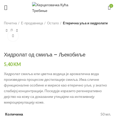
0
Почетна
Е-продавница
Остало
Етерична уља и хидролати
Click to enlarge
Хидролат од смиља – Љекобиље
5,40
KM
Хидролат смиља или цветна водица је ароматична вода
произведена процесом дестилације смиља. Има сличне
функционалне особине и мирисе као етерично уље, у знатно
слабијој концентрацији. Поседује изразито регенеративно
дејство на кожу са доказаним утицајем на интезивнију
микроциркулацију коже.
Количина
50 мл.