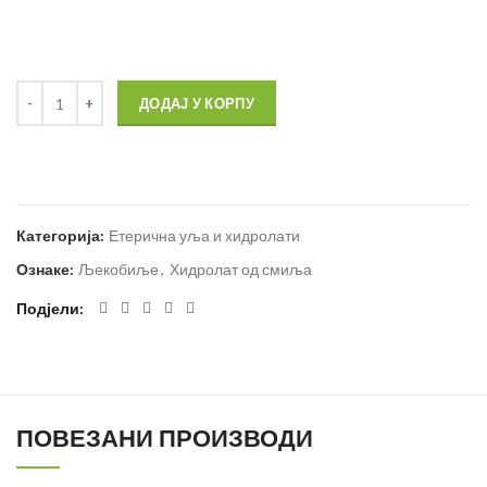
ДОДАЈ У КОРПУ
Категорија:
Етерична уља и хидролати
Ознаке:
Љекобиље
,
Хидролат од смиља
Подјели
ПОВЕЗАНИ ПРОИЗВОДИ