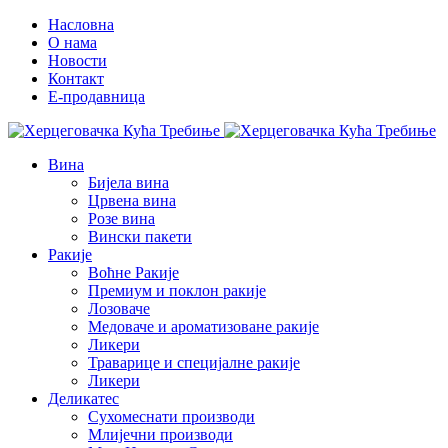
Насловна
О нама
Новости
Контакт
E-продавница
Вина
Бијела вина
Црвена вина
Розе вина
Вински пакети
Ракије
Воћне Ракије
Премиум и поклон ракије
Лозоваче
Медоваче и ароматизоване ракије
Ликери
Траварице и специјалне ракије
Ликери
Деликатес
Сухомеснати производи
Млијечни производи