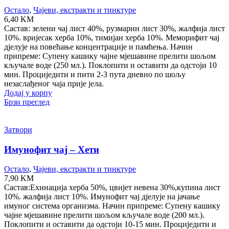
Остало
,
Чајеви, екстракти и тинктуре
6,40
KM
Састав: зелени чај лист 40%, рузмарин лист 30%, жалфија лист
10%. вријесак херба 10%, тимијан херба 10%. Меморифит чај
дјелује на повећање концентрације и памћења. Начин
припреме: Супену кашику чајне мјешавине прелити шољом
кључале воде (250 мл.). Поклопити и оставити да одстоји 10
мин. Проциједити и пити 2-3 пута дневно по шољу
незаслађеног чаја прије јела.
Додај у корпу
Брзи преглед
Затвори
Имунофит чај – Хети
Остало
,
Чајеви, екстракти и тинктуре
7,90
KM
Састав:Ехинација херба 50%, цвијет невена 30%,купина лист
10%. жалфија лист 10%. Имунофит чај дјелује на јачање
имуног система организма. Начин припреме: Супену кашику
чајне мјешавине прелити шољом кључале воде (200 мл.).
Поклопити и оставити да одстоји 10-15 мин. Проциједити и