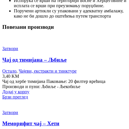
Испорука се врши на територији Босне и Херцеговине и
исплата се врши при преузимању поруџбине.
Поручени артикли су упаковани у адекватну амбалажу,
како не би дошло до оштећења путем транспорта
Повезани производи
Затвори
Чај од тимијана – Љбиље
Остало
,
Чајеви, екстракти и тинктуре
3,40
KM
Чај од хербе тимијана Паковање: 20 филтер врећица
Производи и пуни: Љбиље - Љекобиље
Додај у корпу
Брзи преглед
Затвори
Меморифит чај – Хети