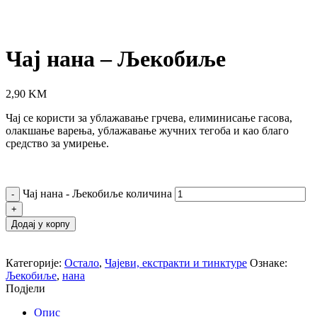
Click to enlarge
Чај нана – Љекобиље
2,90
KM
Чај се користи за ублажавање грчева, елиминисање гасова,
олакшање варења, ублажавање жучних тегоба и као благо
средство за умирење.
Чај нана - Љекобиље количина
Додај у корпу
Категорије:
Остало
,
Чајеви, екстракти и тинктуре
Ознаке:
Љекобиље
,
нана
Подјели
Опис