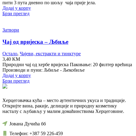
пити 3 пута дневно по шољу чаја прије јела.
Додај у корпу
Брзи преглед
Затвори
Чај од вријеска – Љбиље
Остало
,
Чајеви, екстракти и тинктуре
3,40
KM
Природни чај од хербе вријеска Паковање: 20 филтер врећица
Производи и пуни: Љбиље - Љекобиље
Додај у корпу
Брзи преглед
Херцеговачка кућа – место аутентичних укуса и традиције.
Откријте вина, ракије, делиције и природну козметику
насталу с љубављу у малим домаћинствима Херцеговине.
Јована Дучића бб
Телефон: +387 59 226-459