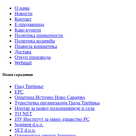
О нама
Новости
Контакт
Е-продавница
Како купити
Политика приватности
Политика колачића
Правила кориштења
Достава
Откуп производа
Webmail
Наши сарадници
Град Требиње
ЕРС
Општина Источно Ново Сарајево
Туристичка организација Града Требиња
Центар за развој пољопривреде и села
TQ NET
ЈЗУ Институт за јавно здравство РС
Segment d.o.o.
SET d.o.o.
Олимпијски центар Јахорина