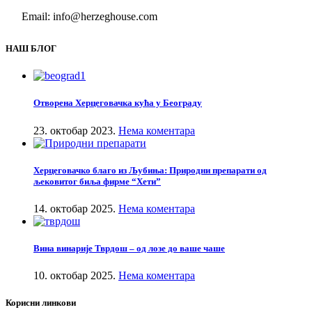
Email: info@herzeghouse.com
НАШ БЛОГ
Отворена Херцеговачка кућа у Београду
23. октобар 2023.
Нема коментара
Херцеговачко благо из Љубиња: Природни препарати од
љековитог биља фирме “Хети”
14. октобар 2025.
Нема коментара
Вина винарије Тврдош – од лозе до ваше чаше
10. октобар 2025.
Нема коментара
Корисни линкови