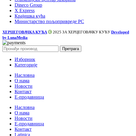
Dineco Group
X Express
Крајишка кућа
Министарство пољопривреде РС
ХЕРЦЕГОВАЧКА КУЋА
2025 ЗА
ХЕРЦЕГОВАЧКУ КУЋУ
Developed
by LunaMedia
Претрага
Изборник
Категорије
Насловна
О нама
Новости
Контакт
E-продавница
Насловна
О нама
Новости
Е-продавница
Контакт
Latinica