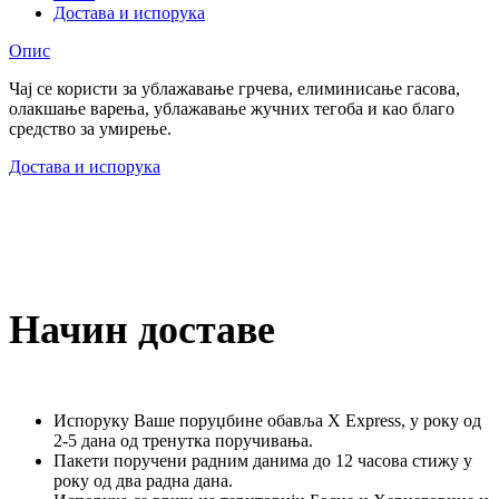
Достава и испорука
Опис
Чај се користи за ублажавање грчева, елиминисање гасова,
олакшање варења, ублажавање жучних тегоба и као благо
средство за умирење.
Достава и испорука
Начин доставе
Испоруку Ваше поруџбине обавља X Express, у року од
2-5 дана од тренутка поручивања.
Пакети поручени радним данима до 12 часова стижу у
року од два радна дана.